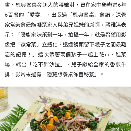
畫、恩典餐桌發起⼈的蔣雅淇，曾在家中舉辦過6年
6百餐的「愛宴」、出版過「恩典餐桌」食譜，深覺
家常美食最能凝聚家人與弟兄姐妹的感情，蔣雅淇表
示：「暖廚家味策劃一年，拍攝一年，就是希望用影
像把「家常菜」立體化，透過鏡頭留下親子之間最難
忘的記憶！」這次帶著兩個孩子一起上花市、進菜
場，端出「吃不胖沙拉」、兒子獻給全家的香煎牛
排，影片末還有「隱藏版餐桌佈置秘笈」。