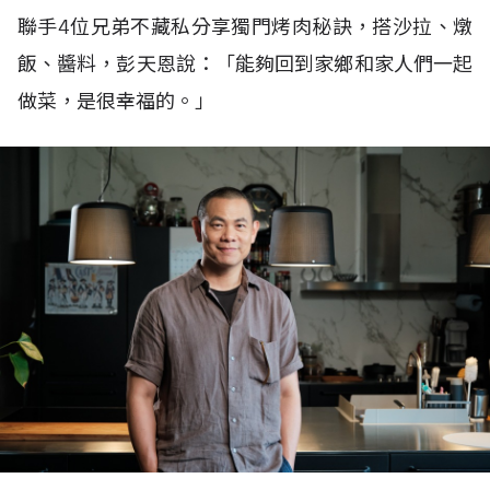
聯手4位兄弟不藏私分享獨門烤肉秘訣，搭沙拉、燉
飯、醬料，彭天恩說：「能夠回到家鄉和家人們一起
做菜，是很幸福的。」