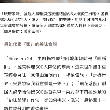
「暖廚家味」發起人蔣雅淇這次連結國內5⼤餐飲⼯作者，各⾃
端出從⼩吃到⼤，讓⼈「想到家」的美味，⽤隨⼿可得的食材、
每家都有的設備，讓每個⼈都能為你所愛的⼈輕鬆下廚做菜。
（圖片提供：暖廚家味）
最能代表「家」的美味食譜
「Sinasera 24」主廚楊柏偉的阿嬤年輕時是「總鋪
師」，經常料理500人陣仗的辦桌，這次祖孫攜手重
現經典台味「家傳山海滷肉」，楊柏偉說，「走遍世
界，只要想家我就會煮這一鍋。」；「飛花落院」創
辦人魏幸怡傳授500盤首次單一菜式拿下四盤殊榮的
「旬味釜飯」作法，從如何挑米、洗米，最終煮出一
鍋粒粒分明的香炊米飯。