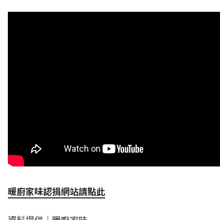
暖廚家味認捐網站請點此