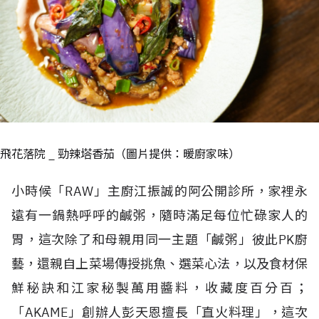
飛花落院 _ 勁辣塔香茄（圖片提供：暖廚家味）
小時候「RAW」主廚江振誠的阿公開診所，家裡永
遠有一鍋熱呼呼的鹹粥，隨時滿足每位忙碌家人的
胃，這次除了和母親用同一主題「鹹粥」彼此PK廚
藝，還親自上菜場傳授挑魚、選菜心法，以及食材保
鮮秘訣和江家秘製萬用醬料，收藏度百分百；
「AKAME」創辦人彭天恩擅長「直火料理」，這次