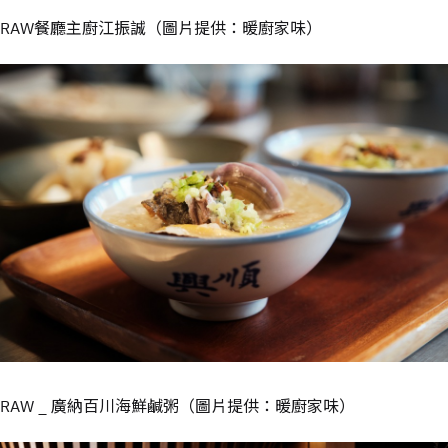
RAW餐廳主廚江振誠（圖片提供：暖廚家味）
RAW _ 廣納百川海鮮鹹粥（圖片提供：暖廚家味）