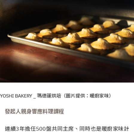
YOSHI BAKERY _ 瑪德蓮烘培（圖片提供：暖廚家味）
發起人親身響應料理課程
連續3年擔任500盤共同主席、同時也是暖廚家味計