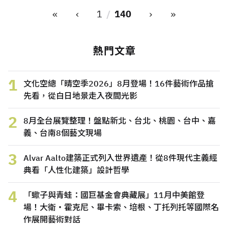
«
‹
›
»
1
140
熱門文章
1
文化空總「晴空季2026」8月登場！16件藝術作品搶
先看，從白日地景走入夜間光影
2
8月全台展覽整理！盤點新北、台北、桃園、台中、嘉
義、台南8個藝文現場
3
Alvar Aalto建築正式列入世界遺產！從8件現代主義經
典看「人性化建築」設計哲學
4
「蠍子與青蛙：國巨基金會典藏展」11月中美館登
場！大衛・霍克尼、畢卡索、培根、丁托列托等國際名
作展開藝術對話