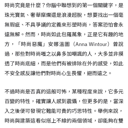
時尚究竟是什麼？你腦中聯想到的第一個關鍵字，是
珠光寶氣、奢華糜爛還是浪漫超脫，想要找出一個毫
無瑕疵、不具爭議的定義來形塑時尚，答案恐怕會永
遠無解。然而，時尚如此包羅萬象，正是它有趣的地
方，「時尚惡魔」安娜溫圖（Anna Wintour）曾說
過，那些對時尚嗤之以鼻多加嘲諷的人，大多並非摸
透了時尚底細，而是他們有被排除在外的感受，如此
不安全感反讓他們對時尚心生畏懼，避而遠之。
不過時尚是否真的這般可怖，某種程度來說，它多元
百變的特性，確實讓人感到震懾，但更多的是，當深
入之後便可發現它難能可貴的巧思特性。舉例來說，
時尚與建築這看似搭上不線的兩個領域，卻能夠在雙