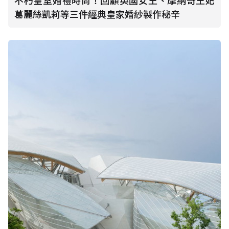
不朽皇室婚禮時尚！回顧英國女王、摩納哥王妃
葛麗絲凱莉等三件經典皇家婚紗製作秘辛