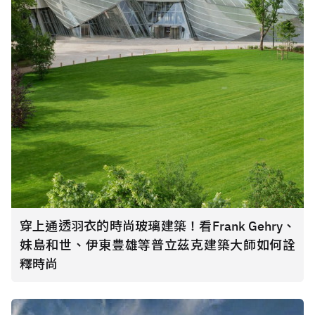
穿上通透羽衣的時尚玻璃建築！看Frank Gehry、
妹島和世、伊東豊雄等普立茲克建築大師如何詮
釋時尚