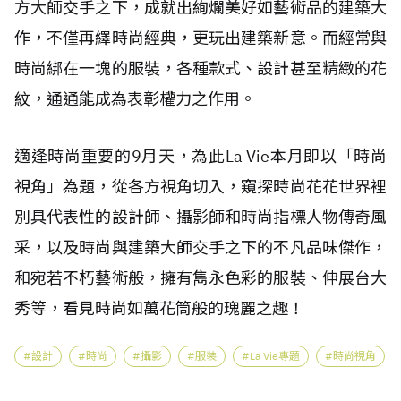
方大師交手之下，成就出絢爛美好如藝術品的建築大
作，不僅再繹時尚經典，更玩出建築新意。而經常與
時尚綁在一塊的服裝，各種款式、設計甚至精緻的花
紋，通通能成為表彰權力之作用。
適逢時尚重要的9月天，為此La Vie本月即以「時尚
視角」為題，從各方視角切入，窺探時尚花花世界裡
別具代表性的設計師、攝影師和時尚指標人物傳奇風
采，以及時尚與建築大師交手之下的不凡品味傑作，
和宛若不朽藝術般，擁有雋永色彩的服裝、伸展台大
秀等，看見時尚如萬花筒般的瑰麗之趣！
設計
時尚
攝影
服裝
La Vie專題
時尚視角