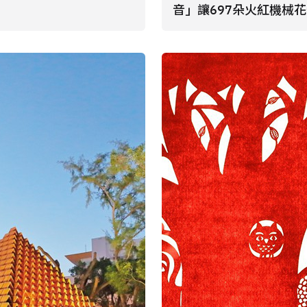
音」讓697朵火紅機械