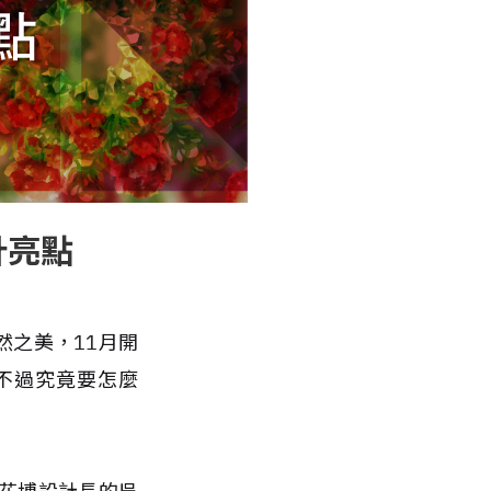
計亮點
然之美，11月開
不過究竟要怎麼