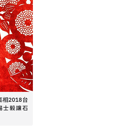
相2018台
楊士毅讓石