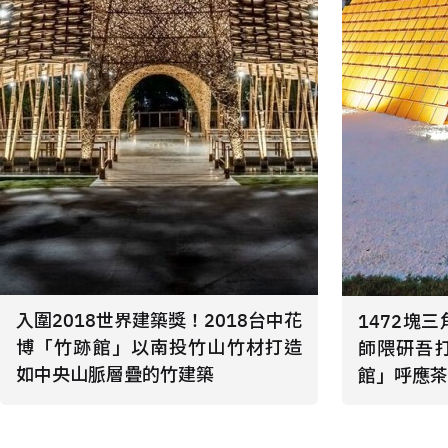
入圍2018世界建築獎！2018台中花
1472塊
博「竹跡館」以南投竹山竹材打造
師隈研吾
如中央山脈層疊的竹建築
館」呼應茶