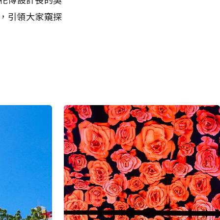
屆花博設計長的吳
，引領大家窺探