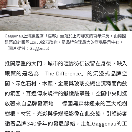
Gaggenau上海旗艦店「嘉邸」坐落於上海靜安的百年洋房，由德國
建築設計團隊1zu33操刀改造，是品牌全球最大的旗艦展示中心。
（圖片提供：Gaggenau）
推開厚重的大門，城市的喧囂彷彿被留在身後，映入
眼簾的是名為「The Difference」的沉浸式品牌空
間。深色石材、木頭、金屬與玻璃交織出沉穩而內斂
的氛圍，耳邊傳來規律的鍛鐵敲擊聲，空間中央則擺
放著來自品牌發源地——德國黑森林運來的巨大松樹
樹根。材質、光影與多媒體影像在此交錯，引領訪客
循著品牌340多年的發展脈絡，走進Gaggenau的工