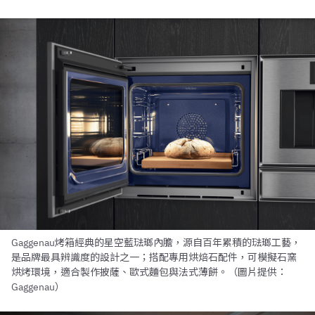
Gaggenau烤箱經典的星空藍琺瑯內膽，源自百年累積的琺瑯工藝，
是品牌最具辨識度的設計之一；搭配專用烘焙石配件，可模擬石窯
烘烤環境，適合製作披薩、歐式麵包與法式薄餅。（圖片提供：
Gaggenau）