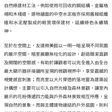
自然綠建材工法，例如使用可回收的鋼結構、金屬格
柵和木棧道，建物牆面的中空水泥板亦採用舊報紙纖
維和水泥壓製成的輕質環保建材，延續綠色永續精
神。
至於在空間上，友達微美館以一明一暗呈現不同氛圍
的展示空間，暗室展廳無柱化的設計，創造簡潔直觀
及開闊的空間感，有助於讓觀者可以完全進入由全台
最大顯示器拼接牆所呈現的微觀視界中，享受震撼的
視覺感官刺激；而亮室以大片穿透的落地窗為建築設
計構想，主要可以引入自然光線及森林景觀，讓室內
展示的花粉傳遞四力能與戶外森林景致相互呼應，呈
現自然的景象。而與主體建物連結的戶外庭園，則利