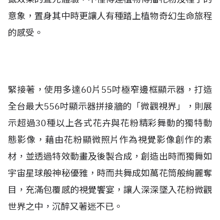
意象，置身其中時更讓人有種踏上植物奇幻生命旅程
的感受。
緊接著，使用多達60片55吋極窄邊框顯示器，打造
全台最大556吋顯示器拼接牆的「微觀視界」，則展
示超過30種以上各式花卉與花粉精彩舞動的獨特動
態影像，藉由花粉顯微照片作為視覺影像創作的素
材，並透過特效動畫及後製合成，創造出時而獨舞如
宇宙星球般神秘優雅，時而共舞成如萬花筒般絢麗奪
目，充滿包覆感的視覺饗宴，讓人深深墜入花粉微觀
世界之中，沉醉又著迷不已。