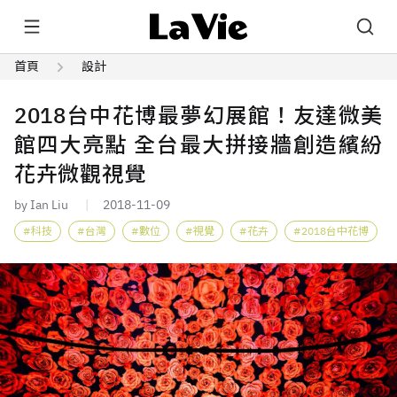
首頁
設計
2018台中花博最夢幻展館！友達微美
館四大亮點 全台最大拼接牆創造繽紛
花卉微觀視覺
by Ian Liu
2018-11-09
科技
台灣
數位
視覺
花卉
2018台中花博