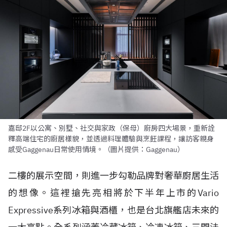
嘉邸2F以公寓、別墅、社交與家政（保母）廚房四大場景，重新詮
釋高端住宅的廚居樣貌，並透過料理體驗與烹飪課程，讓訪客親身
感受Gaggenau日常使用情境。（圖片提供：Gaggenau）
二樓的展示空間，則進一步勾勒品牌對奢華廚居生活
的想像。這裡搶先亮相將於下半年上市的Vario
Expressive系列冰箱與酒櫃，也是台北旗艦店未來的