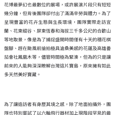
花博最夢幻也最數位的展場，或許展演片段只有短短
幾分鐘，但背後團隊卻付出了滿滿辛勞與體力。為了
呈現豐富的花卉生態與生長環境，團隊實際走訪宜
蘭、花東縱谷、屏東恆春和海拔三千多公尺的合歡山
等地取景，像是為了捕捉盛開時間僅有十天的穗花棋
盤腳、趕在颱風前搶拍極具滄桑美感的花蓮及高雄番
茄會社鳳凰木等，儘管時間極為緊湊，但為的只是讓
前來的人能夠深深瞭解台灣這片寶島，原來擁有如此
多天然美好寶藏。
為了讓造訪者有身歷其境之感，除了地面拍攝外，團
隊也特別嘗試了以六軸飛行器材加上現階段罕見的最