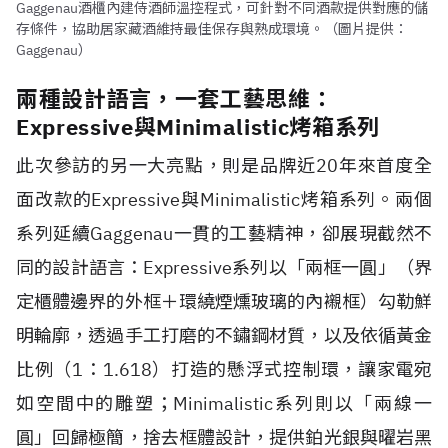
Gaggenau酒櫃內建侍酒師溫控程式，可針對不同酒款提供對應的儲
存條件，協助居家藏酒維持最佳保存與熟成環境。（圖片提供：
Gaggenau）
兩種設計語言，一套工藝思維：
Expressive與Minimalistic烤箱系列
此次參訪的另一大亮點，則是品牌近20年來首度全
面改款的Expressive與Minimalistic烤箱系列。兩個
系列延續Gaggenau一貫的工藝精神，卻展現截然不
同的設計語言：Expressive系列以「兩框一圓」（界
定櫃體邊界的外框＋環繞煙燻玻璃的內襯框）勾勒鮮
明輪廓，透過手工打磨的不鏽鋼材質，以及依循黃金
比例（1：1.618）打造的懸浮式控制環，讓家電宛
如空間中的雕塑；Minimalistic系列則以「兩線一
圓」回歸極簡，捨去框體設計，提供鉑光銀與曜岩黑