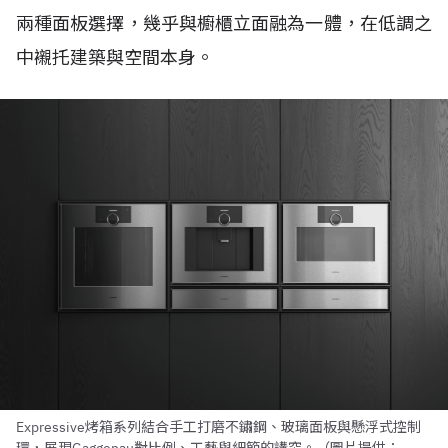
兩種面板選擇，幾乎與櫥櫃立面融為一體，在低調之
中襯托建築與空間本身。
Expressive烤箱系列結合手工打磨不鏽鋼、玻璃面板與懸浮式控制