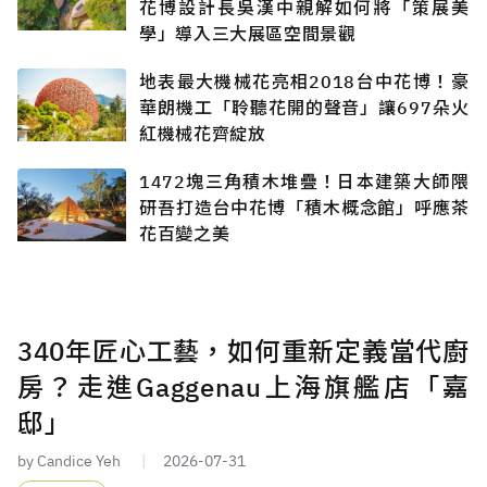
花博設計長吳漢中親解如何將「策展美
學」導入三大展區空間景觀
地表最大機械花亮相2018台中花博！豪
華朗機工「聆聽花開的聲音」讓697朵火
紅機械花齊綻放
1472塊三角積木堆疊！日本建築大師隈
研吾打造台中花博「積木概念館」呼應茶
花百變之美
340年匠心工藝，如何重新定義當代廚
房？走進Gaggenau上海旗艦店「嘉
邸」
by Candice Yeh
2026-07-31