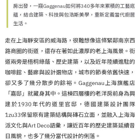
房出發，一窺Gaggenau如何將340多年來累積的工藝底
蘊，結合建築、科技與包浩斯美學，重新定義當代廚居
生活。
走在上海靜安區的威海路，很難想像這條緊鄰南京西
路商圈的街道，還存在著如此濃厚的老上海風景。街
道兩旁是梧桐綠蔭、歷史建築，以及近年陸續進駐的
咖啡館、藝廊與設計選物店，城市的節奏依舊快速，
卻又多了幾分散步的餘裕。Gaggenau上海旗艦店
「嘉邸」就藏身其中。這棟四層樓的老洋房前身為興
建於1930年代的道里官邸，德國建築設計團隊
1zu33保留原有建築結構與磚石立面，並融入上海海
派文化與Art Deco語彙，讓近百年的歷史建築延續昔
日風貌，也多了幾分當代設計的俐落。