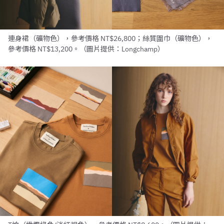
連身裙（礦物色），參考價格 NT$26,800；絲質圍巾（礦物色），
參考價格 NT$13,200。（圖片提供：Longchamp）