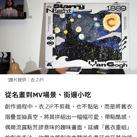
（圖片提供：衣.ZiP）
從名畫到MV場景、街邊小吃
創作過程中，衣
.ZiP
不剪裁、也不黏貼，而是將舊衣
摺疊並抽真空，將其拼組出一幅幅可愛、帶點酷感、
偶爾流露點荒謬意味的趣味畫面。延續「舊衣重組」