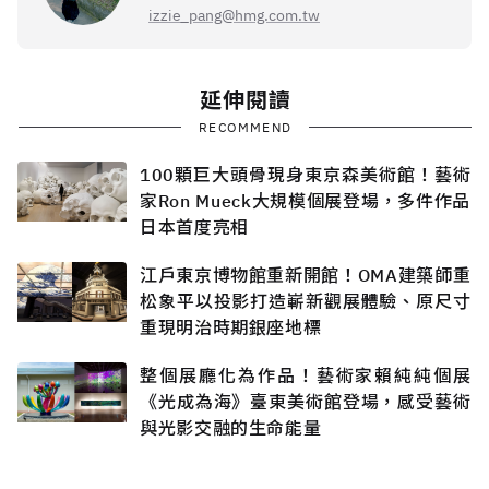
izzie_pang@hmg.com.tw
延伸閱讀
RECOMMEND
100顆巨大頭骨現身東京森美術館！藝術
家Ron Mueck大規模個展登場，多件作品
日本首度亮相
江戶東京博物館重新開館！OMA建築師重
松象平以投影打造嶄新觀展體驗、原尺寸
重現明治時期銀座地標
整個展廳化為作品！藝術家賴純純個展
《光成為海》臺東美術館登場，感受藝術
與光影交融的生命能量