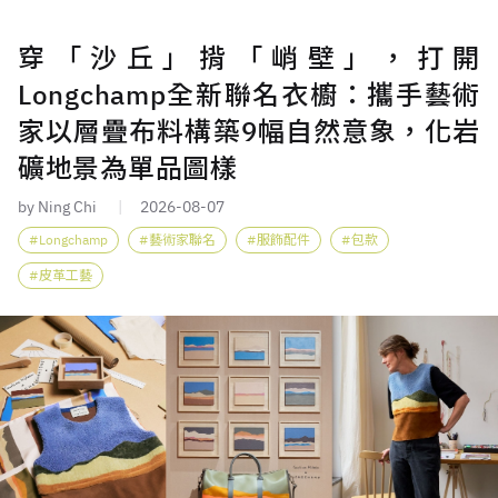
穿「沙丘」揹「峭壁」，打開
Longchamp全新聯名衣櫥：攜手藝術
家以層疊布料構築9幅自然意象，化岩
礦地景為單品圖樣
by Ning Chi
2026-08-07
Longchamp
藝術家聯名
服飾配件
包款
皮革工藝