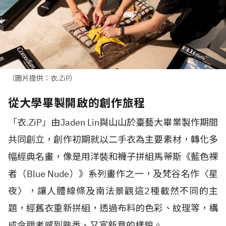
（圖片提供：衣.ZiP）
從大學畢製開啟的創作旅程
「衣
.ZiP
」由
Jaden Lin
與山山於臺藝大畢業製作期間
共同創立，創作初期就以二手衣為主要素材，轉化多
幅經典名畫，像是用洋裝和襪子拼組馬蒂斯《藍色裸
者（
Blue Nude
）》系列畫作之一，及梵谷名作〈星
夜〉，讓人體線條及南法景觀這
2
種截然不同的主
題，經舊衣重新拼組，透過布料的色彩、紋理等，構
成令觀者感到熟悉、又富新意的樣貌。