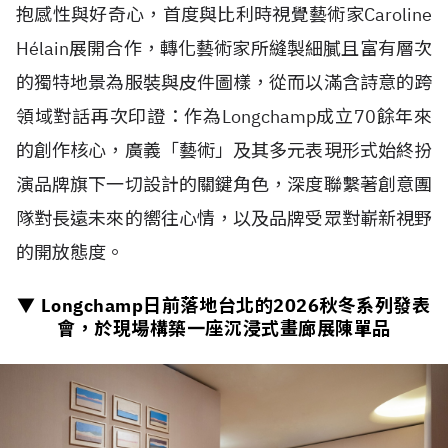
抱感性與好奇心，首度與比利時視覺藝術家Caroline
H
é
lain展開合作，轉化藝術家所縫製細膩且富有層次
的獨特地景為服裝與皮件圖樣，從而以滿含詩意的跨
領域對話再次印證：作為Longchamp成立70餘年來
的創作核心，廣義「藝術」及其多元表現形式始終扮
演品牌旗下一切設計的關鍵角色，深度聯繫著創意團
隊對長遠未來的嚮往心情，以及品牌受眾對嶄新視野
的開放態度。
▼ Longchamp日前落地台北的
2026
秋冬系列發表
會，於現場構築一座沉浸式畫廊展陳單品