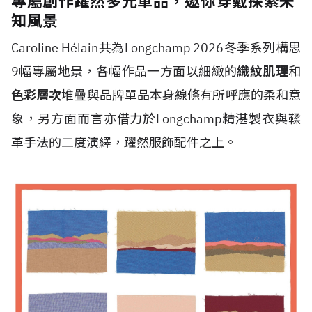
專屬創作躍然多元單品，邀你穿戴探索未
知風景
Caroline H
é
lain共為Longchamp 2026冬季系列構思
9幅專屬地景，各幅作品一方面以細緻的
織紋肌理
和
色彩層次
堆疊與品牌單品本身線條有所呼應的柔和意
象，另方面而言亦借力於Longchamp精湛製衣與鞣
革手法的二度演繹，躍然服飾配件之上。