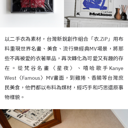
以二手衣為素材，台灣新銳創作組合「衣
.ZiP
」用布
料重現世界名畫、美食、流行樂經典
MV
場景，將那
些不再被愛的衣著單品，再次轉化為可愛又有趣的存
在。從梵谷名畫〈星夜〉、嘻哈歌手
Kanye
West
〈
Famous
〉
MV畫面，到雞捲、香腸等台灣庶
民美食，他們都以布料為媒材，經巧手和巧思還原事
物樣貌。