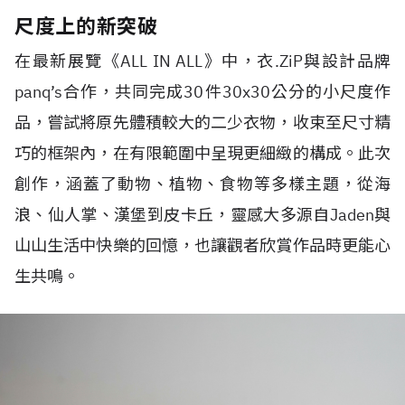
尺度上的新突破
在最新展覽《
ALL IN ALL
》中，衣
.ZiP
與設計品牌
panq’s
合作，共同完成
30
件
30x30
公分的小尺度作
品，嘗試將原先體積較大的二少衣物，收束至尺寸精
巧的框架內，在有限範圍中呈現更細緻的構成。此次
創作，涵蓋了動物、植物、食物等多樣主題，從海
浪、仙人掌、漢堡到皮卡丘，靈感大多源自
Jaden
與
山山生活中快樂的回憶，也讓觀者欣賞作品時更能心
生共鳴。