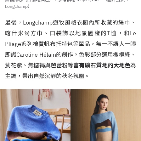
Longchamp）
最後，Longchamp遊牧風格衣櫥內所收藏的絲巾、
喀什米爾方巾、口袋飾以地景圖樣的T恤，和Le
Pliage系列棉質帆布托特包等單品，無一不讓人一眼
即識Caroline Hélain的創作。色彩部分選用橄欖綠、
薊花紫、焦糖褐與芭蕾粉等
富有礦石質地的大地色
為
主調，帶出自然沉靜的秋冬氛圍。