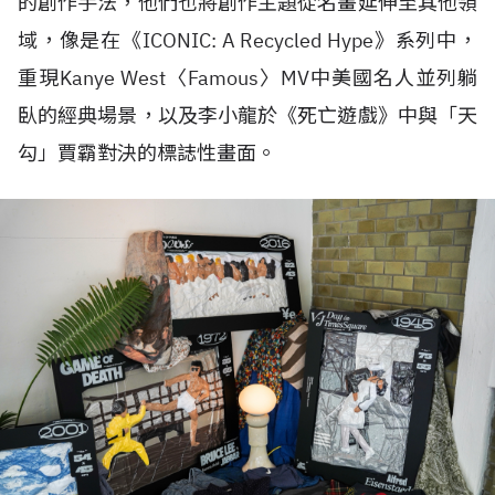
的創作手法，他們也將創作主題從名畫延伸至其他領
域，像是在《
ICONIC: A Recycled Hype
》系列中，
重現
Kanye West
〈
Famous
〉
MV
中美國名人並列躺
臥的經典場景，以及李小龍於《死亡遊戲》中與「天
勾」賈霸對決的標誌性畫面。