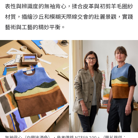
表性與辨識度的無袖背心，揉合皮革與初剪羊毛圈紗
材質，描繪沙丘和模糊天際線交會的壯麗景觀，實踐
藝術與工藝的精妙平衡。
無袖背心（白蘭地酒色），參考價格 NT$59,100。（圖片提供：