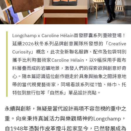
Longchamp x Caroline Hélain首發膠囊系列重磅登場！
延續2026秋冬系列品牌創意團隊所發想的「Creative
Curiosity」概念，此次全新聯名服飾、配件及包袋特別
攜手比利時藝術家Caroline Hélain，以9幅採用手裁布
料層疊而成的岩礦地景，激發人們的探索欲與創意好奇
心。隨本篇認識這位創作遊走於具象與抽象之間詩意地
帶的當代視覺藝術家，同場看該系列從T恤、絲巾、托
特包到旅行包等「自然系」單品設計亮點。
永續與創新，無疑是當代設計兩項不容忽視的重中之
重。向來秉持真誠活力與樂觀精神的Longchamp，
自
1948
年憑製作皮革煙斗起家至今，已然發展成為