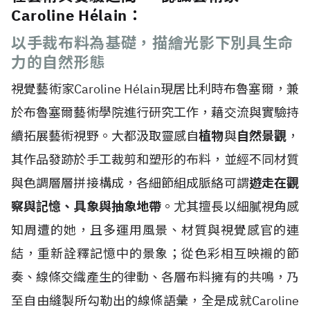
Caroline Hélain：
以手裁布料為基礎，描繪光影下別具生命
力的自然形態
視覺藝術家Caroline H
é
lain現居比利時布魯塞爾，兼
於布魯塞爾藝術學院進行研究工作，藉交流與實驗持
續拓展藝術視野。大都汲取靈感自
植物
與
自然景觀
，
其作品發跡於手工裁剪和塑形的布料，並經不同材質
與色調層層拼接構成，各細節組成脈絡可謂
遊走在觀
察與記憶、具象與抽象地帶
。尤其擅長以細膩視角感
知周遭的她，且多運用風景、材質與視覺感官的連
結，重新詮釋記憶中的景象；從色彩相互映襯的節
奏、線條交織產生的律動、各層布料擁有的共鳴，乃
至自由縫製所勾勒出的線條語彙，全是成就Caroline