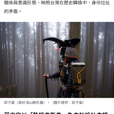
關係與意識形態，映照台灣在歷史轉換中，身份拉扯
的矛盾。
邱子晏〈高砂深山鍬形蟲〉。（圖片提供：邱子晏）