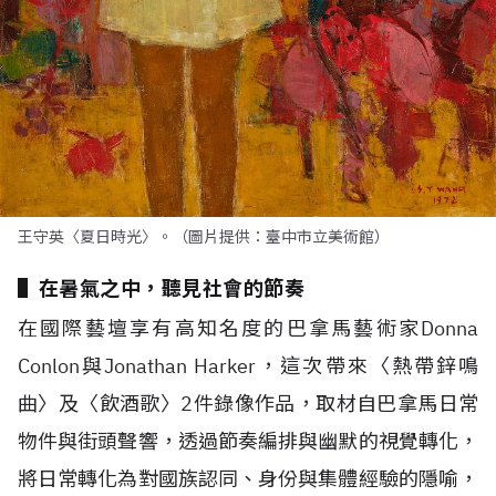
王守英〈夏日時光〉。（圖片提供：臺中市立美術館）
▌在暑氣之中，聽見社會的節奏
在國際藝壇享有高知名度的巴拿馬藝術家
Donna
Conlon
與
Jonathan Harker
，這次帶來〈熱帶鋅鳴
曲〉及〈飲酒歌〉
2
件錄像作品，取材自巴拿馬日常
物件與街頭聲響，透過節奏編排與幽默的視覺轉化，
將日常轉化為對國族認同、身份與集體經驗的隱喻，