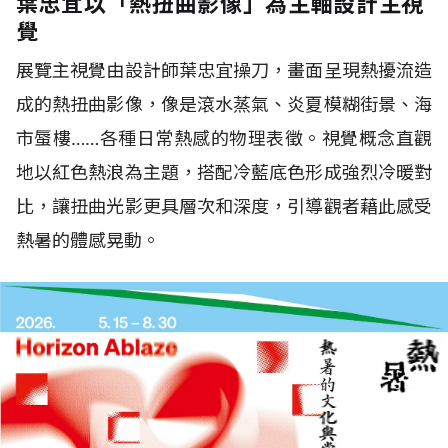
葉忠宜以「熱扭曲影像」為主軸設計主視
覺
展覽主視覺由設計師葉忠宜操刀，畫面呈現熱擾流造
成的熱扭曲影像，像是滾水蒸氣、炎夏模糊街景、海
市蜃樓……各種日常熱感的物理表徵。視覺概念直觀
地以紅色熱浪為主題，搭配冷藍底色形成強烈冷暖對
比，讓扭曲光影更具層次和深度，引導觀者藉此感受
熱暑的體感晃動。