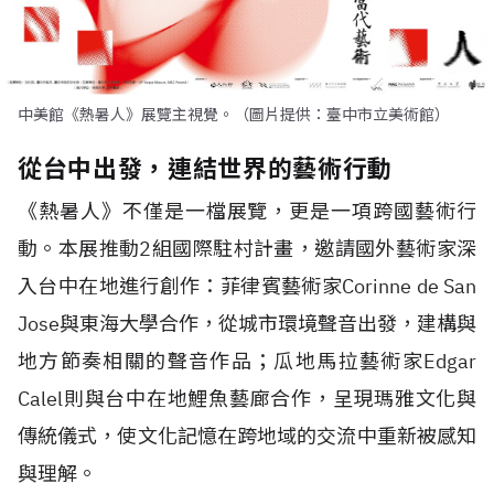
中美館《熱暑人》展覽主視覺。（圖片提供：臺中市立美術館）
從台中出發，連結世界的藝術行動
《熱暑人》不僅是一檔展覽，更是一項跨國藝術行
動。本展推動
2
組國際駐村計畫，邀請國外藝術家深
入台中在地進行創作：菲律賓藝術家
Corinne de San
Jose
與東海大學合作，從城市環境聲音出發，建構與
地方節奏相關的聲音作品；瓜地馬拉藝術家
Edgar
Calel
則與台中在地鯉魚藝廊合作，呈現瑪雅文化與
傳統儀式，使文化記憶在跨地域的交流中重新被感知
與理解。