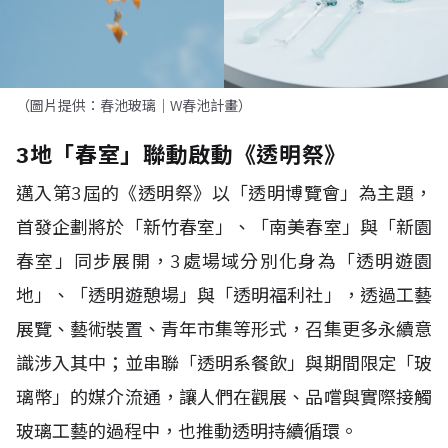
（圖片提供：春池玻璃｜W春池計畫）
3地「春室」聯動啟動《透明祭》
邁入第
3
屆的《透明祭》以「透明博覽會」為主題，
首發企劃將於「新竹春室」、「南美春室」與「新園
春室」同步展開，
3
處場域分別化身為「透明遊園
地」、「透明遊憩場」與「透明福利社」，透過工藝
展覽、藝術裝置、青年市集等形式，召集更多永續意
識涉入其中；並串聯「透明系餐飲」與期間限定「玻
璃幣」的媒介流通，讓人們在觀展、品嚐與實際接觸
玻璃工藝的過程中，也推動透明持續循環。