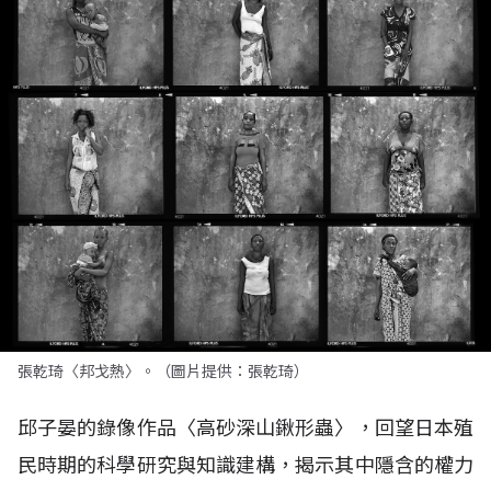
張乾琦〈邦戈熱〉。（圖片提供：張乾琦）
邱子晏的錄像作品〈高砂深山鍬形蟲〉，回望日本殖
民時期的科學研究與知識建構，揭示其中隱含的權力