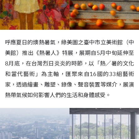
呼應夏日的燠熱暑氣，綠美圖之臺中市立美術館（中
美館）推出《熱暑人》特展，展期自
5
月中旬延伸至
8
月底，在台灣烈日炎炎的時節，以「熱／暑的文化
和當代藝術」為主軸，匯聚來自
16
國的
33
組藝術
家，透過繪畫、雕塑、錄像、聲音裝置等媒介，展演
熱帶氣候如何影響人們的生活和身體感受。