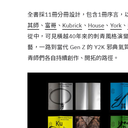
全書採11冊分冊設計，包含1冊序言，
其師
、
富哥
、
Kubrick
、
House
、
York
、
從中，可見橫越40年來的刺青風格演
藝，一路到當代 Gen Z 的 Y2K 
青師們各自持續創作、開拓的路徑。