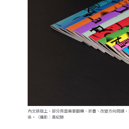
內文排版上，部分頁面需要翻轉、折疊、改變方向閱讀，
係。（攝影：黃紀滕