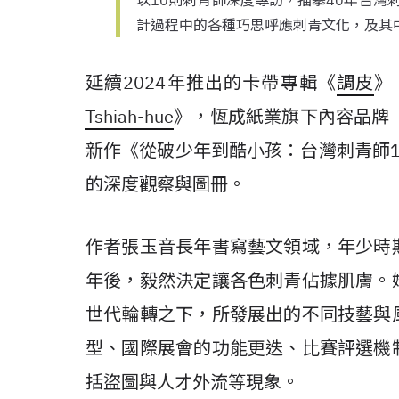
以10則刺青師深度專訪，描摹40年台灣刺
計過程中的各種巧思呼應刺青文化，及其
延續2024年推出的卡帶專輯《
調皮
》
Tshiah-hue
》，恆成紙業旗下內容品牌「
新作《從破少年到酷小孩：台灣刺青師19
的深度觀察與圖冊。
作者張玉音長年書寫藝文領域，年少時
年後，毅然決定讓各色刺青佔據肌膚。
世代輪轉之下，所發展出的不同技藝與
型、國際展會的功能更迭、比賽評選機
括盜圖與人才外流等現象。