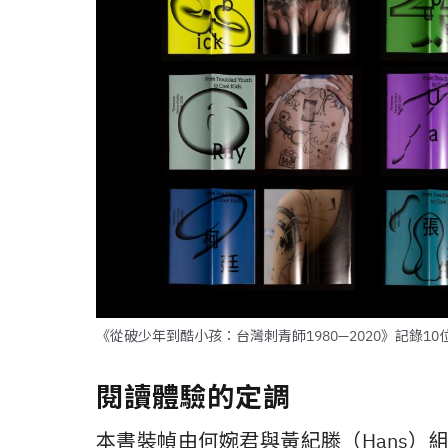
《從破少年到酷小孩：台灣刺青師1980—2020》記錄
閱讀體驗的定調
本書裝幀由何婉君與黃紀滕（Hans）