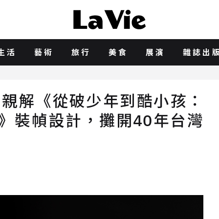
生活
藝術
旅行
美食
展演
雜誌出
H親解《從破少年到酷小孩：
20》裝幀設計，攤開40年台灣