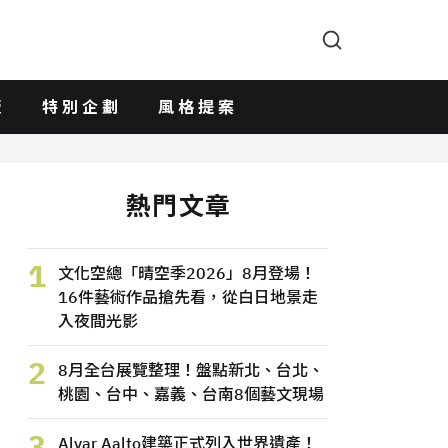
版
特別企劃
風格提案
熱門文章
1
文化空總「晴空季2026」8月登場！
16件藝術作品搶先看，從白日地景走
入夜間光影
2
8月全台展覽整理！盤點新北、台北、
桃園、台中、嘉義、台南8個藝文現場
3
Alvar Aalto建築正式列入世界遺產！