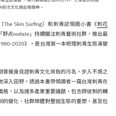
青生態演變 。操刀裝幀設計的HOUTH，分享如何以設
中的次文化與反叛精神。
（The Skin Surfing）和刺青認領圖小書《
刺花
野点nodate」持續關注刺青藝術社群，推出最
80-2020》，是台灣第一本梳理刺青生態演變
期曾親身見證刺青文化背負的污名，步入不惑之
她深入田野，透過本書帶領讀者一窺台灣刺青在
風格，以及諸多產業重要議題，包含師徒制的轉
制的變化、社群媒體對整個生態的重塑，甚至包