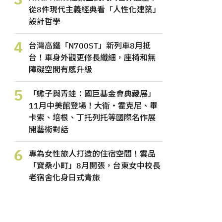
從8件現代主義經典看「人性化建築」
設計哲學
4
台灣高鐵「N700ST」新列車8月抵
台！車身外觀更修長纖細，座椅和無
障礙空間有感升級
5
「蠍子與青蛙：國巨基金會典藏展」
11月中美館登場！大衛・霍克尼、畢
卡索、培根、丁托列托等國際名作展
開藝術對話
6
專為女性旅人打造的住宿空間！雲品
「寶桑小町」8月開張，台東女中校長
老宿舍化身日式青旅