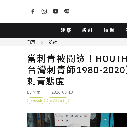
建築
設計
時尚
首頁
設計
當刺青被閱讀！HOUT
台灣刺青師1980-20
刺青態度
by 李尤
2026-05-19
Houth
裝幀設計