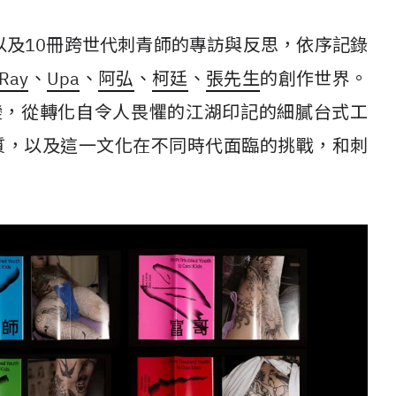
以及10冊跨世代刺青師的專訪與反思，依序記錄
Ray
、
Upa
、
阿弘
、
柯廷
、
張先生
的創作世界。
變，從轉化自令人畏懼的江湖印記的細膩台式工
邪典氣質，以及這一文化在不同時代面臨的挑戰，和刺