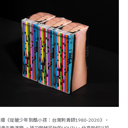
出版《從破少年到酷小孩：台灣刺青師1980-2020》，