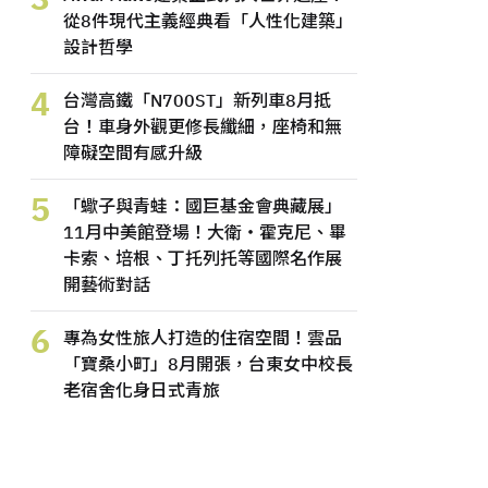
從8件現代主義經典看「人性化建築」
設計哲學
4
台灣高鐵「N700ST」新列車8月抵
台！車身外觀更修長纖細，座椅和無
障礙空間有感升級
5
「蠍子與青蛙：國巨基金會典藏展」
11月中美館登場！大衛・霍克尼、畢
卡索、培根、丁托列托等國際名作展
開藝術對話
6
專為女性旅人打造的住宿空間！雲品
「寶桑小町」8月開張，台東女中校長
老宿舍化身日式青旅