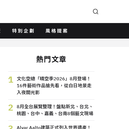
版
特別企劃
風格提案
熱門文章
1
文化空總「晴空季2026」8月登場！
16件藝術作品搶先看，從白日地景走
入夜間光影
2
8月全台展覽整理！盤點新北、台北、
桃園、台中、嘉義、台南8個藝文現場
3
Alvar Aalto建築正式列入世界遺產！