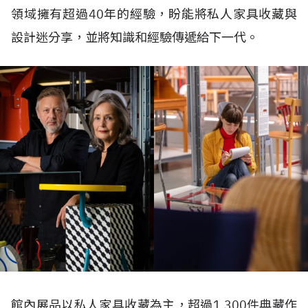
領域擁有超過
40
年的經驗，盼能將私人家具收藏與
設計迷分享，並將知識和經驗傳遞給下一代。
館內展品以私人家具收藏為主，超過
1,300
件典藏作