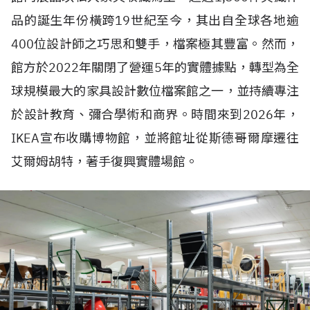
品的誕生年份橫跨
19
世紀至今，其出自全球各地逾
400
位設計師之巧思和雙手，檔案極其豐富。然而，
館方於
2022
年關閉了營運
5
年的實體據點，轉型為全
球規模最大的家具設計數位檔案館之一，並持續專注
於設計教育、彌合學術和商界。時間來到
2026
年，
IKEA
宣布收購博物館，並將館址從斯德哥爾摩遷往
艾爾姆胡特，著手復興實體場館。