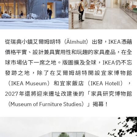
從瑞典小鎮艾爾姆胡特（
Älmhult
）出發，
IKEA
憑藉
價格平實、設計兼具實用性和玩趣的家具產品，在全
球市場佔下一席之地。版圖擴及全球，
IKEA
仍不忘
發跡之地，除了在艾爾姆胡特開設宜家博物館
（
IKEA Museum
）和宜家飯店（
IKEA Hotell
），
2027
年還將迎來遷址改建後的「家具研究博物館
（
Museum of Furniture Studies
）」揭幕！