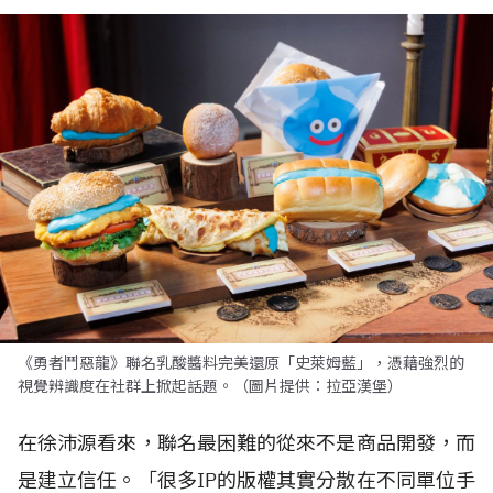
《勇者鬥惡龍》聯名乳酸醬料完美還原「史萊姆藍」，憑藉強烈的
視覺辨識度在社群上掀起話題。（圖片提供：拉亞漢堡）
在徐沛源看來，聯名最困難的從來不是商品開發，而
是建立信任。「很多IP的版權其實分散在不同單位手