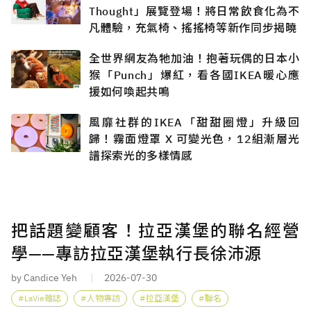
Thought」展覽登場！將日常飲食化為不
凡體驗，充氣椅、搖搖椅等新作同步揭曉
全世界網友為牠加油！抱著玩偶的日本小
猴「Punch」爆紅，看各國IKEA暖心應
援如何喚起共鳴
風靡社群的IKEA「甜甜圈燈」升級回
歸！霧面燈罩 X 可變光色，12組漸層光
譜探索光的多樣情感
把話題變顧客！拉亞漢堡的聯名經營
學——專訪拉亞漢堡執行長徐沛源
by Candice Yeh
2026-07-30
LaVie雜誌
人物專訪
拉亞漢堡
聯名