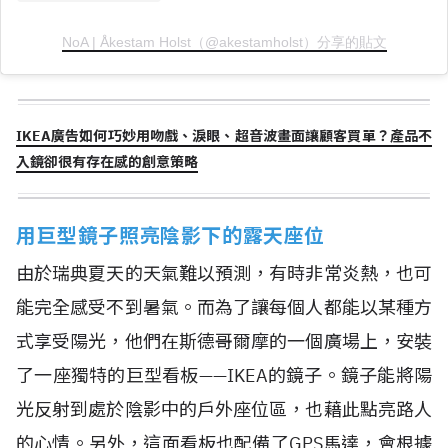
NoA | Åkestam Holst（@akestamholst）分享的貼文
IKEA廣告如何巧妙用吻戲、淚眼、超音波畫面讓顧客買單？產品不
入鏡卻很有存在感的創意策略
用巨型鏡子照亮陰影下的露天座位
由於瑞典夏天的天氣難以預測，有時非常炎熱，也可
能完全感受不到暑氣。而為了讓每個人都能以某種方
式享受陽光，他們在斯德哥爾摩的一個廣場上，安裝
了一座獨特的巨型看板——IKEA的鏡子。鏡子能將陽
光反射到處於陰影中的戶外座位區，也藉此點亮路人
的心情。另外，這面看板也配備了GPS馬達，會根據