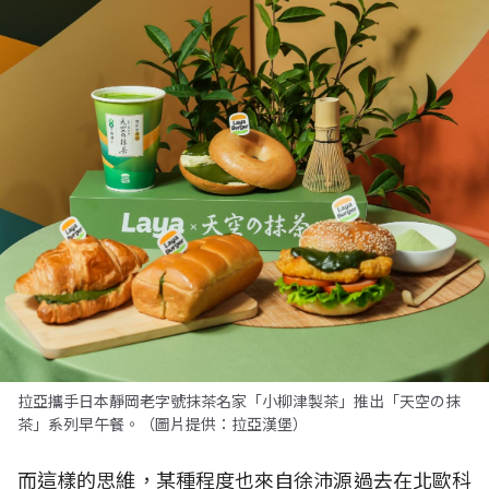
拉亞攜手日本靜岡老字號抹茶名家「小柳津製茶」推出「天空の抹
茶」系列早午餐。（圖片提供：拉亞漢堡）
而這樣的思維，某種程度也來自徐沛源過去在北歐科