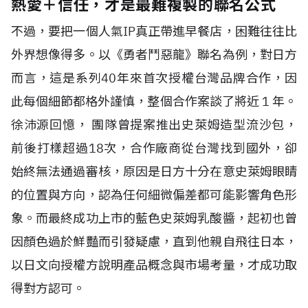
熱愛＋信任，才是最難複製的聯名公式
不過，要把一個人氣IP真正帶進早餐店，困難往往比
外界想像得多。以《勇者鬥惡龍》聯名為例，對日方
而言，這是系列40年來首次授權台灣品牌合作，因
此每個細節都格外謹慎，整個合作案談了將近 1 年。
徐沛源回憶， 團隊曾提案推出史萊姆造型流沙包，
前後打樣超過18次，合作廠商從台灣找到國外，卻
始終無法通過審核，原因是日方十分在意史萊姆眼睛
的位置與方向，認為任何細微偏差都可能影響角色形
象。而最終成功上市的藍色史萊姆乳酸醬，起初也曾
因顏色過於鮮豔而引發疑慮，直到他親自飛往日本，
以日文向授權方說明產品概念與市場考量，才成功取
得對方認可。