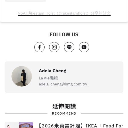
NoA | Åkestam Holst（@akestamholst）分享的貼文
FOLLOW US
Adela Cheng
La Vie編輯
adela_cheng@hmg.com.tw
延伸閱讀
RECOMMEND
【2026米蘭設計週】IKEA「Food For