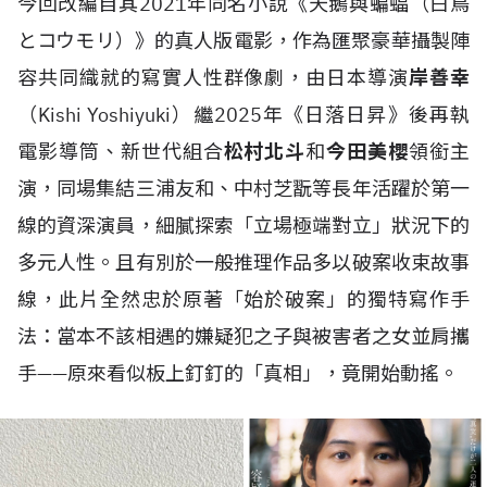
今回改編自其2021年同名小說《天鵝與蝙蝠（白鳥
とコウモリ）》的真人版電影，作為匯聚豪華攝製陣
容共同織就的寫實人性群像劇，由日本導演
岸善幸
（Kishi Yoshiyuki）繼2025年《日落日昇》後再執
電影導筒、新世代組合
松村北斗
和
今田美櫻
領銜主
演，同場集結三浦友和、中村芝翫等長年活躍於第一
線的資深演員，細膩探索「立場極端對立」狀況下的
多元人性。且有別於一般推理作品多以破案收束故事
線，此片全然忠於原著「始於破案」的獨特寫作手
法：當本不該相遇的嫌疑犯之子與被害者之女並肩攜
手——原來看似板上釘釘的「真相」，竟開始動搖。