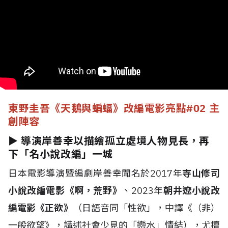
東野圭吾《天鵝與蝙蝠》改編電影亮點
#02 主
創陣容
► 導演岸善幸以描繪孤立處境人物見長，再
下「名小說改編」一城
日本電影導演暨編劇岸善幸聞名於2017年
寺山修司
小說改編電影《啊，荒野》
、2023年
朝井遼小說改
編電影《正欲》
（日語音同「性欲」，中譯《（非）
一般欲望》，講述社會少見的「戀水」情結），尤擅