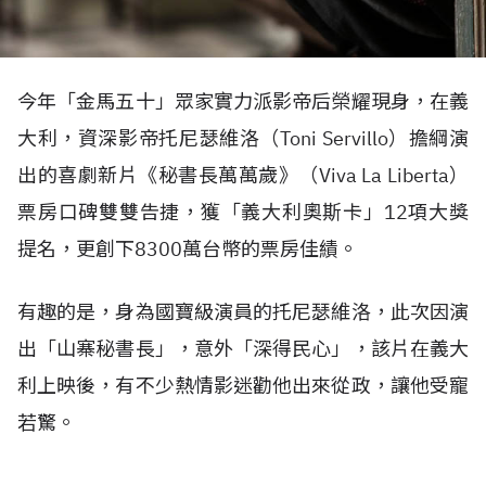
今年「金馬五十」眾家實力派影帝后榮耀現身，在義
大利，資深影帝托尼瑟維洛（Toni Servillo）擔綱演
出的喜劇新片《秘書長萬萬歲》（Viva La Liberta）
票房口碑雙雙告捷，獲「義大利奧斯卡」12項大獎
提名，更創下8300萬台幣的票房佳績。
有趣的是，身為國寶級演員的托尼瑟維洛，此次因演
出「山寨秘書長」，意外「深得民心」，該片在義大
利上映後，有不少熱情影迷勸他出來從政，讓他受寵
若驚。