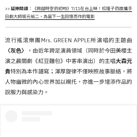
>>
延伸閱讀
：
《跨越時空的初吻》7/11在台上映！松隆子四度攜手
日劇大師坂元裕二，為留下一生回憶而作的電影
流行搖滾樂團Mrs. GREEN APPLE所演唱的主題曲
〈灰色〉
，由近年跨足演員領域（同時於今田美櫻主
演之晨間劇《紅豆麵包》中客串演出）的主唱
大森元
貴
特別為本作譜寫；渾厚旋律不僅映照故事脈絡，將
人物幽微的內心世界加以襯托，亦進一步增添作品的
說服力與感染力。