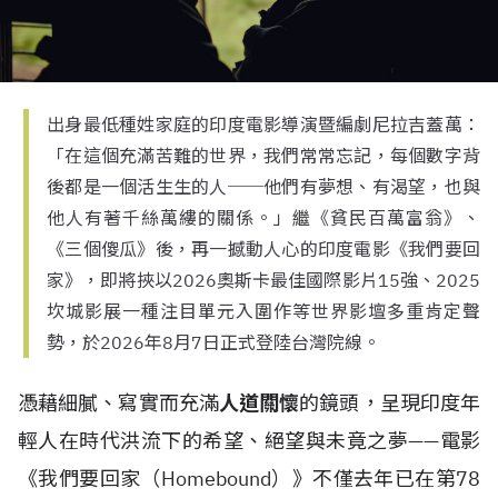
出身最低種姓家庭的印度電影導演暨編劇尼拉吉蓋萬：
「在這個充滿苦難的世界，我們常常忘記，每個數字背
後都是一個活生生的人──他們有夢想、有渴望，也與
他人有著千絲萬縷的關係。」繼《貧民百萬富翁》、
《三個傻瓜》後，再一撼動人心的印度電影《我們要回
家》，即將挾以2026奧斯卡最佳國際影片15強、2025
坎城影展一種注目單元入圍作等世界影壇多重肯定聲
勢，於2026年8月7日正式登陸台灣院線。
憑藉
細膩、寫實而充滿
人道關懷
的鏡頭，呈現印度年
輕人在時代洪流下的希望、絕望與未竟之夢——
電影
《我們要回家（Homebound）》不僅去年已
在第78