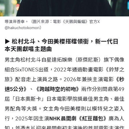
導演岸善幸。（圖片來源：電影《天鵝與蝙蝠》官方X
@hakuchotokomori）
► 松村北斗、今田美櫻搭檔領銜，新一代日
本天團獻唱主題曲
男主角松村北斗自星達拓娛樂（原傑尼斯）旗下偶像
組合SixTONES出道，2022年通過動畫電影《鈴芽之
旅》配音走上演員之路。2026年兼挾主演電影
《秒
速5公分》
、
《跨越時空的初吻》
兩作分別問鼎第49
屆「日本奧斯卡」日本電影學院獎最佳男主角、最佳
男配角等大獎。女主角今田美櫻則以模特兒之姿入
行，2025年因主演
NHK晨間劇《紅豆麵包》
廣為人
知，並憑本片迎來晨間劇初主演後的首部電影主演作