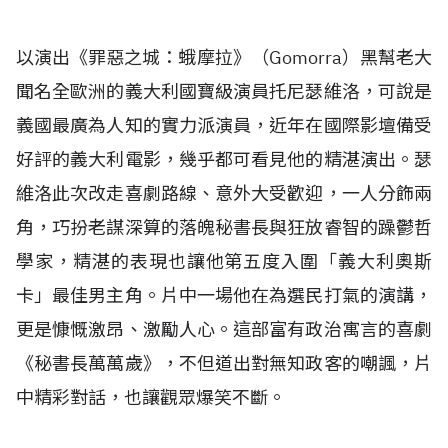
以演出《罪惡之城：蛾摩拉》（Gomorra）黑幫老大
聞名全歐洲的義大利國寶級演員托尼瑟維洛，可說是
義國最廣為人知的實力派演員，近年在國際影壇備受
好評的義大利電影，幾乎都可看見他的精湛演出。瑟
維洛此次改走喜劇路線、意外大受歡迎，一人分飾兩
角，巧扮老謀深算的落魄秘書長與狂放睿智的躁鬱哲
學家，精湛的表現也讓他第五度入圍「義大利奧斯
卡」最佳男主角。片中一場他在為選民打氣的演講，
更是慷慨激昂、激勵人心。這部富有政治寓言的喜劇
《秘書長萬萬歲》，不但道出對無知政客的嘲諷，片
中精彩對話，也讓觀眾爆笑不斷。