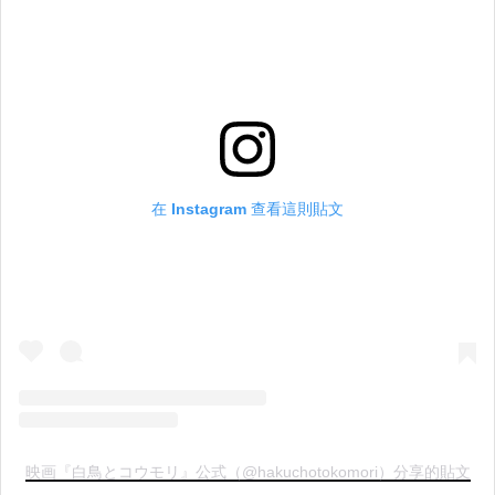
在 Instagram 查看這則貼文
映画『白鳥とコウモリ』公式（@hakuchotokomori）分享的貼文