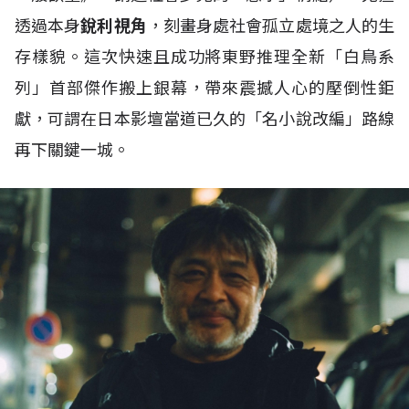
透過本身
銳利視角
，刻畫身處社會孤立處境之人的生
存樣貌。這次快速且成功將東野推理全新「白鳥系
列」首部傑作搬上銀幕，帶來震撼人心的壓倒性鉅
獻，可謂在日本影壇當道已久的「名小說改編」路線
再下關鍵一城。