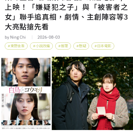
上映！「嫌疑犯之子」與「被害者之
女」聯手追真相，劇情、主創陣容等3
大亮點搶先看
by Ning Chi
2026-08-03
東野圭吾
小說改編
推理
懸疑
日本電影