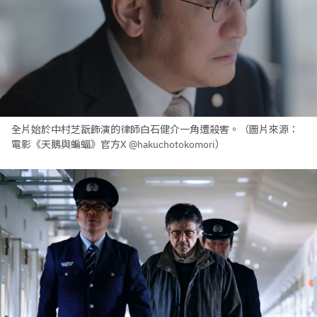
全片始於中村芝翫飾演的律師白石健介一角遭殺害。（圖片來源：
電影《天鵝與蝙蝠》官方X @hakuchotokomori）