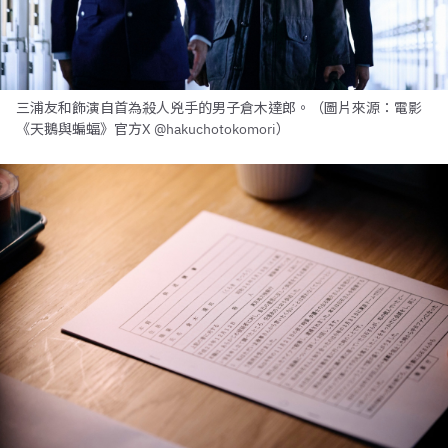
三浦友和飾演自首為殺人兇手的男子倉木達郎。（圖片來源：電影
《天鵝與蝙蝠》官方X @hakuchotokomori）