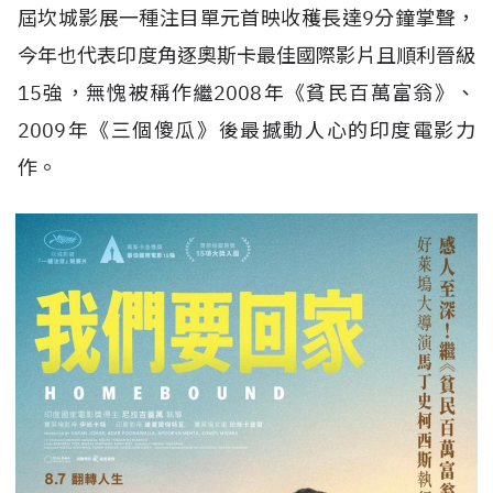
屆坎城影展一種注目單元首映收穫長達9分鐘掌聲，
今年也代表印度角逐奧斯卡最佳國際影片且順利晉級
15強，無愧被稱作繼2008年
《貧民百萬富翁》、
2009年《三個傻瓜》後最撼動人心的印度電影力
作。