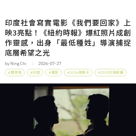
印度社會寫實電影《我們要回家》上
映3亮點！《紐約時報》爆紅照片成創
作靈感，出身「最低種姓」導演捕捉
底層希望之光
by Ning Chi
2026-07-27
寶萊塢
印度
電影
2026奧斯卡
2025坎城影展