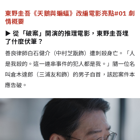
東野圭吾《天鵝與蝙蝠》改編電影亮點#01 劇
情概要
► 從「破案」開演的推理電影，東野圭吾埋
了什麼伏筆？
善良律師白石健介（中村芝翫飾）遭刺殺身亡。「人
是我殺的。這一連串事件的犯人都是我。」隨一位名
叫倉木達郎（三浦友和飾）的男子自首，該起案件本
應告破。