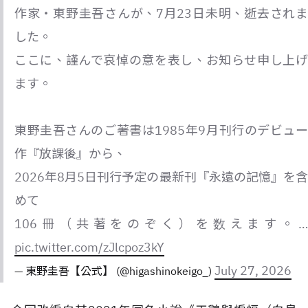
作家・東野圭吾さんが、7月23日未明、逝去されま
した。
ここに、謹んで哀悼の意を表し、お知らせ申し上げ
ます。
東野圭吾さんのご著書は1985年9月刊行のデビュー
作『放課後』から、
2026年8月5日刊行予定の最新刊『永遠の記憶』を含
めて
106冊（共著をのぞく）を数えます。…
pic.twitter.com/zJlcpoz3kY
July 27, 2026
— 東野圭吾【公式】 (@higashinokeigo_)