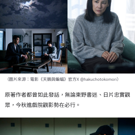
（圖片來源：電影《天鵝與蝙蝠》官方X @hakuchotokomori）
原著作者都曾如此發話，無論東野書迷、日片忠實觀
眾，今秋進戲院觀影勢在必行。