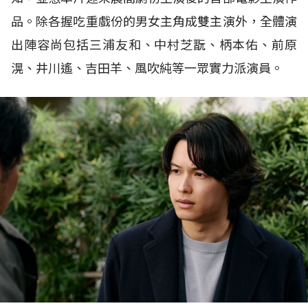
品。除各握吃重戲份的男女主角成雙主演外，全體演
出陣容尚包括三浦友和、中村芝翫、柄本佑、前原
滉、井川遙、吉田羊、風吹純等一眾實力派演員。