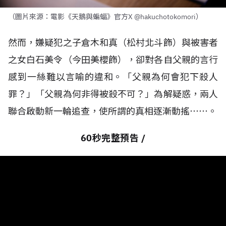
（圖片來源：電影《天鵝與蝙蝠》官方X @hakuchotokomori）
然而，嫌疑犯之子倉木和真（松村北斗飾）與被害者
之女白石美令（今田美櫻飾），卻對各自父親的言行
感到一絲難以言喻的違和。「父親為何會犯下殺人
罪？」「父親為何非得被殺不可？」為解疑惑，兩人
聯合啟動新一輪追查，使所謂的真相逐漸動搖⋯⋯。
60秒完整預告 /