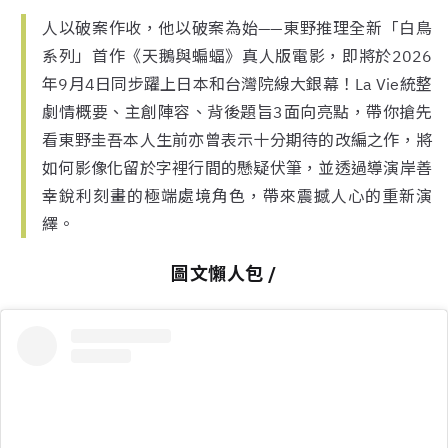
人以破案作收，他以破案為始——東野推理全新「白鳥
系列」首作《天鵝與蝙蝠》真人版電影，即將於2026
年9月4日同步躍上日本和台灣院線大銀幕！La Vie統整
劇情概要、主創陣容、背後題旨3面向亮點，帶你搶先
看東野圭吾本人生前亦曾表示十分期待的改編之作，將
如何影像化留於字裡行間的懸疑伏筆，並透過導演岸善
幸銳利刻畫的極端處境角色，帶來震撼人心的重新演
繹。
圖文懶人包 /