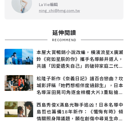
La Vie編輯
ning_chi@hmg.com.tw
延伸閱讀
RECOMMEND
本屋大賞暢銷小說改編，橫濱流星X廣瀨
鈴《宛如星辰的你》攜手名導藤井道人，
共譜「因愛遺失自己」的破碎家庭二代悲
戀
松隆子新作《奈義日記》譜百合戀曲？坎
城影評稱「她們想相伴度過餘生」，日本
名導深田晃司角逐金棕櫚大片3重點搶先
知
西島秀俊X滿島光聯手追凶！日本名導中
島哲也籌備18年新作：《懺悔有時》傾
情關照身障議題，願在創傷中尋覓生命出
口