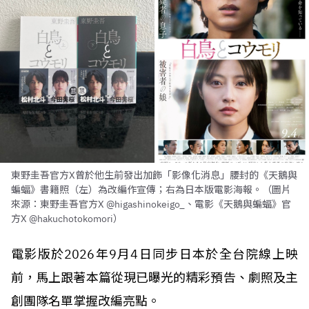
東野圭吾官方X曾於他生前發出加飾「影像化消息」腰封的《天鵝與
蝙蝠》書籍照（左）為改編作宣傳；右為日本版電影海報。（圖片
來源：東野圭吾官方X @higashinokeigo_、電影《天鵝與蝙蝠》官
方X @hakuchotokomori）
電影版於2026年9月4日同步日本於全台院線上映
前，馬上跟著本篇從現已曝光的精彩預告、劇照及主
創團隊名單掌握改編亮點。