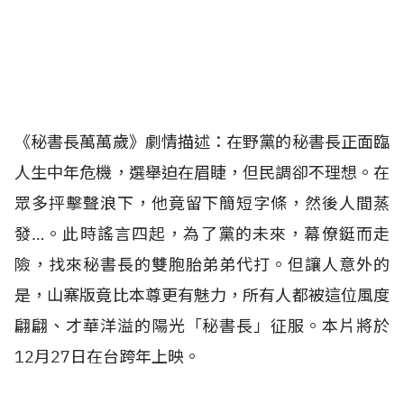
《秘書長萬萬歲》劇情描述：在野黨的秘書長正面臨
人生中年危機，選舉迫在眉睫，但民調卻不理想。在
眾多抨擊聲浪下，他竟留下簡短字條，然後人間蒸
發…。此時謠言四起，為了黨的未來，幕僚鋌而走
險，找來秘書長的雙胞胎弟弟代打。但讓人意外的
是，山寨版竟比本尊更有魅力，所有人都被這位風度
翩翩、才華洋溢的陽光「秘書長」征服。本片將於
12月27日在台跨年上映。