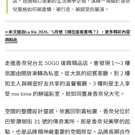
店，透過精心策劃的生活美學空間，演繹一場關於香奈
兒風格如何被建構、被行走、被感受的展演。
➣本文選自La Vie 2026／5月號《現在還看書嗎？》，更多精彩內容
請點此
走進香奈兒台北 SOGO 復興精品店，會發現 1～3 樓
氛圍由開放漸轉為私密，從大氣的迎賓客廳，到 2 樓
如主人與親密好友共享的溫馨餐廳，3 樓則是主人享
受 me time 的靜謐臥室，就如同置身香奈兒大宅。
空間的整體設計靈感，依舊回到嘉柏麗．香奈兒位於
巴黎康朋街 31 號的傳奇寓所，那是香奈兒美學的起
點，也是品牌精神最重要的空間原型。品牌長期合作