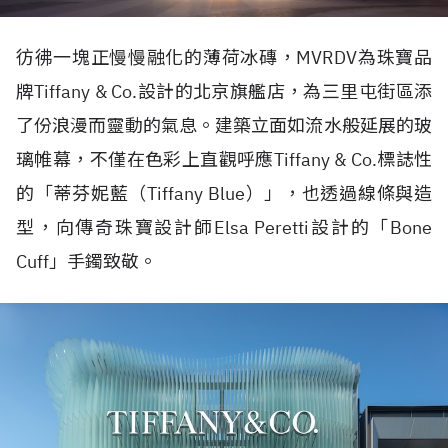
彷彿一塊正慢慢融化的薄荷冰磚，
MVRDV
為珠寶品
牌
Tiffany & Co.
設計的北京旗艦店，為三里屯街區添
了份浪漫而靈動的氣息。建築立面如流水般延展的玻
璃帷幕，不僅在色彩上直觀呼應
Tiffany & Co.
標誌性
的「蒂芬妮藍（
Tiffany Blue
）」，也透過線條與造
型，向傳奇珠寶設計師
Elsa Peretti
設計的「
Bone
Cuff
」手鐲致敬。