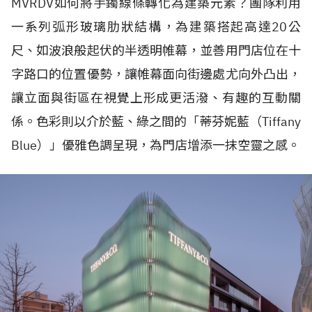
MVRDV
如何將手鐲線條轉化為建築元素？團隊利用
一系列弧形玻璃肋狀結構，為建築搭起高達
20
公
尺、如波浪般起伏的半透明帷幕，並善用門店位在十
字路口的位置優勢，讓帷幕面向街邊處尤向外凸出，
讓立面與街區在視覺上形成更活潑、有趣的互動關
係。色彩則以介於藍、綠之間的「蒂芬妮藍（
Tiffany
Blue
）」優雅色調呈現，為門店增添一抹空靈之感。