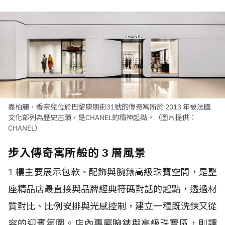
嘉柏麗．香奈兒位於巴黎康朋街31號的傳奇寓所於 2013 年被法國
文化部列為歷史古蹟，是CHANEL的精神起點。（圖片提供：
CHANEL）
步入傳奇寓所般的 3 層風景
1 樓主要展示包款、配飾與腕錶高級珠寶空間，是整
座精品店最直接與品牌經典符碼對話的起點，透過材
質對比、比例安排與光感控制，建立一種既洗鍊又從
容的迎賓氛圍。店內專屬腕錶與高級珠寶區，則讓