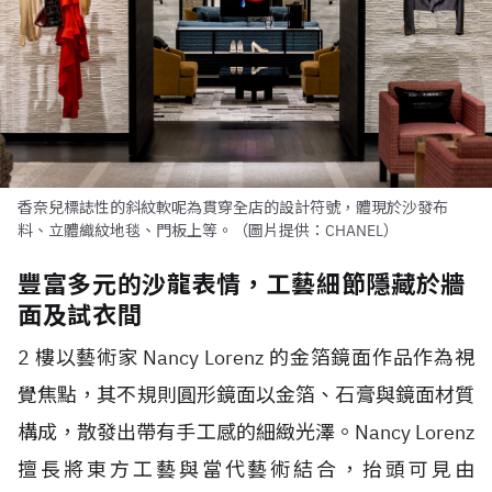
香奈兒標誌性的斜紋軟呢為貫穿全店的設計符號，體現於沙發布
料、立體織紋地毯、門板上等。（圖片提供：CHANEL）
豐富多元的沙龍表情，工藝細節隱藏於牆
面及試衣間
2 樓以藝術家 Nancy Lorenz 的金箔鏡面作品作為視
覺焦點，其不規則圓形鏡面以金箔、石膏與鏡面材質
構成，散發出帶有手工感的細緻光澤。Nancy Lorenz
擅長將東方工藝與當代藝術結合，抬頭可見由