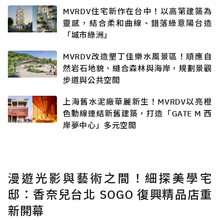
MVRDV住宅新作在台中！以高第建築為
靈感，結合柔和曲線、錯落綠意陽台造
「城市綠洲」
MVRDV改造墾丁佳樂水風景區！順應自
然岩石地貌、縫合森林與海岸，規劃景觀
步道與公共空間
上海舊水泥廠華麗新生！MVRDV以亮橙
色動線連結新舊建築，打造「GATE M 西
岸夢中心」多元空間
漫遊光影與藝術之間！細探美學宅
邸：香奈兒台北 SOGO 復興精品店重
新開幕