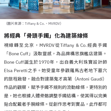
（圖片來源：Tiffany & Co.、MVRDV）
將經典「骨頭手鐲」化為建築線條
視線轉至北京，
MVRDV
從
Tiffany & Co.
經典手鐲
「
Bone Cuff
」汲取靈感，為品牌構思旗艦店建築。
Bone Cuff
誕生於
1970
年，出自義大利珠寶設計師
Elsa Peretti
之手。她受童年參觀羅馬古老地下墓穴
的旅程啟發，融合對建築鬼才高第（
Antoni Gaudí
）
作品的觀察，賦予手鐲不規則的流動線條，更特別的
是，她也根據人體骨骼調整手鐲結構，使其得以完美
貼合配戴者手腕線條。從創作思考到實品，此作都可