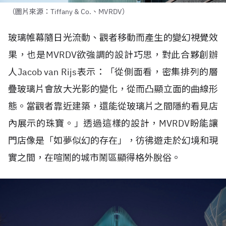
（圖片來源：Tiffany & Co.、MVRDV）
玻璃帷幕隨日光流動、觀者移動而產生的變幻視覺效
果，也是
MVRDV
欲強調的設計巧思，對此合夥創辦
人
Jacob van Rijs
表示：「從側面看，密集排列的層
疊玻璃片會放大光影的變化，從而凸顯立面的曲線形
態。當觀者靠近建築，還能從玻璃片之間隱約看見店
內展示的珠寶。」透過這樣的設計，
MVRDV
盼能讓
門店像是「如夢似幻的存在」，彷彿遊走於幻境和現
實之間，在喧鬧的城市鬧區顯得格外脫俗。