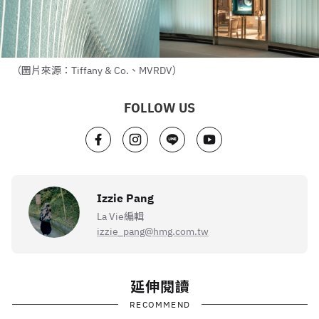
（圖片來源：Tiffany & Co.、MVRDV）
FOLLOW US
Izzie Pang
La Vie編輯
izzie_pang@hmg.com.tw
延伸閱讀
RECOMMEND