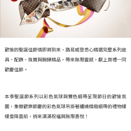
歡愉的聖誕佳節情即將到來，路易威登悉心精選完整系列皮
具、配飾、珠寶與腕錶精品，帶來無限靈感，獻上賀禮一同
歡慶佳節。
本季聖誕節系列以彩色氣球與雙色緞帶呈現節日的歡愉氛
圍，象徵歡樂節慶的彩色氣球吊掛著纏繞精緻緞帶的禮物緩
緩垂降面前，捎來滿滿祝福與無限喜悅！