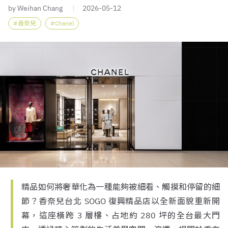
by Weihan Chang
2026-05-12
香奈兒
Chanel
精品如何將奢華化為一種能夠被細看、觸摸和停留的細
節？香奈兒台北 SOGO 復興精品店以全新面貌重新開
幕，這座橫跨 3 層樓、占地約 280 坪的全台最大門