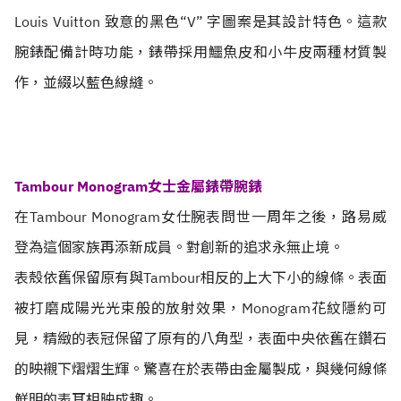
Louis Vuitton 致意的黑色“V” 字圖案是其設計特色。這款
腕錶配備計時功能，錶帶採用鱷魚皮和小牛皮兩種材質製
作，並綴以藍色線縫。
Tambour Monogram女士金屬錶帶腕錶
在Tambour Monogram女仕腕表問世一周年之後，路易威
登為這個家族再添新成員。對創新的追求永無止境。
表殼依舊保留原有與Tambour相反的上大下小的線條。表面
被打磨成陽光光束般的放射效果，Monogram花紋隱約可
見，精緻的表冠保留了原有的八角型，表面中央依舊在鑽石
的映襯下熠熠生輝。驚喜在於表帶由金屬製成，與幾何線條
鮮明的表耳相映成趣。