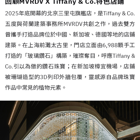
回顧MVRDV X Tiffany & Co.特色店鋪
2025
年底開幕的北京三里屯旗艦店，是
Tiffany & Co.
五度與荷蘭建築事務所
MVRDV
共創之作，過去雙方
曾攜手打造品牌位於中國、新加坡、德國等地的店鋪
建築。在上海前灘太古里，門店立面由
6,988
顆手工
打造的「玻璃鑽石」構築，璀璨奪目，呼應
Tiffany &
Co.
引以為傲的鑽石珠寶；在新加坡樟宜機場，店鋪
被珊瑚造型的
3D
列印外牆包覆，靈感源自品牌珠寶
作品中常見的植物元素。