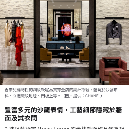
香奈兒標誌性的斜紋軟呢為貫穿全店的設計符號，體現於沙發布
料、立體織紋地毯、門板上等。（圖片提供：CHANEL）
豐富多元的沙龍表情，工藝細節隱藏於牆
面及試衣間