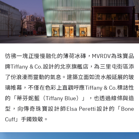
彷彿一塊正慢慢融化的薄荷冰磚，
MVRDV
為珠寶品
牌
Tiffany & Co.
設計的北京旗艦店，為三里屯街區添
了份浪漫而靈動的氣息。建築立面如流水般延展的玻
璃帷幕，不僅在色彩上直觀呼應
Tiffany & Co.
標誌性
的「蒂芬妮藍（
Tiffany Blue
）」，也透過線條與造
型，向傳奇珠寶設計師
Elsa Peretti
設計的「
Bone
Cuff
」手鐲致敬。