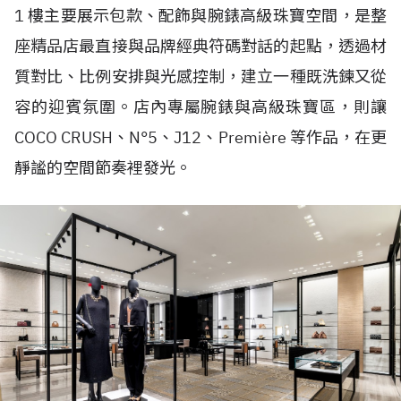
1 樓主要展示包款、配飾與腕錶高級珠寶空間，是整
座精品店最直接與品牌經典符碼對話的起點，透過材
質對比、比例安排與光感控制，建立一種既洗鍊又從
容的迎賓氛圍。店內專屬腕錶與高級珠寶區，則讓
COCO CRUSH、N°5、J12、Première 等作品，在更
靜謐的空間節奏裡發光。