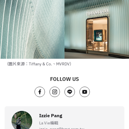
（圖片來源：Tiffany & Co.、MVRDV）
FOLLOW US
Izzie Pang
La Vie編輯