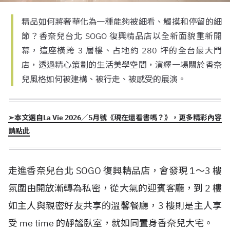
精品如何將奢華化為一種能夠被細看、觸摸和停留的細
節？香奈兒台北 SOGO 復興精品店以全新面貌重新開
幕，這座橫跨 3 層樓、占地約 280 坪的全台最大門
店，透過精心策劃的生活美學空間，演繹一場關於香奈
兒風格如何被建構、被行走、被感受的展演。
➣本文選自La Vie 2026／5月號《現在還看書嗎？》，更多精彩內容
請點此
走進香奈兒台北 SOGO 復興精品店，會發現 1～3 樓
氛圍由開放漸轉為私密，從大氣的迎賓客廳，到 2 樓
如主人與親密好友共享的溫馨餐廳，3 樓則是主人享
受 me time 的靜謐臥室，就如同置身香奈兒大宅。