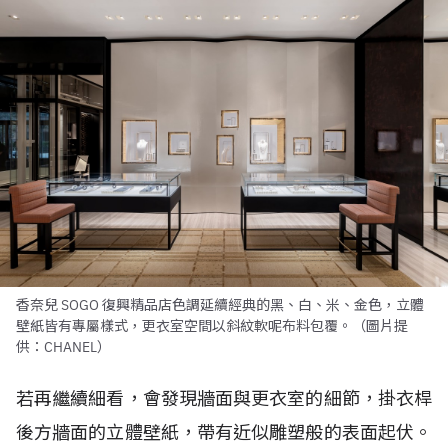
香奈兒 SOGO 復興精品店色調延續經典的黑、白、米、金色，立體
壁紙皆有專屬樣式，更衣室空間以斜紋軟呢布料包覆。（圖片提
供：CHANEL）
若再繼續細看，會發現牆面與更衣室的細節，掛衣桿
後方牆面的立體壁紙，帶有近似雕塑般的表面起伏。