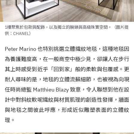
1樓聚焦於包款與配飾，以及獨立的腕錶與高級珠寶空間。（圖片提
供：CHANEL）
Peter Marino 也特別挑選立體織紋地毯，這種地毯因
為養護難度高，在一般商空中極少見，卻讓人在步行
其上時感受到近乎「回到家」般的柔軟與包覆感。更
耐人尋味的是，地毯的立體流蘇細節，也被視為向現
任時尚總監 Matthieu Blazy 致意，令人聯想到他在設
計中對斜紋軟呢織紋與材質肌理的創造性發揮，牆面
與地毯之間彼此呼應，形成近似雕塑表面的立體紋
理。