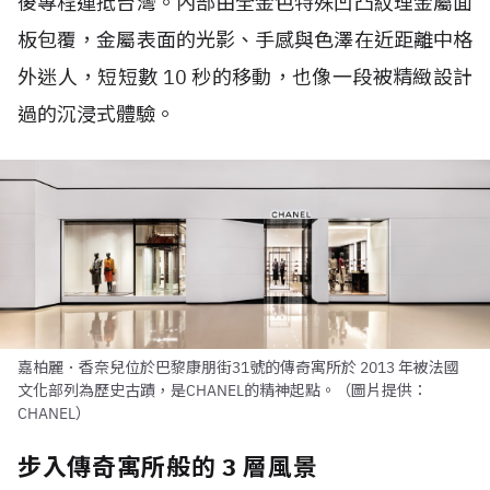
後專程運抵台灣。內部由全金色特殊凹凸紋理金屬面
板包覆，金屬表面的光影、手感與色澤在近距離中格
外迷人，短短數 10 秒的移動，也像一段被精緻設計
過的沉浸式體驗。
嘉柏麗．香奈兒位於巴黎康朋街31號的傳奇寓所於 2013 年被法國
文化部列為歷史古蹟，是CHANEL的精神起點。（圖片提供：
CHANEL）
步入傳奇寓所般的 3 層風景