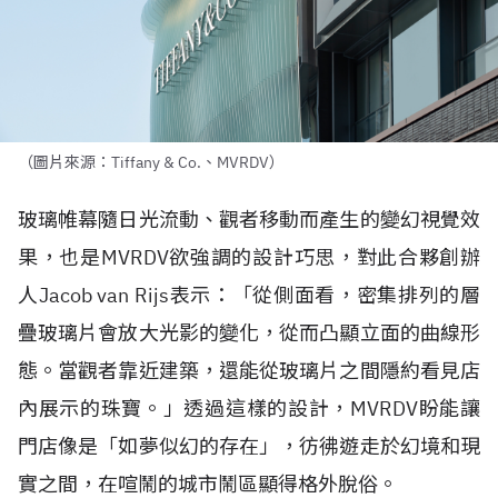
（圖片來源：Tiffany & Co.、MVRDV）
玻璃帷幕隨日光流動、觀者移動而產生的變幻視覺效
果，也是
MVRDV
欲強調的設計巧思，對此合夥創辦
人
Jacob van Rijs
表示：「從側面看，密集排列的層
疊玻璃片會放大光影的變化，從而凸顯立面的曲線形
態。當觀者靠近建築，還能從玻璃片之間隱約看見店
內展示的珠寶。」透過這樣的設計，
MVRDV
盼能讓
門店像是「如夢似幻的存在」，彷彿遊走於幻境和現
實之間，在喧鬧的城市鬧區顯得格外脫俗。