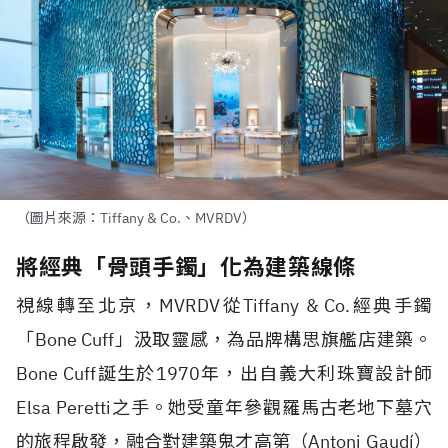
（圖片來源：Tiffany & Co.、MVRDV）
將經典「骨頭手鐲」化為建築線條
視線轉至北京，
MVRDV
從
Tiffany & Co.
經典手鐲
「
Bone Cuff
」汲取靈感，為品牌構思旗艦店建築。
Bone Cuff
誕生於
1970
年，出自義大利珠寶設計師
Elsa Peretti
之手。她受童年參觀羅馬古老地下墓穴
的旅程啟發，融合對建築鬼才高第（
Antoni Gaudí
）