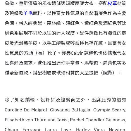
象徵，重新演繹的風衣線條與短版厚呢大衣，搭配
皮革
材質
及頂級軟
羊毛
面料，以極富女性氣息的自然漸層色作為主要
色調，融入經典黑、森林綠、磚紅色、紫紅色及酒紅色等沈
穩色系展現不同於以往的迷人深度。配件選擇具有彈性的麂
皮及光滑羔羊皮，以手工縫製成輕盈極具存在感，且富含女
性氣息的方頭（長）靴子。經典Calvin鍊條包也依據現代女
性喜好及需求，進化推出迷你手拿包、馬鞍包、肩背包等多
種全新包款，搭配樹脂或玳瑁材質的大型提把（腕帶）。
除了知名編輯、設計師及經銷商之外，出席此秀的還有
Caroline De Maigret, Giovanna Battaglia, Olympia Scarry,
Elisabeth von Thurn und Taxis, Rachel Chandler Guinness,
Chiara Ferragni, Laura Love, Harley Viera Newton,