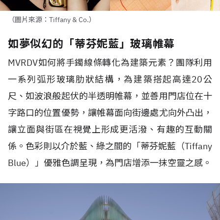
（圖片來源：Tiffany & Co.）
如夢似幻的「蒂芬妮藍」玻璃帷幕
MVRDV
如何將手鐲線條轉化為建築元素？團隊利用
一系列弧形玻璃肋狀結構，為建築搭起高達
20
公
尺、如波浪般起伏的半透明帷幕，並善用門店位在十
字路口的位置優勢，讓帷幕面向街邊處尤向外凸出，
讓立面與街區在視覺上形成更活潑、有趣的互動關
係。色彩則以介於藍、綠之間的「蒂芬妮藍（
Tiffany
Blue
）」優雅色調呈現，為門店增添一抹空靈之感。