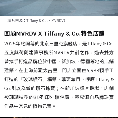
（圖片來源：Tiffany & Co.、MVRDV）
回顧MVRDV X Tiffany & Co.特色店鋪
2025
年底開幕的北京三里屯旗艦店，是
Tiffany & Co.
五度與荷蘭建築事務所
MVRDV
共創之作，過去雙方
曾攜手打造品牌位於中國、新加坡、德國等地的店鋪
建築。在上海前灘太古里，門店立面由
6,988
顆手工
打造的「玻璃鑽石」構築，璀璨奪目，呼應
Tiffany &
Co.
引以為傲的鑽石珠寶；在新加坡樟宜機場，店鋪
被珊瑚造型的
3D
列印外牆包覆，靈感源自品牌珠寶
作品中常見的植物元素。