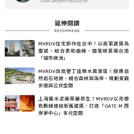
izzie_pang@hmg.com.tw
延伸閱讀
RECOMMEND
MVRDV住宅新作在台中！以高第建築為
靈感，結合柔和曲線、錯落綠意陽台造
「城市綠洲」
MVRDV改造墾丁佳樂水風景區！順應自
然岩石地貌、縫合森林與海岸，規劃景觀
步道與公共空間
上海舊水泥廠華麗新生！MVRDV以亮橙
色動線連結新舊建築，打造「GATE M 西
岸夢中心」多元空間