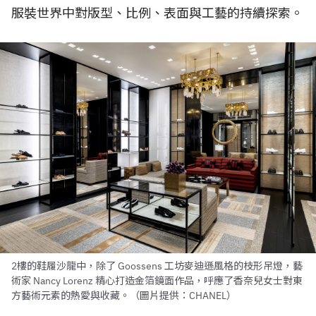
服裝世界中對版型、比例、表面與工藝的持續探索。
2樓的鞋履沙龍中，除了 Goossens 工坊麥迪遜風格的枝形吊燈，藝
術家 Nancy Lorenz 精心打造金箔鏡面作品，呼應了香奈兒女士對東
方藝術元素的熱愛與收藏。（圖片提供：CHANEL）