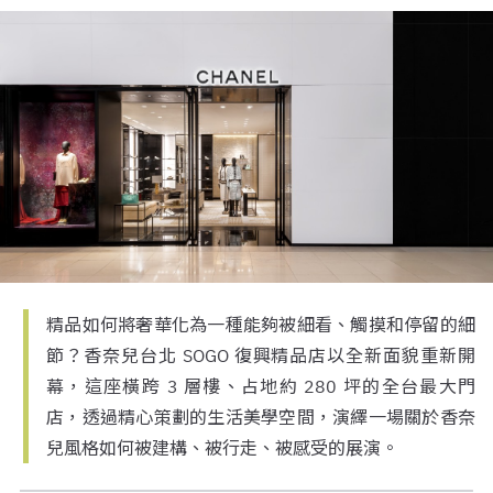
精品如何將奢華化為一種能夠被細看、觸摸和停留的細
節？香奈兒台北 SOGO 復興精品店以全新面貌重新開
幕，這座橫跨 3 層樓、占地約 280 坪的全台最大門
店，透過精心策劃的生活美學空間，演繹一場關於香奈
兒風格如何被建構、被行走、被感受的展演。