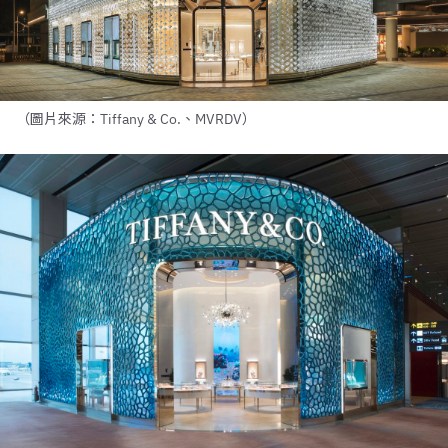
（圖片來源：Tiffany & Co.、MVRDV）