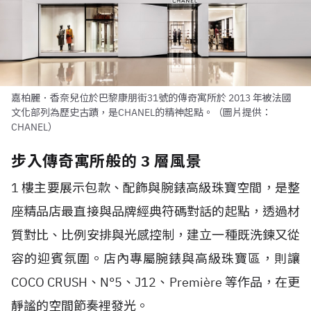
嘉柏麗．香奈兒位於巴黎康朋街31號的傳奇寓所於 2013 年被法國
文化部列為歷史古蹟，是CHANEL的精神起點。（圖片提供：
CHANEL）
步入傳奇寓所般的 3 層風景
1 樓主要展示包款、配飾與腕錶高級珠寶空間，是整
座精品店最直接與品牌經典符碼對話的起點，透過材
質對比、比例安排與光感控制，建立一種既洗鍊又從
容的迎賓氛圍。店內專屬腕錶與高級珠寶區，則讓
COCO CRUSH、N°5、J12、Première 等作品，在更
靜謐的空間節奏裡發光。