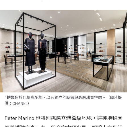
1樓聚焦於包款與配飾，以及獨立的腕錶與高級珠寶空間。（圖片提
供：CHANEL）
Peter Marino 也特別挑選立體織紋地毯，這種地毯因