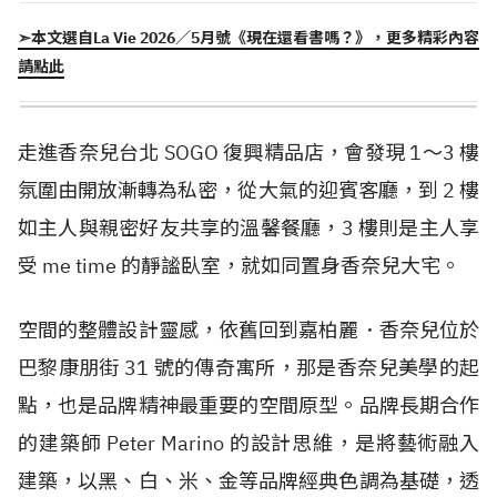
➣本文選自La Vie 2026／5月號《現在還看書嗎？》，更多精彩內容
請點此
走進香奈兒台北 SOGO 復興精品店，會發現 1～3 樓
氛圍由開放漸轉為私密，從大氣的迎賓客廳，到 2 樓
如主人與親密好友共享的溫馨餐廳，3 樓則是主人享
受 me time 的靜謐臥室，就如同置身香奈兒大宅。
空間的整體設計靈感，依舊回到嘉柏麗．香奈兒位於
巴黎康朋街 31 號的傳奇寓所，那是香奈兒美學的起
點，也是品牌精神最重要的空間原型。品牌長期合作
的建築師 Peter Marino 的設計思維，是將藝術融入
建築，以黑、白、米、金等品牌經典色調為基礎，透