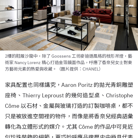
2樓的鞋履沙龍中，除了 Goossens 工坊麥迪遜風格的枝形吊燈，藝
術家 Nancy Lorenz 精心打造金箔鏡面作品，呼應了香奈兒女士對東
方藝術元素的熱愛與收藏。（圖片提供：CHANEL）
家具配置也同樣講究，Aaron Poritz 的拋光青銅雕塑
座椅、Thierry Leproust 的幾何造型桌、Christophe
Côme 以石材、金屬與玻璃打造的訂製咖啡桌，都不
只是被放進空間裡的物件，而像是將香奈兒經典語彙
轉化為立體形式的媒介。尤其 Côme 的作品中可見近
似珍珠裝飾的細節，更巧妙呼應品牌歷史中極具代表