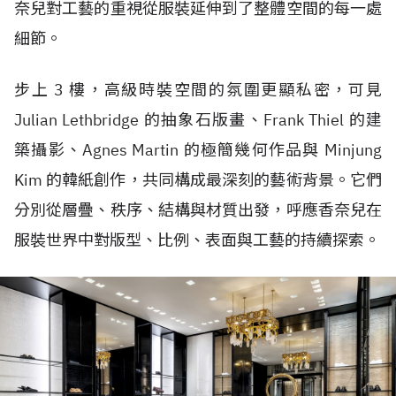
奈兒對工藝的重視從服裝延伸到了整體空間的每一處
細節。
步上 3 樓，高級時裝空間的氛圍更顯私密，可見
Julian Lethbridge 的抽象石版畫、Frank Thiel 的建
築攝影、Agnes Martin 的極簡幾何作品與 Minjung
Kim 的韓紙創作，共同構成最深刻的藝術背景。它們
分別從層疊、秩序、結構與材質出發，呼應香奈兒在
服裝世界中對版型、比例、表面與工藝的持續探索。