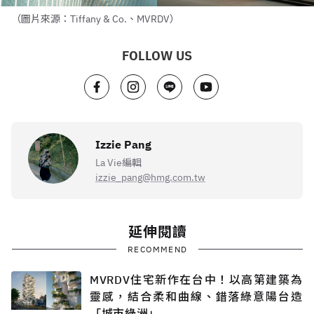
（圖片來源：Tiffany & Co.、MVRDV）
FOLLOW US
Izzie Pang
La Vie編輯
izzie_pang@hmg.com.tw
延伸閱讀
RECOMMEND
MVRDV住宅新作在台中！以高第建築為
靈感，結合柔和曲線、錯落綠意陽台造
「城市綠洲」