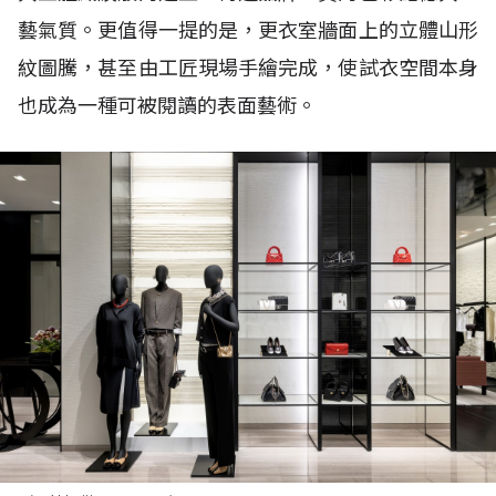
藝氣質。更值得一提的是，更衣室牆面上的立體山形
紋圖騰，甚至由工匠現場手繪完成，使試衣空間本身
也成為一種可被閱讀的表面藝術。