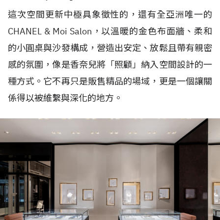
這次空間更新中極具象徵性的，還有全亞洲唯一的
CHANEL & Moi Salon，以溫暖的金色布面牆、柔和
的小圓桌與沙發構成，營造出安定、放鬆且帶有親密
感的氛圍，像是香奈兒將「照顧」納入空間設計的一
種方式。它不再只是販售精品的場域，更是一個讓關
係得以被維繫與深化的地方。