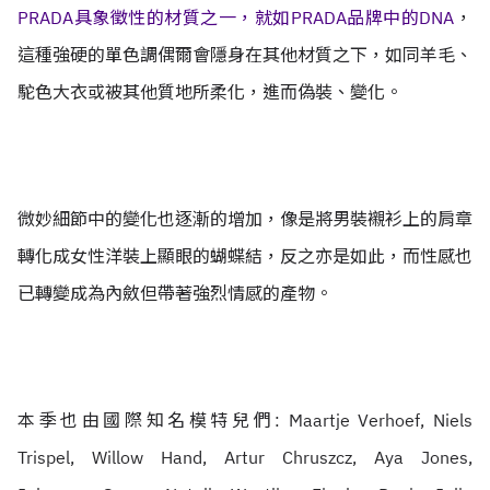
PRADA具象徵性的材質之一，就如PRADA品牌中的DNA
，
這種強硬的單色調偶爾會隱身在其他材質之下，如同羊毛、
駝色大衣或被其他質地所柔化，進而偽裝、變化。
微妙細節中的變化也逐漸的增加，像是將男裝襯衫上的肩章
轉化成女性洋裝上顯眼的蝴蝶結，反之亦是如此，而性感也
已轉變成為內斂但帶著強烈情感的產物。
本季也由國際知名模特兒們: Maartje Verhoef, Niels
Trispel, Willow Hand, Artur Chruszcz, Aya Jones,