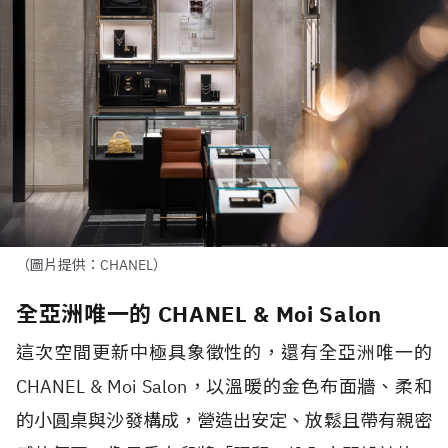
（圖片提供：CHANEL）
全亞洲唯一的 CHANEL & Moi Salon
這次空間更新中極具象徵性的，還有全亞洲唯一的
CHANEL & Moi Salon，以溫暖的金色布面牆、柔和
的小圓桌與沙發構成，營造出安定、放鬆且帶有親密