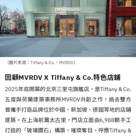
（圖片來源：Tiffany & Co.、MVRDV）
回顧MVRDV X Tiffany & Co.特色店鋪
2025
年底開幕的北京三里屯旗艦店，是
Tiffany & Co.
五度與荷蘭建築事務所
MVRDV
共創之作，過去雙方
曾攜手打造品牌位於中國、新加坡、德國等地的店鋪
建築。在上海前灘太古里，門店立面由
6,988
顆手工
打造的「玻璃鑽石」構築，璀璨奪目，呼應
Tiffany &