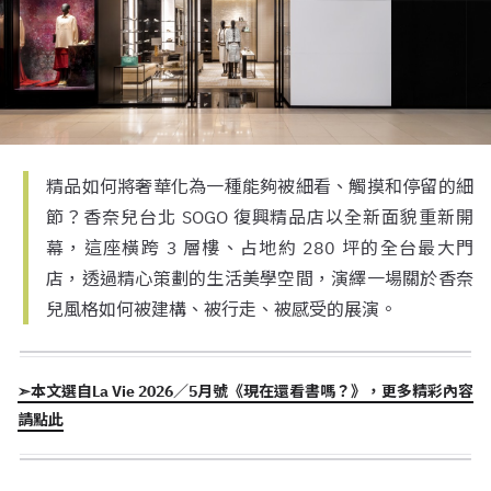
精品如何將奢華化為一種能夠被細看、觸摸和停留的細
節？香奈兒台北 SOGO 復興精品店以全新面貌重新開
幕，這座橫跨 3 層樓、占地約 280 坪的全台最大門
店，透過精心策劃的生活美學空間，演繹一場關於香奈
兒風格如何被建構、被行走、被感受的展演。
➣本文選自La Vie 2026／5月號《現在還看書嗎？》，更多精彩內容
請點此