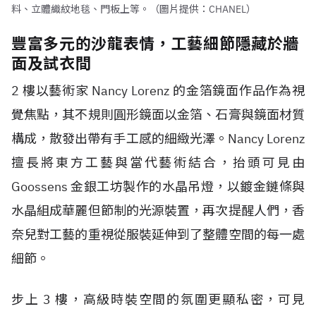
料、立體織紋地毯、門板上等。（圖片提供：CHANEL）
豐富多元的沙龍表情，工藝細節隱藏於牆
面及試衣間
2 樓以藝術家 Nancy Lorenz 的金箔鏡面作品作為視
覺焦點，其不規則圓形鏡面以金箔、石膏與鏡面材質
構成，散發出帶有手工感的細緻光澤。Nancy Lorenz
擅長將東方工藝與當代藝術結合，抬頭可見由
Goossens 金銀工坊製作的水晶吊燈，以鍍金鏈條與
水晶組成華麗但節制的光源裝置，再次提醒人們，香
奈兒對工藝的重視從服裝延伸到了整體空間的每一處
細節。
步上 3 樓，高級時裝空間的氛圍更顯私密，可見