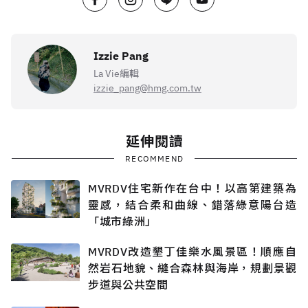
Izzie Pang
La Vie編輯
izzie_pang@hmg.com.tw
延伸閱讀
RECOMMEND
MVRDV住宅新作在台中！以高第建築為
靈感，結合柔和曲線、錯落綠意陽台造
「城市綠洲」
MVRDV改造墾丁佳樂水風景區！順應自
然岩石地貌、縫合森林與海岸，規劃景觀
步道與公共空間