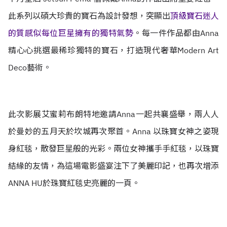
此系列以碩大珍貴的寶石為設計發想，突顯出
頂級寶石迷人
的質感似每位巨星擁有的獨特氣勢
。每一件作品都由Anna
精⼼心挑選最稀珍獨特的寶石，打造現代奢華Modern Art
Deco藝術。
此次影展艾蜜莉布朗特地邀請Anna一起共襄盛舉，兩⼈人
於曼妙的五月天於坎城再次聚首。Anna 以珠寶女神之姿現
身紅毯，散發巨星般的光彩。兩位女神攜⼿手紅毯，以珠寶
結緣的友情，為這場電影盛宴注下了美麗印記，也再次增添
ANNA HU於珠寶紅毯史亮麗的一頁。