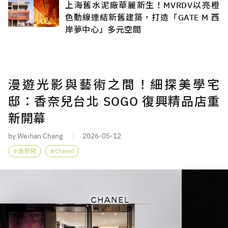
上海舊水泥廠華麗新生！MVRDV以亮橙
色動線連結新舊建築，打造「GATE M 西
岸夢中心」多元空間
漫遊光影與藝術之間！細探美學宅
邸：香奈兒台北 SOGO 復興精品店重
新開幕
by Weihan Chang
2026-05-12
香奈兒
Chanel