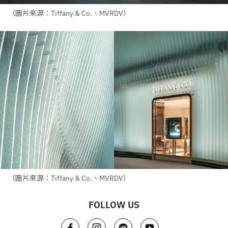
（圖片來源：Tiffany & Co.、MVRDV）
（圖片來源：Tiffany & Co.、MVRDV）
FOLLOW US