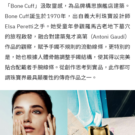
「
Bone Cuff
」汲取靈感，為品牌構思旗艦店建築。
Bone Cuff
誕生於
1970
年，出自義大利珠寶設計師
Elsa Peretti
之手。她受童年參觀羅馬古老地下墓穴
的旅程啟發，融合對建築鬼才高第（
Antoni Gaudí
）
作品的觀察，賦予手鐲不規則的流動線條，更特別的
是，她也根據人體骨骼調整手鐲結構，使其得以完美
貼合配戴者手腕線條。從創作思考到實品，此作都可
謂珠寶界最具顛覆性的傳奇作品之一。