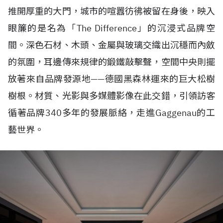
推開厚重的大門，城市的喧囂彷彿被留在身後，映入
眼簾的是名為「The Difference」的沉浸式品牌空
間。深色石材、木頭、金屬與玻璃交織出沉穩而內斂
的氛圍，耳邊傳來規律的鍛鐵敲擊聲，空間中央則擺
放著來自品牌發源地——德國黑森林運來的巨大松樹
樹根。材質、光影與多媒體影像在此交錯，引領訪客
循著品牌340多年的發展脈絡，走進Gaggenau的工
藝世界。