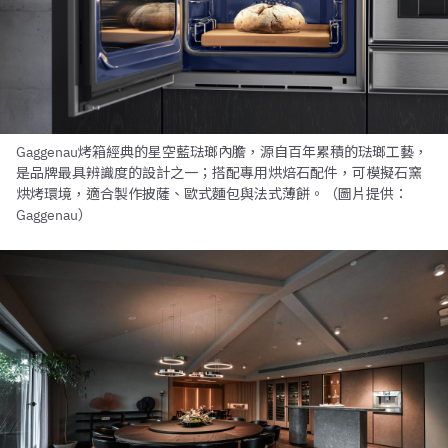
Gaggenau烤箱經典的星空藍琺瑯內膽，源自百年累積的琺瑯工藝，
是品牌最具辨識度的設計之一；搭配專用烘焙石配件，可模擬石窯
烘烤環境，適合製作披薩、歐式麵包與法式薄餅。（圖片提供：
Gaggenau）