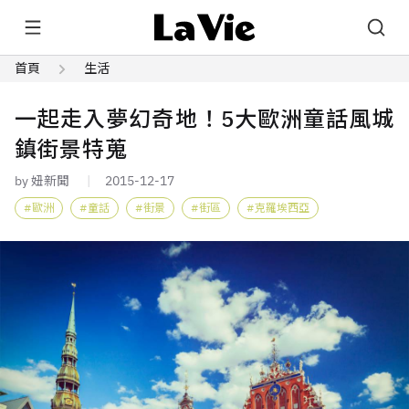
首頁
生活
一起走入夢幻奇地！5大歐洲童話風城
鎮街景特蒐
by 妞新聞
2015-12-17
歐洲
童話
街景
街區
克羅埃西亞