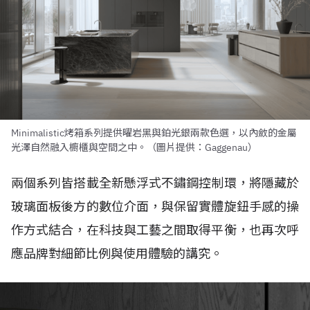
Minimalistic烤箱系列提供曜岩黑與鉑光銀兩款色選，以內斂的金屬
光澤自然融入櫥櫃與空間之中。（圖片提供：Gaggenau）
兩個系列皆搭載全新懸浮式不鏽鋼控制環，將隱藏於
玻璃面板後方的數位介面，與保留實體旋鈕手感的操
作方式結合，在科技與工藝之間取得平衡，也再次呼
應品牌對細節比例與使用體驗的講究。