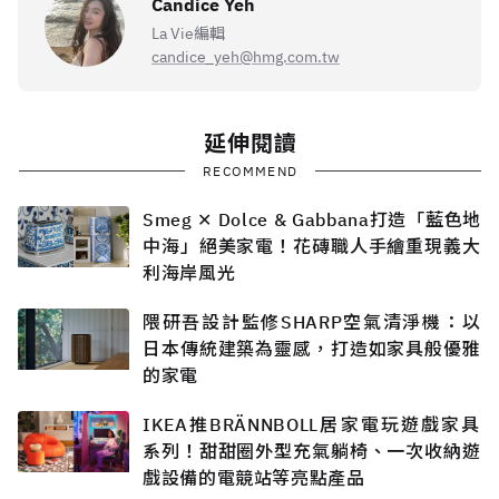
Candice Yeh
La Vie編輯
candice_yeh@hmg.com.tw
延伸閱讀
RECOMMEND
Smeg ✕ Dolce & Gabbana打造「藍色地
中海」絕美家電！花磚職人手繪重現義大
利海岸風光
隈研吾設計監修SHARP空氣清淨機：以
日本傳統建築為靈感，打造如家具般優雅
的家電
IKEA推BRÄNNBOLL居家電玩遊戲家具
系列！甜甜圈外型充氣躺椅、一次收納遊
戲設備的電競站等亮點產品