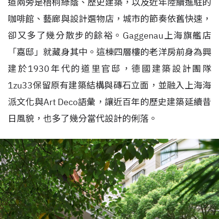
道兩旁是梧桐綠蔭、歷史建築，以及近年陸續進駐的
咖啡館、藝廊與設計選物店，城市的節奏依舊快速，
卻又多了幾分散步的餘裕。Gaggenau上海旗艦店
「嘉邸」就藏身其中。這棟四層樓的老洋房前身為興
建於1930年代的道里官邸，德國建築設計團隊
1zu33保留原有建築結構與磚石立面，並融入上海海
派文化與Art Deco語彙，讓近百年的歷史建築延續昔
日風貌，也多了幾分當代設計的俐落。