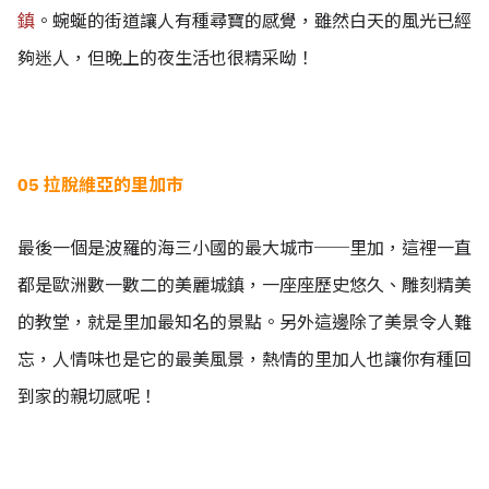
鎮
。蜿蜒的街道讓人有種尋寶的感覺，雖然白天的風光已經
夠迷人，但晚上的夜生活也很精采呦！
05 拉脫維亞的里加市
最後一個是波羅的海三小國的最大城市──里加，這裡一直
都是歐洲數一數二的美麗城鎮，一座座歷史悠久、雕刻精美
的教堂，就是里加最知名的景點。另外這邊除了美景令人難
忘，人情味也是它的最美風景，熱情的里加人也讓你有種回
到家的親切感呢！