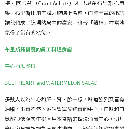
特‧阿卡茲（Grant Achatz）才出現在布里斯托用
餐。布里斯托用五臟六腑賭上名聲，而阿卡茲的來訪
讓他們成了這場賭局中的贏家，也替「雜碎」在當地
贏得了當有的地位。
布里斯托餐廳的員工料理食譜
牛心西瓜沙拉
BEEF HEART and WATERMELON SALAD
多數人以為牛心和肝、腎、胗一樣，味道強烈又富有
油脂。事實不然。滋味豐富又結實的牛心，口味和口
感都很像腹肉牛排。用本食譜的做法油煎牛心，切片
後很容易被誤認為高級牛排肉，不過仔細觀察卻會發