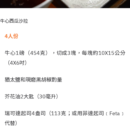
牛心西瓜沙拉
4人份
牛心1磅（454克），切成3塊，每塊約10X15公分
（4X6吋）
猶太鹽和現磨黑胡椒酌量
芥花油2大匙（30毫升）
瑞可達起司4盎司（113克；或用菲達起司﹝Feta﹞
代替）