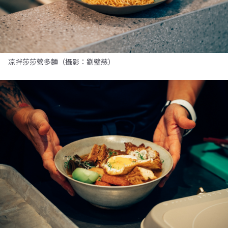
凉拌莎莎營多麵（攝影：劉璧慈）