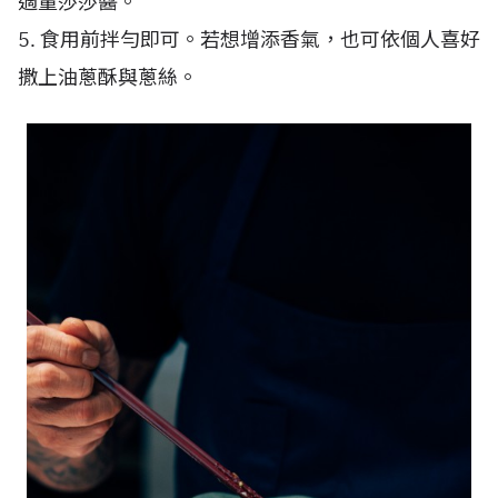
適量莎莎醬。
5. 食用前拌勻即可。若想增添香氣，也可依個人喜好
撒上油蔥酥與蔥絲。