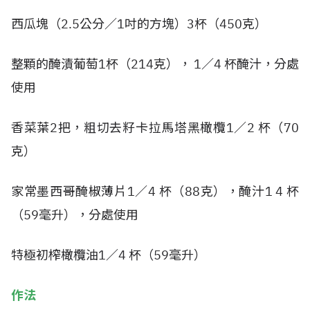
西瓜塊（2.5公分／1吋的方塊）3杯（450克）
整顆的醃漬葡萄1杯（214克）， 1／4 杯醃汁，分處
使用
香菜葉2把，粗切去籽卡拉馬塔黑橄欖1／2 杯（70
克）
家常墨西哥醃椒薄片1／4 杯（88克），醃汁1 4 杯
（59毫升），分處使用
特極初榨橄欖油1／4 杯（59毫升）
作法