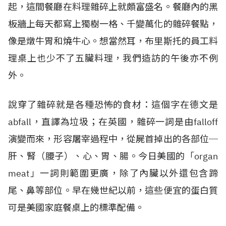
起，這間餐廳在料理雜碎上就頗富盛名。餐廳內的黑
板牆上每天都寫上獨樹一格、千變萬化的雜碎餐點，
像是燉牛胃和燒牛心。想當然耳，布里斯托的員工料
理桌上也少不了五臟料理，我們造訪的午後亦不例
外。
說穿了雜碎就是各種恐怖的食材：這個字在德文是
abfall，直譯為垃圾；在英國，雜碎一詞是由falloff
演變而來，形容屠宰過程中，從屍首掉出的各部位─
肝、腎（腰子）、心、胃、腸。今日美國的「organ
meat」一詞則範圍更廣，除了內臟以外還包含蹄
尾、鼻等部位。早在幾世紀以前，這些便宜的蛋白質
可是美國家庭餐桌上的標準配備。