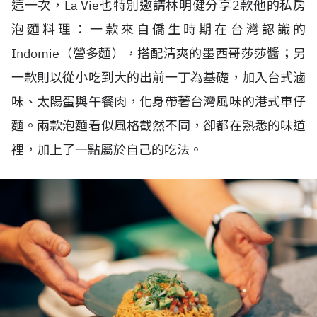
這一次，La Vie也特別邀請林明健分享2款他的私房
泡麵料理：一款來自僑生時期在台灣認識的
Indomie（營多麵），搭配清爽的墨西哥莎莎醬；另
一款則以從小吃到大的出前一丁為基礎，加入台式滷
味、太陽蛋與午餐肉，化身帶著台灣風味的港式車仔
麵。兩款泡麵看似風格截然不同，卻都在熟悉的味道
裡，加上了一點屬於自己的吃法。