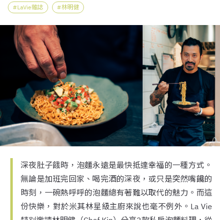
LaVie雜誌
林明健
深夜肚子餓時，泡麵永遠是最快抵達幸福的一種方式。
無論是加班完回家、喝完酒的深夜，或只是突然嘴饞的
時刻，一碗熱呼呼的泡麵總有著難以取代的魅力。而這
份快樂，對於米其林星級主廚來說也毫不例外。La Vie
特别邀請林明健（Chef Kin）分享2款私房泡麵料理，從