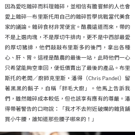
因為愛吃雜碎而料理雜碎，並相信有膽嘗鮮的人也會
愛上雜碎─布里斯托用自己的雜碎哲學挑戰當代美食
家的議論。雜碎食材非常便宜。酪農遠道而來，帶的
不是上選肉塊，不是厚切牛排肉，更不是中西部最愛
的厚切豬排，他們敲敲布里斯多的後門，拿出各種
心、肝、胃。這裡是酪農的最後一站，此時他們一心
只希望能夠空車回，便低價賣出了最後的產品。布里
斯托的老闆／廚師克里斯‧潘得（Chris Pandel）留
著黑黑的鬍子，自稱「胖毛大廚」。他馬上告訴我
們，雖然雜碎成本較低，但也該享有應有的尊嚴。潘
得帶著警告的口吻說：「我才不去附近破爛的雜貨舖
買小牛腰，誰知道那些腰子哪來的！」