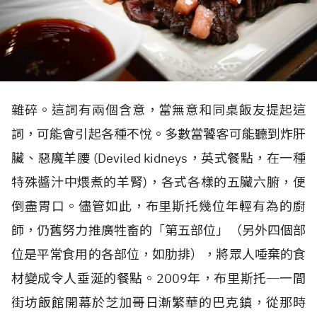
雜碎。這詞有兩個含意，當無意和同桌飯友提起這
詞，可能會引起各種不悅。多數當饕客可能聽到炸肝
臟、惡魔羊腰 (Deviled kidneys，英式餐點，在一種
特殊醬汁中煨煮的羊腎)，各式各樣的五臟六腑，便
倒盡胃口。儘管如此，布里斯托幾位年輕有為的廚
師，仍舊努力推廣牲畜的「第五部位」（另外四個部
位是平常食用的各部位，如肋排），將眾人唾棄的食
材變成令人垂涎的餐點。2009年，布里斯托─一間
街坊飯館開幕於芝加哥日漸繁華的巴克鎮，從那時