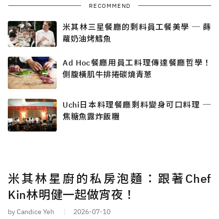
RECOMMEND
米其林三星餐廳的剩料員工餐美學 ─ 蒔
蘿奶油烤鱈魚
Ad Hoc餐廳用員工料理傳達餐廳哲學！
側腹橫肌牛排捲碳燒青蔥
Uchi日本料理餐廳剩料變身可口料理 ─
焦糖魚露炸飯糰
米其林星廚的私房泡麵：跟著Chef
Kin林明健一起做宵夜！
by Candice Yeh
2026-07-10