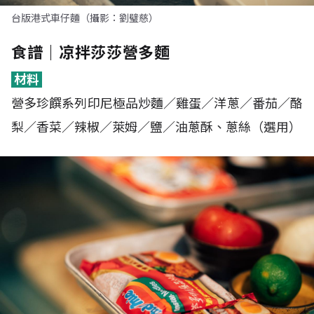
台版港式車仔麵（攝影：劉璧慈）
食譜｜凉拌莎莎營多麵
材料
營多珍饌系列印尼極品炒麵／雞蛋／洋蔥／番茄／酪
梨／香菜／辣椒／萊姆／鹽／油蔥酥、蔥絲（選用）