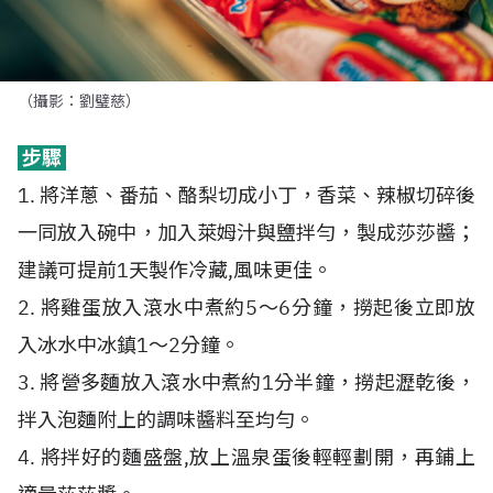
（攝影：劉璧慈）
步驟
1. 將洋蔥、番茄、酪梨切成小丁，香菜、辣椒切碎後
一同放入碗中，加入萊姆汁與鹽拌勻，製成莎莎醬；
建議可提前1天製作冷藏,風味更佳。
2. 將雞蛋放入滾水中煮約5〜6分鐘，撈起後立即放
入冰水中冰鎮1〜2分鐘。
3. 將營多麵放入滾水中煮約1分半鐘，撈起瀝乾後，
拌入泡麵附上的調味醬料至均勻。
4. 將拌好的麵盛盤,放上溫泉蛋後輕輕劃開，再鋪上