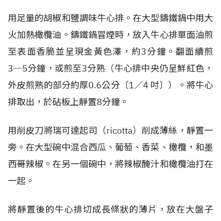
用足量的胡椒和鹽調味牛心排。在大型鑄鐵鍋中用大
火加熱橄欖油。鑄鐵鍋冒煙時，放入牛心排單面油煎
至表面香脆並呈現金黃色澤，約3分鐘。翻面續煎
3─5分鐘，或煎至3分熟（牛心排中央仍呈鮮紅色，
外皮煎熟的部分約厚0.6公分〔1／4 吋〕）。將牛心
排取出，於砧板上靜置8分鐘。
用削皮刀將瑞可達起司（ricotta）削成薄絲，靜置一
旁。在大型碗中混合西瓜、葡萄、香菜、橄欖，和墨
西哥辣椒。在另一個碗中，將辣椒醃汁和橄欖油打在
一起。
將靜置後的牛心排切成長條狀的薄片，放在大盤子