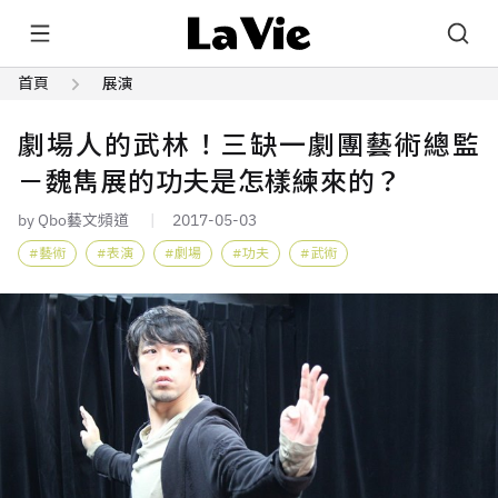
首頁
展演
劇場人的武林！三缺一劇團藝術總監
－魏雋展的功夫是怎樣練來的？
by Qbo藝文頻道
2017-05-03
藝術
表演
劇場
功夫
武術