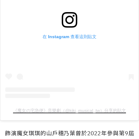
在 Instagram 查看這則貼文
《魔女の宅急便》音樂劇（@kiki_musical_tw）分享的貼文
飾演魔女琪琪的山戶穗乃葉曾於2022年參與第9屆