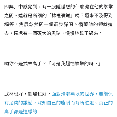
即興」中感覺到，有一股隱隱然的什麼藏在他的拳掌
之間。這就是所謂的「棉裡裹鐵」嗎？
還來不及得到
解答，雋展忽然間一個箭步彈開。循著他的視線追
去，遠處有一個碩大的黑點，慢慢地踅了過來。
啊你不是武林高手？「可是我超怕蟑螂的呀。」
武林也好，劇場也好，
面對浩瀚無垠的世界，要能保
有足夠的謙遜，深知自己的能耐而有所進退。真正的
高手都是這樣的
。