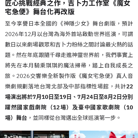
匠心挑戰經典之作，吉卜力工作室《魔女
宅急便》舞台化再改版
至今享譽日本全國的《神隱少女》舞台劇版，預計
2026年12月以台灣為海外首站啟動世界巡演，可謂
數日以來劇場觀眾和吉卜力粉絲之間討論最火熱的話
題。然在年底跟隨千尋走進神靈世界前，我們事實上
將先在本月騎乘琪琪的魔法掃帚，踏上自我成長之
旅。2026交響樂全新製作版《魔女宅急便》真人音
樂劇規劃落地台灣北部及中部指標性場館，共計
22
場演出將於7月10日至19日、7月24日至8月2日分別
躍然國家戲劇院（12場）及臺中國家歌劇院（10
場）舞台
，並同樣從台灣邁出全球巡演第一步。