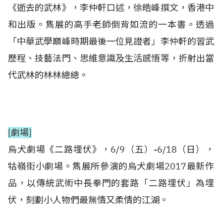
《逝去的武林》，李仲軒口述，徐皓峰撰文，香港中
和出版。雋展的高手老師倒背如流的一本書。透過
「中華武學巔峰時期最後一位見證者」李仲軒的習武
歷程、技藝法門、思維意識及生活感悟等，折射出當
代武林的林林總總。
[劇場]
烏犬劇場《二路埋伏》，6/9（五）-6/18（日），
牯嶺街小劇場。雋展所參演的烏犬劇場2017最新作
品，以傳統武術中長拳門的套路「二路埋伏」為埋
伏，刻劃小人物們最無情又柔情的江湖。