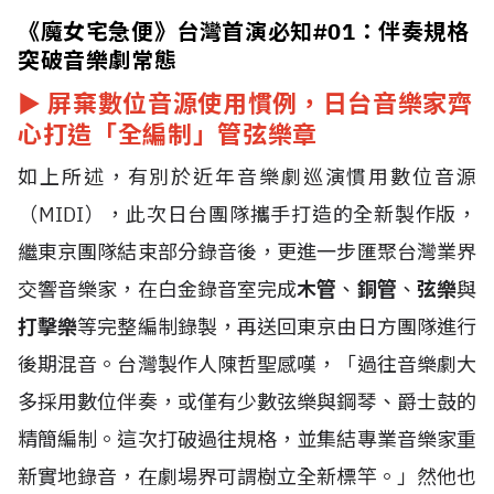
《魔女宅急便》台灣首演必知#01：伴奏規格
突破音樂劇常態
►
屏棄數位音源使用慣例，日台音樂家齊
心打造「全編制」管弦樂章
如上所述，有別於近年音樂劇巡演慣用數位音源
（MIDI），此次日台團隊攜手打造的全新製作版，
繼東京團隊結束部分錄音後，更進一步匯聚台灣業界
交響音樂家，在白金錄音室完成
木管
、
銅管
、
弦樂
與
打擊樂
等完整編制錄製，再送回東京由日方團隊進行
後期混音。台灣製作人陳哲聖感嘆，「過往音樂劇大
多採用數位伴奏，或僅有少數弦樂與鋼琴、爵士鼓的
精簡編制。這次打破過往規格，並集結專業音樂家重
新實地錄音，在劇場界可謂樹立全新標竿。」然他也