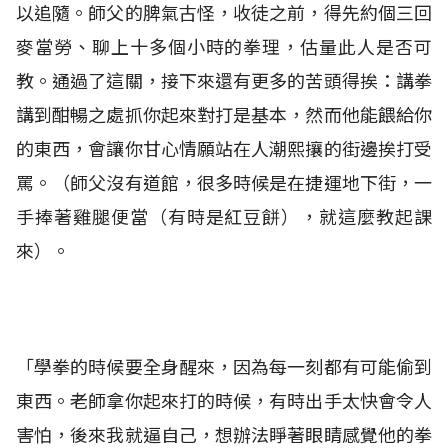
以追隨。師父的脾氣古怪，收徒之前，得先約個三回
麥當勞、聊上十多個小時的拳理，估量此人是否可
教。通過了這關，接下來還有更多的苦頭得挨：講拳
講到酣暢之處抓你起來對打是基本，然而他能餵給你
的東西，會讓你甘心情願站在人潮熙攘的街邊挨打受
罵。（師父沒有道館，很多時候是在捷運地下街，一
手捧著雞腿便當（有時是紅豆餅），就這麼教起課
來）。
「學拳的時候要全身醒來，因為每一刻都有可能偷到
東西。老師拿你起來打的時候，有時出手太快會令人
害怕，後來我就逼自己，想辦法睜著眼睛感覺他的拳