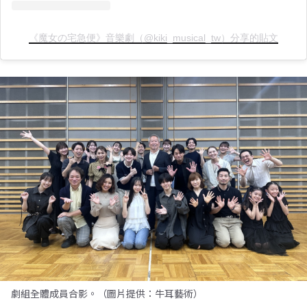
《魔女の宅急便》音樂劇（@kiki_musical_tw）分享的貼文
劇組全體成員合影。（圖片提供：牛耳藝術）