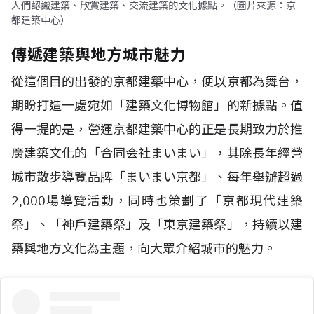
人們認識建築、欣賞建築、交流建築的文化據點。（圖片來源：京
都建築中心）
傳遞建築與地方城市魅力
從這個目的出發的京都建築中心，便以京都為舞台，
期盼打造一處宛如「建築文化博物館」的新據點。值
得一提的是，營運京都建築中心的正是長期致力於推
廣建築文化的「合同会社まいまい」，其除長年經營
城市散步導覽品牌「まいまい京都」、每年舉辦超過
2,000場導覽活動，同時也策劃了「京都現代建築
祭」、「神戶建築祭」及「東京建築祭」，持續以建
築與地方文化為主題，向大眾介紹城市的魅力。