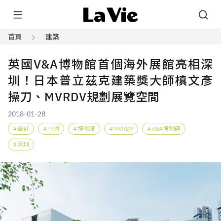
首頁
建築
英國V&A博物館首個海外展館亮相深
圳！日本普立茲克建築獎大師槙文彥
操刀、MVRDV規劃展覽空間
2018-01-28
設計
中國
博物館
MVRDV
V&A博物館
深圳