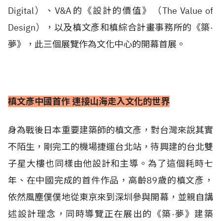
Digital）、V&A的《設計的價值》（The Value of
Design），以及槙文彥和槙綜合計畫事務所的《築·
夢》，此三個展覽作為文化中心的開幕首展。
槙文彥中國首作 連接山海走入文化的世界
身為戰後日本重要建築師的槙文彥，對台灣來說其實
不陌生，剛完工的機場捷運台北站，待興建的台北雙
子星大樓也同樣由他設計和主導。為了這個耗時七
年、在中國完成的首件作品，高齡89歲的槙文彥，
依然風塵僕僕地從東京來到深圳參與開幕，並親自講
述設計理念，同時導覽正在展出的《築·夢》建築