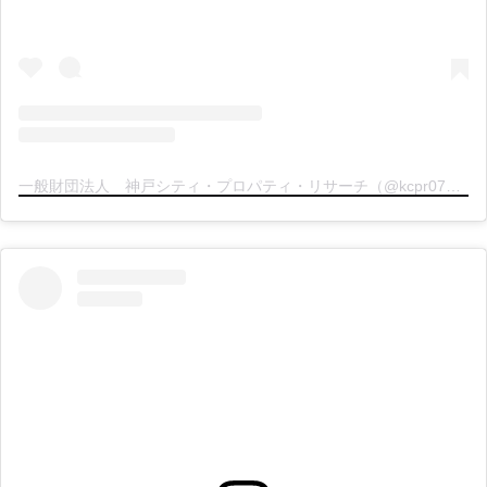
一般財団法人 神戸シティ・プロパティ・リサーチ（@kcpr078）分享的貼文