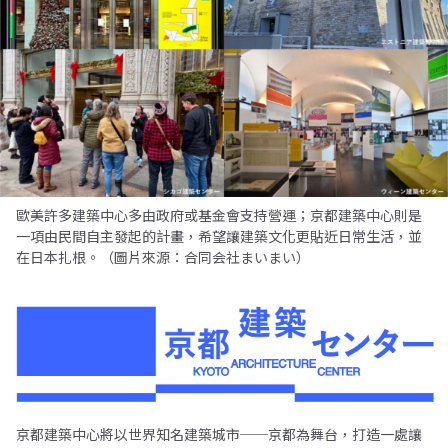
歐美許多建築中心多由政府或基金會支持營運；京都建築中心則是
一項由民間自主發起的計畫，希望讓建築文化更貼近日常生活，並
在日本扎根。（圖片來源：合同会社まいまい）
京都建築中心將以世界知名建築城市──京都為舞台，打造一處讓