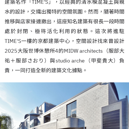
建築名作「TIME'S」，以經典的清水模混凝土與親
水的設計，交織出獨特的空間氛圍。然而，隨著時間
推移與店家接連撤出，這座知名建築有很長一段時間
處於封閉、極待活化利用的狀態。這次將進駐
TIME'S一樓的京都建築中心，空間設計找來曾設計
2025大阪世博休憩所4的MIDW architects（服部大
祐＋服部さおり）與studio arche（甲斐貴大）負
責，一同打造全新的建築文化據點。