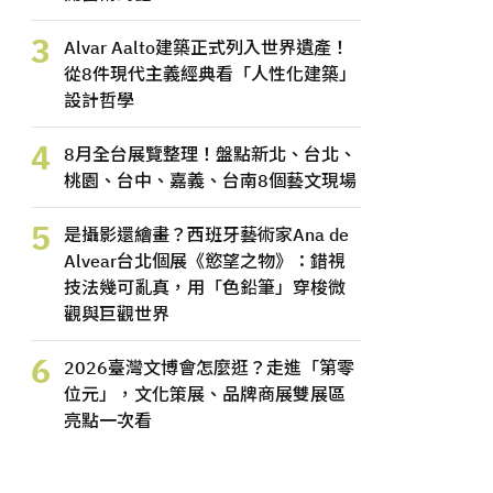
3
Alvar Aalto建築正式列入世界遺產！
從8件現代主義經典看「人性化建築」
設計哲學
4
8月全台展覽整理！盤點新北、台北、
桃園、台中、嘉義、台南8個藝文現場
5
是攝影還繪畫？西班牙藝術家Ana de
Alvear台北個展《慾望之物》：錯視
技法幾可亂真，用「色鉛筆」穿梭微
觀與巨觀世界
6
2026臺灣文博會怎麼逛？走進「第零
位元」，文化策展、品牌商展雙展區
亮點一次看