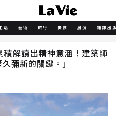
生活
藝術
旅行
美食
展演
雜誌出
的累積解讀出精神意涵！建築師
歷久彌新的關鍵。」