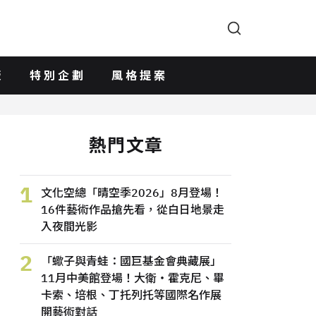
版
特別企劃
風格提案
熱門文章
1
文化空總「晴空季2026」8月登場！
16件藝術作品搶先看，從白日地景走
入夜間光影
2
「蠍子與青蛙：國巨基金會典藏展」
11月中美館登場！大衛・霍克尼、畢
卡索、培根、丁托列托等國際名作展
開藝術對話