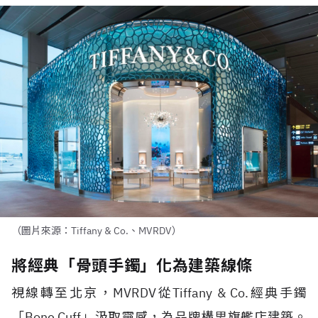
（圖片來源：Tiffany & Co.、MVRDV）
將經典「骨頭手鐲」化為建築線條
視線轉至北京，
MVRDV
從
Tiffany & Co.
經典手鐲
「
Bone Cuff
」汲取靈感，為品牌構思旗艦店建築。