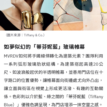
（圖片來源：Tiffany & Co.）
如夢似幻的「蒂芬妮藍」玻璃帷幕
MVRDV
如何將手鐲線條轉化為建築元素？團隊利用
一系列弧形玻璃肋狀結構，為建築搭起高達
20
公
尺、如波浪般起伏的半透明帷幕，並善用門店位在十
字路口的位置優勢，讓帷幕面向街邊處尤向外凸出，
讓立面與街區在視覺上形成更活潑、有趣的互動關
係。色彩則以介於藍、綠之間的「蒂芬妮藍（
Tiffany
Blue
）」優雅色調呈現，為門店增添一抹空靈之感。