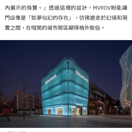
內展示的珠寶。」透過這樣的設計，
MVRDV
盼能讓
門店像是「如夢似幻的存在」，彷彿遊走於幻境和現
實之間，在喧鬧的城市鬧區顯得格外脫俗。