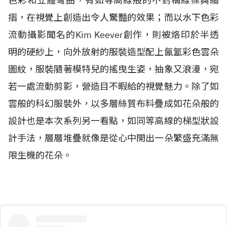
色彩和立體彎曲，有如等高線般的不對稱線條與縐
摺，在視覺上創造出令人驚豔的效果；而以水下色彩
流動攝影聞名的Kim Keever創作，則被烙印於半透
明的硬紗上，向外放射的服裝造型配上氤氳彩色雲朵
圖紋，服裝隨著模特兒的搖曳生姿，抽象又浪漫，宛
若一處流動剪影，營造目不暇給的視覺魅力。除了如
雲般的科幻服裝外，以多層絲質布料疊成如花朵般的
設計也是本次系列另一看點，如同等高線的梯型狀設
計手法，層層堆疊就像是從心中開出一朵繁盛充滿無
限生機的花朵。