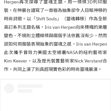
Herpen再次探尋了靈魂主題，用一條條3D列印服
裝，在伸展台譜寫了一首極為抽象卻令人目眩神移的
時尚詩歌。以「Shift Souls」（靈魂轉移）作為全新
高訂系列主題名稱，Iris van Herpen向來標幟的漸層
變色、不規則立體線條與縐摺手法依舊沒有少，然而
該如何用服裝表現抽象的靈魂之感，Iris van Herpen
此次攜手曾效力美國太空總署NASA的紐約藝術家
Kim Keever，以及燈光裝置藝術家Nick Verstand合
作，共同上演了別具超現實色彩的時尚靈魂展演。