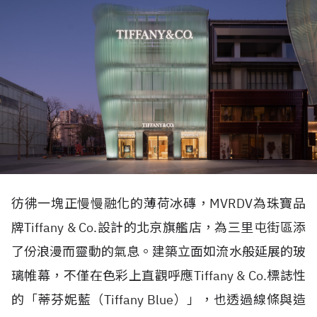
彷彿一塊正慢慢融化的薄荷冰磚，
MVRDV
為珠寶品
牌
Tiffany & Co.
設計的北京旗艦店，為三里屯街區添
了份浪漫而靈動的氣息。建築立面如流水般延展的玻
璃帷幕，不僅在色彩上直觀呼應
Tiffany & Co.
標誌性
的「蒂芬妮藍（
Tiffany Blue
）」，也透過線條與造