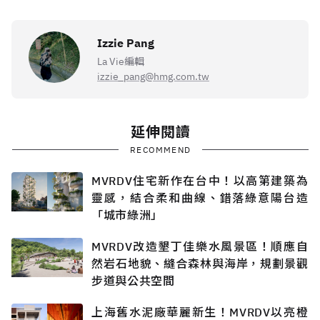
Izzie Pang
La Vie編輯
izzie_pang@hmg.com.tw
延伸閱讀
RECOMMEND
MVRDV住宅新作在台中！以高第建築為
靈感，結合柔和曲線、錯落綠意陽台造
「城市綠洲」
MVRDV改造墾丁佳樂水風景區！順應自
然岩石地貌、縫合森林與海岸，規劃景觀
步道與公共空間
上海舊水泥廠華麗新生！MVRDV以亮橙