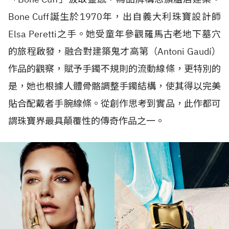
Bone Cuff
誕生於
1970
年，出自義大利珠寶設計師
Elsa Peretti
之手。她受童年參觀羅馬古老地下墓穴
的旅程啟發，融合對建築鬼才高第（
Antoni Gaudí
）
作品的觀察，賦予手鐲不規則的流動線條，更特別的
是，她也根據人體骨骼調整手鐲結構，使其得以完美
貼合配戴者手腕線條。從創作思考到實品，此作都可
謂珠寶界最具顛覆性的傳奇作品之一。