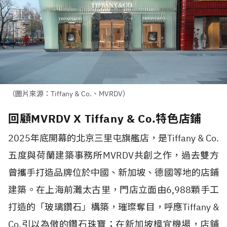
（圖片來源：Tiffany & Co.、MVRDV）
回顧MVRDV X Tiffany & Co.特色店鋪
2025
年底開幕的北京三里屯旗艦店，是
Tiffany & Co.
五度與荷蘭建築事務所
MVRDV
共創之作，過去雙方
曾攜手打造品牌位於中國、新加坡、德國等地的店鋪
建築。在上海前灘太古里，門店立面由
6,988
顆手工
打造的「玻璃鑽石」構築，璀璨奪目，呼應
Tiffany &
Co.
引以為傲的鑽石珠寶；在新加坡樟宜機場，店鋪