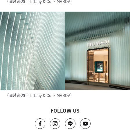
（圖片來源：Tiffany & Co.、MVRDV）
（圖片來源：Tiffany & Co.、MVRDV）
FOLLOW US