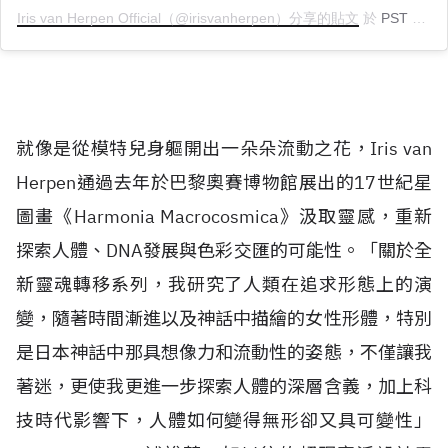
Iris van Herpen Official（@irisvanherpen）分享的貼文
於
PST 2019 年 1月 月 19 日 上午 3:08
就像是從模特兒身軀開出一朵朵流動之花，Iris van
Herpen通過去年於巴黎奧賽博物館展出的17世紀星
圖畫《Harmonia Macrocosmica》汲取靈感，重新
探索人體、DNA發展與色彩交匯的可能性。「關於全
新靈魂轉移系列，我研究了人類在追求形態上的演
變，隨著時間漸進以及神話中描繪的女性形體，特別
是日本神話中那具想像力和流動性的姿態，不僅讓我
著迷，更使我更進一步探索人體的深層含義，加上科
技時代影響下，人體如何變得無形卻又具可變性」