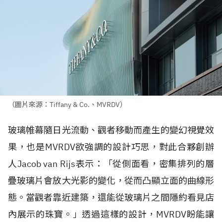
（圖片來源：Tiffany & Co.、MVRDV）
玻璃帷幕隨日光流動、觀者移動而產生的變幻視覺效
果，也是
MVRDV
欲強調的設計巧思，對此合夥創辦
人
Jacob van Rijs
表示：「從側面看，密集排列的層
疊玻璃片會放大光影的變化，從而凸顯立面的曲線形
態。當觀者靠近建築，還能從玻璃片之間隱約看見店
內展示的珠寶。」透過這樣的設計，
MVRDV
盼能讓