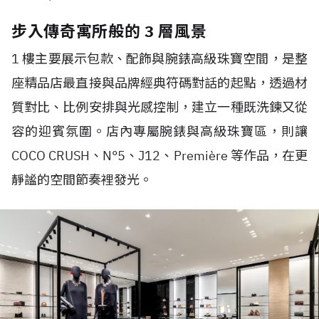
步入傳奇寓所般的 3 層風景
1 樓主要展示包款、配飾與腕錶高級珠寶空間，是整
座精品店最直接與品牌經典符碼對話的起點，透過材
質對比、比例安排與光感控制，建立一種既洗鍊又從
容的迎賓氛圍。店內專屬腕錶與高級珠寶區，則讓
COCO CRUSH、N°5、J12、Première 等作品，在更
靜謐的空間節奏裡發光。