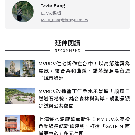
Izzie Pang
La Vie編輯
izzie_pang@hmg.com.tw
延伸閱讀
RECOMMEND
MVRDV住宅新作在台中！以高第建築為
靈感，結合柔和曲線、錯落綠意陽台造
「城市綠洲」
MVRDV改造墾丁佳樂水風景區！順應自
然岩石地貌、縫合森林與海岸，規劃景觀
步道與公共空間
上海舊水泥廠華麗新生！MVRDV以亮橙
色動線連結新舊建築，打造「GATE M 西
岸夢中心」多元空間