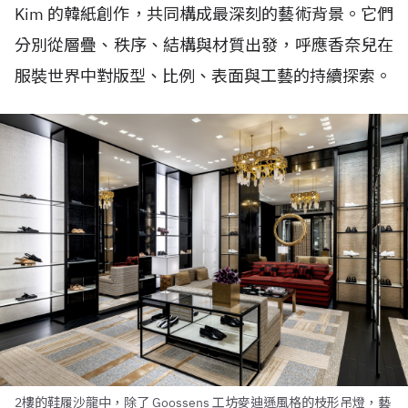
Kim 的韓紙創作，共同構成最深刻的藝術背景。它們
分別從層疊、秩序、結構與材質出發，呼應香奈兒在
服裝世界中對版型、比例、表面與工藝的持續探索。
2樓的鞋履沙龍中，除了 Goossens 工坊麥迪遜風格的枝形吊燈，藝