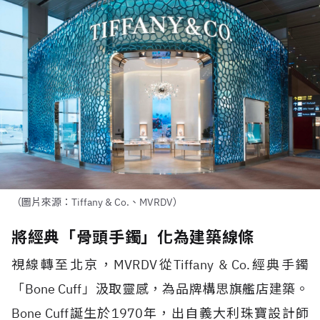
（圖片來源：Tiffany & Co.、MVRDV）
將經典「骨頭手鐲」化為建築線條
視線轉至北京，
MVRDV
從
Tiffany & Co.
經典手鐲
「
Bone Cuff
」汲取靈感，為品牌構思旗艦店建築。
Bone Cuff
誕生於
1970
年，出自義大利珠寶設計師