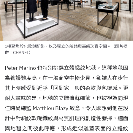
1樓聚焦於包款與配飾，以及獨立的腕錶與高級珠寶空間。（圖片提
供：CHANEL）
Peter Marino 也特別挑選立體織紋地毯，這種地毯因
為養護難度高，在一般商空中極少見，卻讓人在步行
其上時感受到近乎「回到家」般的柔軟與包覆感。更
耐人尋味的是，地毯的立體流蘇細節，也被視為向現
任時尚總監 Matthieu Blazy 致意，令人聯想到他在設
計中對斜紋軟呢織紋與材質肌理的創造性發揮，牆面
與地毯之間彼此呼應，形成近似雕塑表面的立體紋