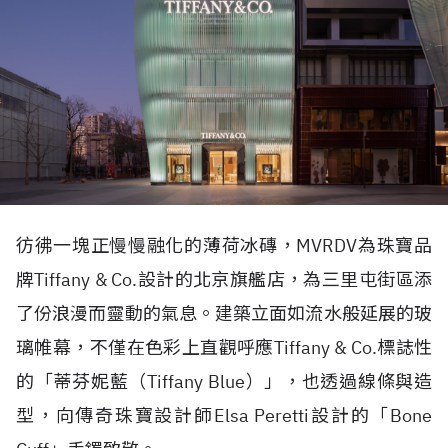
彷彿一塊正慢慢融化的薄荷冰磚，
MVRDV
為珠寶品
牌
Tiffany & Co.
設計的北京旗艦店，為三里屯街區添
了份浪漫而靈動的氣息。建築立面如流水般延展的玻
璃帷幕，不僅在色彩上直觀呼應
Tiffany & Co.
標誌性
的「蒂芬妮藍（
Tiffany Blue
）」，也透過線條與造
型，向傳奇珠寶設計師
Elsa Peretti
設計的「
Bone