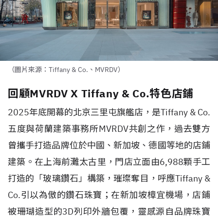
（圖片來源：Tiffany & Co.、MVRDV）
回顧MVRDV X Tiffany & Co.特色店鋪
2025
年底開幕的北京三里屯旗艦店，是
Tiffany & Co.
五度與荷蘭建築事務所
MVRDV
共創之作，過去雙方
曾攜手打造品牌位於中國、新加坡、德國等地的店鋪
建築。在上海前灘太古里，門店立面由
6,988
顆手工
打造的「玻璃鑽石」構築，璀璨奪目，呼應
Tiffany &
Co.
引以為傲的鑽石珠寶；在新加坡樟宜機場，店鋪
被珊瑚造型的
3D
列印外牆包覆，靈感源自品牌珠寶