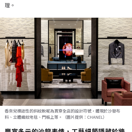
理。
香奈兒標誌性的斜紋軟呢為貫穿全店的設計符號，體現於沙發布
料、立體織紋地毯、門板上等。（圖片提供：CHANEL）
豐富多元的沙龍表情，工藝細節隱藏於牆