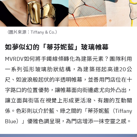
（圖片來源：Tiffany & Co.）
如夢似幻的「蒂芬妮藍」玻璃帷幕
MVRDV
如何將手鐲線條轉化為建築元素？團隊利用
一系列弧形玻璃肋狀結構，為建築搭起高達
20
公
尺、如波浪般起伏的半透明帷幕，並善用門店位在十
字路口的位置優勢，讓帷幕面向街邊處尤向外凸出，
讓立面與街區在視覺上形成更活潑、有趣的互動關
係。色彩則以介於藍、綠之間的「蒂芬妮藍（
Tiffany
Blue
）」優雅色調呈現，為門店增添一抹空靈之感。