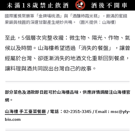
國際獲獎常勝軍「金牌埔桃酒」與「酒釀柿霜米糕」，飽滿的蜜餞
果韻與桂圓的深邃甘甜產生絕妙共鳴。（圖片提供：山海樓）
至此，5個層次完整收攏：微生物、陽光、作物、氣
候以及時間。山海樓希望透過「消失的餐盤」，讓曾
經屬於台灣、卻逐漸消失的地酒文化重新回到餐桌，
讓料理與酒共同說出台灣自己的故事。
部分菜色及酒款即日起可於山海樓品味，供應詳情請關注山海樓官
網。
山海樓 手工臺菜餐廳
/ 電話：02-2351-3345 / Email :
msc@yfy-
bio.com