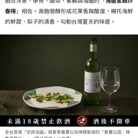
融合洋蔥、荸薺、酪梨、紫蘇與海膽的「
海膽紫蘇炸
春捲
」相佐。黑麴發酵形成花果香與酸度，襯托海鮮
的鮮甜、梨子的清香，勾勒台灣夏天的味道。
全台首發「史詩泡盛」與夏季嘉寶瓜佐檸檬製成的「夏晝瓜田：檸