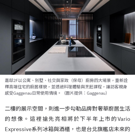
嘉邸2F以公寓、別墅、社交與家政（保母）廚房四大場景，重新詮
釋高端住宅的廚居樣貌，並透過料理體驗與烹飪課程，讓訪客親身
感受Gaggenau日常使用情境。（圖片提供：Gaggenau）
二樓的展示空間，則進一步勾勒品牌對奢華廚居生活
的想像。這裡搶先亮相將於下半年上市的Vario
Expressive系列冰箱與酒櫃，也是台北旗艦店未來的