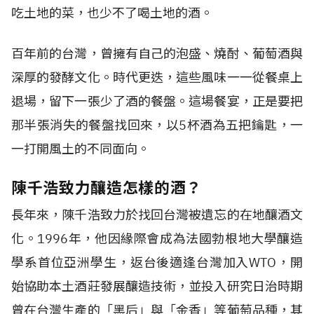
吃土地的菜，也少不了喝土地的酒。
百年前的台灣，曾擁有自己的泡盛、燒酎、葡萄酒與
深厚的發酵文化。時代更迭，這些風味一一從餐桌上
退場，留下一張少了酒的餐盤。這場餐宴，正是要把
那半張消失的餐盤找回來，以5杯酒為五把鑰匙，一
一打開風土的不同面向。
陳千浩致力釀造怎樣的酒？
長年來，陳千浩致力於找回台灣被遺忘的在地釀酒文
化。1996年，他因緣際會成為法國勃根地大學釀造
學系首位亞洲學生，返台後適逢台灣加入WTO，開
始協助本土酒莊發展釀造技術，並投入研究日治時期
曾在台灣生產的「黑后」與「金香」等葡萄品種，其