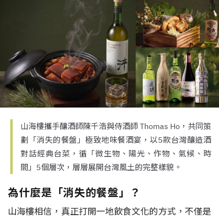
山海樓攜手釀酒師陳千浩與侍酒師 Thomas Ho，共同策
劃「消失的餐盤」極致地味餐酒宴，以5款台灣釀造酒
對話經典台菜，循「微生物、陽光、作物、氣候、時
間」5個層次，層層展開台灣風土的完整樣貌。
為什麼是「消失的餐盤」？
山海樓相信，真正打開一地飲食文化的方式，不僅是