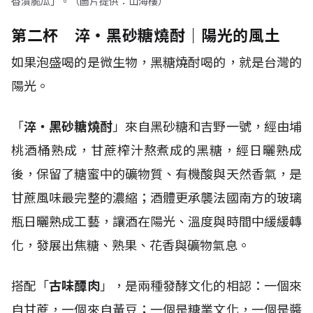
香漬脆瓜」。（圖片提供：山海樓）
第二杯 淬・黑砂糖燒酎｜陽光的風土
如果泡盛喝的是微生物，黑糖燒酎喝的，就是台灣的
陽光。
「
淬・黑砂糖燒酎
」來自黑砂糖和吉野一號，經由埔
桃酒桶熟成，甘蔗榨汁熬煮成的黑糖，經日曬熟成
後，保留了糖蜜中的礦物質、有機酸與天然香氣，是
甘蔗風味最完整的濃縮；酒體更承襲法國南方的玻璃
瓶日曬熟成工藝，讓酒在陽光、溫度與時間中緩緩轉
化，發展出焦糖、熟果、花香與礦物氣息。
搭配「
古味醰肉
」，是兩種發酵文化的相認：一個來
自甘蔗，一個來自黃豆；一個是糖業文化，一個是醬