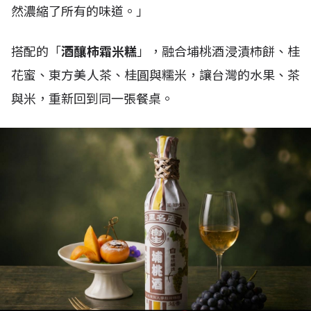
然濃縮了所有的味道。」
搭配的「
酒釀柿霜米糕
」，融合埔桃酒浸漬柿餅、桂
花蜜、東方美人茶、桂圓與糯米，讓台灣的水果、茶
與米，重新回到同一張餐桌。