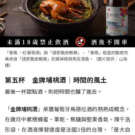
「春風 ・紅葡萄酒」與「達那脆皮鵪鶉」，「春風」輕盈的酸度完
美承接「達那脆皮鵪鶉」的黃檸檬與馬告清香。（圖片提供：山海
樓）
第五杯 金牌埔桃酒｜時間的風土
最後一杯甜點酒，則把時間也釀了進去。
「
金牌埔桃酒
」承襲葡萄牙馬德拉酒的熱熟成概念，
在歲月中累積蜂蜜、果乾、焦糖與堅果香氣。陳千浩
形容，在酒液揮發速度是法國3倍的台灣，「是大自