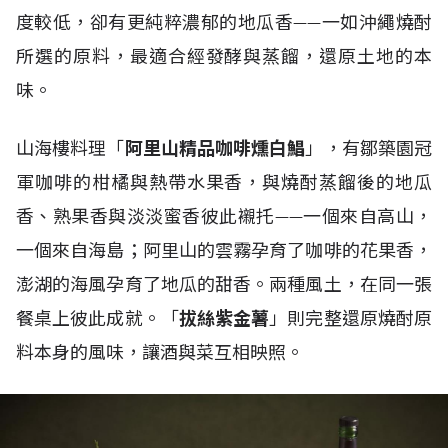
度較低，卻有更純粹濃郁的地瓜香——一如沖繩燒酎
所選的原料，最適合經發酵與蒸餾，還原土地的本
味。
山海樓料理「
阿里山精品咖啡燻白鯧
」，有鄒築園冠
軍咖啡的柑橘與熱帶水果香，與燒酎蒸餾後的地瓜
香、熟果香與淡淡蜜香彼此襯托——一個來自高山，
一個來自海島；阿里山的雲霧孕育了咖啡的花果香，
澎湖的海風孕育了地瓜的甜香。兩種風土，在同一張
餐桌上彼此成就。「
拔絲紫金薯
」則完整還原燒酎原
料本身的風味，讓酒與菜互相映照。