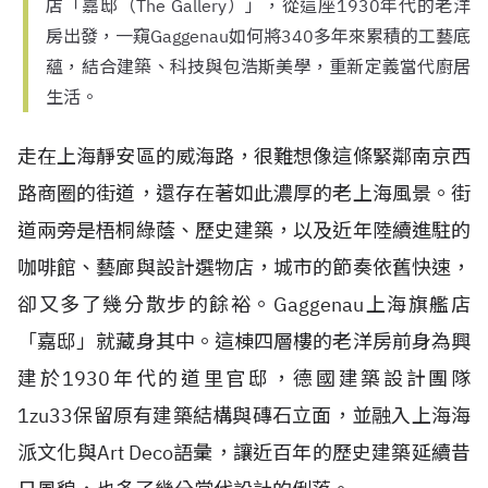
店「嘉邸（The Gallery）」，從這座1930年代的老洋
房出發，一窺Gaggenau如何將340多年來累積的工藝底
蘊，結合建築、科技與包浩斯美學，重新定義當代廚居
生活。
走在上海靜安區的威海路，很難想像這條緊鄰南京西
路商圈的街道，還存在著如此濃厚的老上海風景。街
道兩旁是梧桐綠蔭、歷史建築，以及近年陸續進駐的
咖啡館、藝廊與設計選物店，城市的節奏依舊快速，
卻又多了幾分散步的餘裕。Gaggenau上海旗艦店
「嘉邸」就藏身其中。這棟四層樓的老洋房前身為興
建於1930年代的道里官邸，德國建築設計團隊
1zu33保留原有建築結構與磚石立面，並融入上海海
派文化與Art Deco語彙，讓近百年的歷史建築延續昔