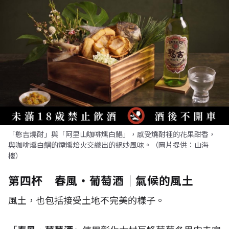
「憨吉燒酎」與「阿里山咖啡燻白鯧」，感受燒酎裡的花果甜香，
與咖啡燻白鯧的煙燻焙火交織出的絕妙風味。（圖片提供：山海
樓）
第四杯 春風・葡萄酒｜氣候的風土
風土，也包括接受土地不完美的樣子。