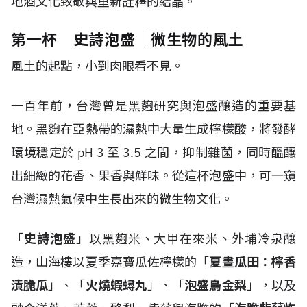
地酒文化致敬與重新詮釋的結晶。
第一杯 史詩泡盛｜微生物的風土
風土的起點，小到肉眼看不見。
一百年前，台灣曾是黑麴研究與泡盛釀造的重要基
地。黑麴在亞熱帶的濕熱中大量生成檸檬酸，將發酵
環境穩定於 pH 3 至 3.5 之間，抑制雜菌，同時醞釀
出細緻的花香、果香與鮮味。從這杯泡盛中，可一窺
台灣濕熱氣候中生長出來的微生物文化。
「
史詩泡盛
」以黑麴米、大甲在來米、外埔冷泉釀
造，山海樓以夏季嘉寶瓜佐檸檬的「
夏晝瓜田：檸香
漬脆瓜
」、「
火燒蝦蟳丸
」、「
泡盛烏金梨
」，以及