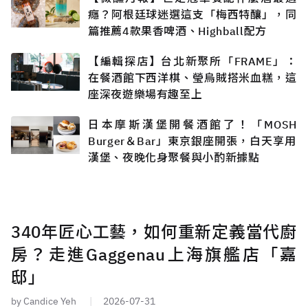
癮？阿根廷球迷選這支「梅西特釀」，同
篇推薦4款果香啤酒、Highball配方
【編輯探店】台北新聚所「FRAME」：
在餐酒館下西洋棋、瑩烏賊搭米血糕，這
座深夜遊樂場有趣至上
日本摩斯漢堡開餐酒館了！「MOSH
Burger＆Bar」東京銀座開張，白天享用
漢堡、夜晚化身聚餐與小酌新據點
340年匠心工藝，如何重新定義當代廚
房？走進Gaggenau上海旗艦店「嘉
邸」
by Candice Yeh
2026-07-31