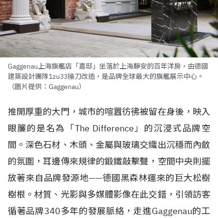
Gaggenau上海旗艦店「嘉邸」坐落於上海靜安的百年洋房，由德國
建築設計團隊1zu33操刀改造，是品牌全球最大的旗艦展示中心。
（圖片提供：Gaggenau）
推開厚重的大門，城市的喧囂彷彿被留在身後，映入
眼簾的是名為「The Difference」的沉浸式品牌空
間。深色石材、木頭、金屬與玻璃交織出沉穩而內斂
的氛圍，耳邊傳來規律的鍛鐵敲擊聲，空間中央則擺
放著來自品牌發源地——德國黑森林運來的巨大松樹
樹根。材質、光影與多媒體影像在此交錯，引領訪客
循著品牌340多年的發展脈絡，走進Gaggenau的工