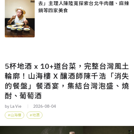
去」主理人陳陸寬探索台北牛肉麵、麻辣
鍋等四家美食
5杯地酒 x 10+道台菜，完整台灣風土
輪廓！山海樓 X 釀酒師陳千浩「消失
的餐盤」餐酒宴，集結台灣泡盛、燒
酎、葡萄酒
by La Vie
2026-08-04
山海樓
地酒