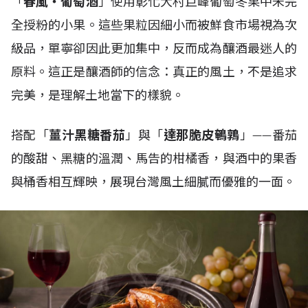
「
春風・葡萄酒
」使用彰化大村巨峰葡萄冬果中未完
全授粉的小果。這些果粒因細小而被鮮食市場視為次
級品，單寧卻因此更加集中，反而成為釀酒最迷人的
原料。這正是釀酒師的信念：真正的風土，不是追求
完美，是理解土地當下的樣貌。
搭配「
薑汁黑糖番茄
」與「
達那脆皮鵪鶉
」——番茄
的酸甜、黑糖的溫潤、馬告的柑橘香，與酒中的果香
與桶香相互輝映，展現台灣風土細膩而優雅的一面。