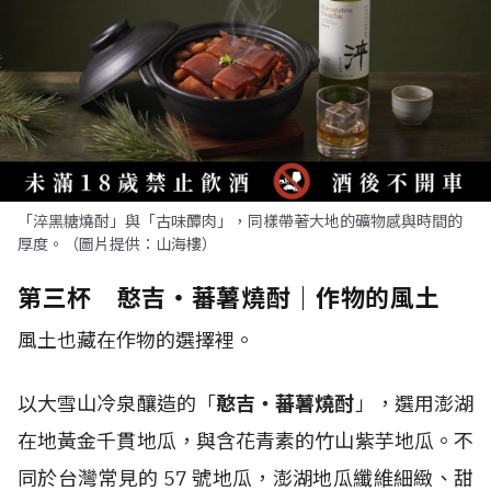
「淬黑糖燒酎」與「古味醰肉」，同樣帶著大地的礦物感與時間的
厚度。（圖片提供：山海樓）
第三杯 憨吉・蕃薯燒酎｜作物的風土
風土也藏在作物的選擇裡。
以大雪山冷泉釀造的「
憨吉・蕃薯燒酎
」，選用澎湖
在地黃金千貫地瓜，與含花青素的竹山紫芋地瓜。不
同於台灣常見的 57 號地瓜，澎湖地瓜纖維細緻、甜