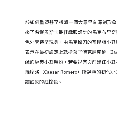
該如何重塑甚至扭轉一個大眾早有深刻形象的角色
來了曾獲奧斯卡最佳戲服設計的馬克布里奇斯（M
色外套造型現身，由馬克操刀的瓦昆版小丑
表示在最初設定上就捨棄了傑克尼克遜（Jack Ni
繹的經典小丑裝扮，若要說有與前幾任小丑
羅摩洛（Caesar Romero）所詮釋的
鏽蝕感的紅棕色。