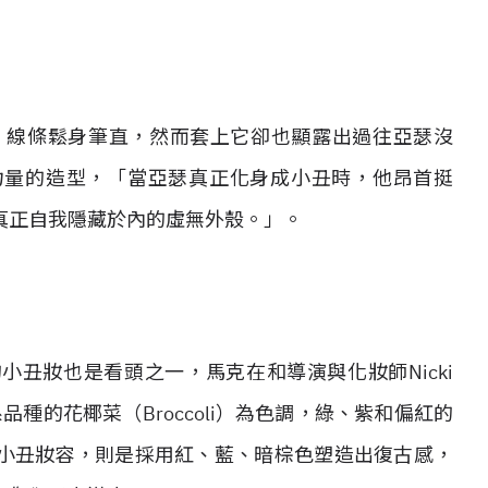
，線條鬆身筆直，然而套上它卻也顯露出過往亞瑟沒
力量的造型，「當亞瑟真正化身成小丑時，他昂首挺
真正自我隱藏於內的虛無外殼。」。
丑妝也是看頭之一，馬克在和導演與化妝師Nicki
系品種的花椰菜（Broccoli）為色調，綠、紫和偏紅的
小丑妝容，則是採用紅、藍、暗棕色塑造出復古感，