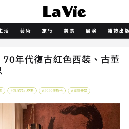
生活
藝術
旅行
美食
展演
雜誌出
70年代復古紅色西裝、古董
思
後
瓦昆菲尼克斯
2020奧斯卡
電影美學