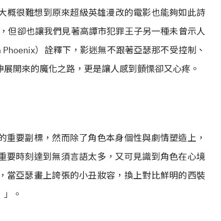
們大概很難想到原來超級英雄漫改的電影也能夠如此詩
中，但卻也讓我們見著高譚市犯罪王子另一種未曾示人
n Phoenix）詮釋下，影迷無不跟著亞瑟那不受控制、
伸展開來的魔化之路，更是讓人感到顫慄卻又心疼。
的重要副標，然而除了角色本身個性與劇情塑造上，
重要時刻達到無須言語太多，又可見識到角色在心境
，當亞瑟畫上誇張的小丑妝容，換上對比鮮明的西裝
！」。