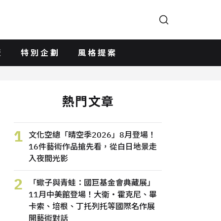
版
特別企劃
風格提案
熱門文章
1
文化空總「晴空季2026」8月登場！
16件藝術作品搶先看，從白日地景走
入夜間光影
2
「蠍子與青蛙：國巨基金會典藏展」
11月中美館登場！大衛・霍克尼、畢
卡索、培根、丁托列托等國際名作展
開藝術對話