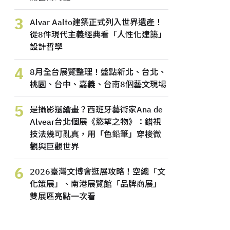
3
Alvar Aalto建築正式列入世界遺產！
從8件現代主義經典看「人性化建築」
設計哲學
4
8月全台展覽整理！盤點新北、台北、
桃園、台中、嘉義、台南8個藝文現場
5
是攝影還繪畫？西班牙藝術家Ana de
Alvear台北個展《慾望之物》：錯視
技法幾可亂真，用「色鉛筆」穿梭微
觀與巨觀世界
6
2026臺灣文博會逛展攻略！空總「文
化策展」、南港展覽館「品牌商展」
雙展區亮點一次看