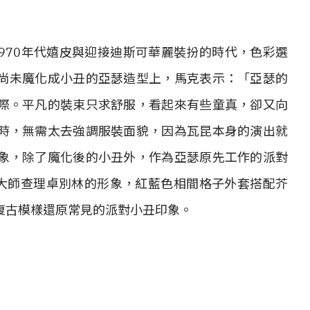
1970年代嬉皮與迎接迪斯可華麗裝扮的時代，色彩選
尚未魔化成小丑的亞瑟造型上，馬克表示：「亞瑟的
際。平凡的裝束只求舒服，看起來有些童真，卻又向
時，無需太去強調服裝面貌，因為瓦昆本身的演出就
象，除了魔化後的小丑外，作為亞瑟原先工作的派對
劇大師查理卓別林的形象，紅藍色相間格子外套搭配芥
復古模樣還原常見的派對小丑印象。