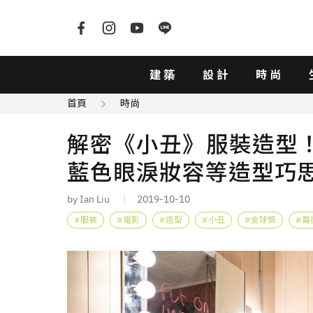
建築
設計
時尚
首頁
時尚
解密《小丑》服裝造型！
藍色眼淚妝容等造型巧
by Ian Liu
2019-10-10
服裝
電影
造型
小丑
金球獎
幕