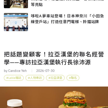
等亮點
哆啦A夢車站登場！日本神奈川「小田急
線登戶站」打造任意門電梯、鈴鐺站牌
把話題變顧客！拉亞漢堡的聯名經營
學——專訪拉亞漢堡執行長徐沛源
by Candice Yeh
2026-07-30
LaVie雜誌
人物專訪
拉亞漢堡
聯名