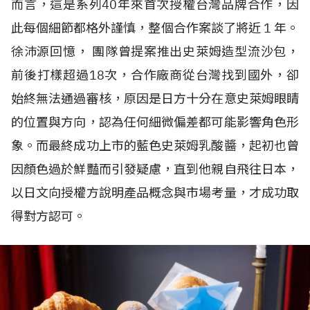
而言，這是系列40年來首次授權台灣品牌合作，因
此每個細節都格外謹慎，整個合作案談了將近 1 年。
徐沛源回憶， 團隊曾提案推出史萊姆造型流沙包，
前後打樣超過18次，合作廠商從台灣找到國外，卻
始終無法通過審核，原因是日方十分在意史萊姆眼睛
的位置與方向，認為任何細微偏差都可能影響角色形
象。而最終成功上市的藍色史萊姆乳酸醬，起初也曾
因顏色過於鮮豔而引發疑慮，直到他親自飛往日本，
以日文向授權方說明產品概念與市場考量，才成功取
得對方認可。