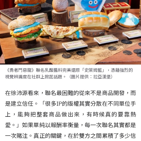
《勇者鬥惡龍》聯名乳酸醬料完美還原「史萊姆藍」，憑藉強烈的
視覺辨識度在社群上掀起話題。（圖片提供：拉亞漢堡）
在徐沛源看來，聯名最困難的從來不是商品開發，而
是建立信任。「很多IP的版權其實分散在不同單位手
上，能夠把整套商品做出來，有時候真的要靠熱
愛。」如果單純以報酬率衡量，每一次聯名其實都是
一次賭注。真正的關鍵，在於雙方之間累積了多少信