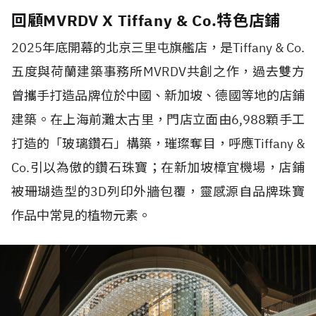
回顧MVRDV X Tiffany & Co.特色店鋪
2025
年底開幕的北京三里屯旗艦店，是
Tiffany & Co.
五度與荷蘭建築事務所
MVRDV
共創之作，過去雙方
曾攜手打造品牌位於中國、新加坡、德國等地的店鋪
建築。在上海前灘太古里，門店立面由
6,988
顆手工
打造的「玻璃鑽石」構築，璀璨奪目，呼應
Tiffany &
Co.
引以為傲的鑽石珠寶；在新加坡樟宜機場，店鋪
被珊瑚造型的
3D
列印外牆包覆，靈感源自品牌珠寶
作品中常見的植物元素。