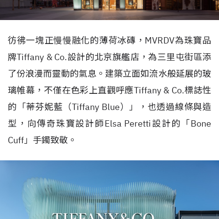
彷彿一塊正慢慢融化的薄荷冰磚，
MVRDV
為珠寶品
牌
Tiffany & Co.
設計的北京旗艦店，為三里屯街區添
了份浪漫而靈動的氣息。建築立面如流水般延展的玻
璃帷幕，不僅在色彩上直觀呼應
Tiffany & Co.
標誌性
的「蒂芬妮藍（
Tiffany Blue
）」，也透過線條與造
型，向傳奇珠寶設計師
Elsa Peretti
設計的「
Bone
Cuff
」手鐲致敬。