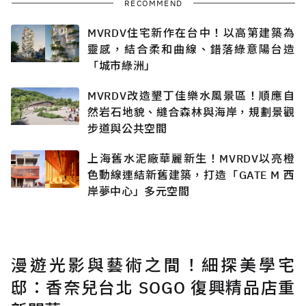
RECOMMEND
MVRDV住宅新作在台中！以高第建築為
靈感，結合柔和曲線、錯落綠意陽台造
「城市綠洲」
MVRDV改造墾丁佳樂水風景區！順應自
然岩石地貌、縫合森林與海岸，規劃景觀
步道與公共空間
上海舊水泥廠華麗新生！MVRDV以亮橙
色動線連結新舊建築，打造「GATE M 西
岸夢中心」多元空間
漫遊光影與藝術之間！細探美學宅
邸：香奈兒台北 SOGO 復興精品店重