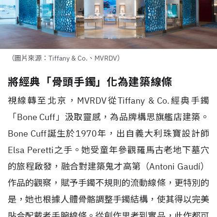
（圖片來源：Tiffany & Co.、MVRDV）
將經典「骨頭手鐲」化為建築線條
視線轉至北京，
MVRDV
從
Tiffany & Co.
經典手鐲
「
Bone Cuff
」汲取靈感，為品牌構思旗艦店建築。
Bone Cuff
誕生於
1970
年，出自義大利珠寶設計師
Elsa Peretti
之手。她受童年參觀羅馬古老地下墓穴
的旅程啟發，融合對建築鬼才高第（
Antoni Gaudí
）
作品的觀察，賦予手鐲不規則的流動線條，更特別的
是，她也根據人體骨骼調整手鐲結構，使其得以完美
貼合配戴者手腕線條。從創作思考到實品，此作都可