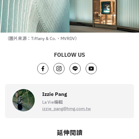
（圖片來源：Tiffany & Co.、MVRDV）
FOLLOW US
Izzie Pang
La Vie編輯
izzie_pang@hmg.com.tw
延伸閱讀