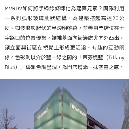
MVRDV
如何將手鐲線條轉化為建築元素？團隊利用
一系列弧形玻璃肋狀結構，為建築搭起高達
20
公
尺、如波浪般起伏的半透明帷幕，並善用門店位在十
字路口的位置優勢，讓帷幕面向街邊處尤向外凸出，
讓立面與街區在視覺上形成更活潑、有趣的互動關
係。色彩則以介於藍、綠之間的「蒂芬妮藍（
Tiffany
Blue
）」優雅色調呈現，為門店增添一抹空靈之感。