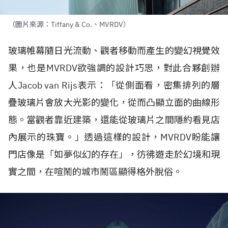
（圖片來源：Tiffany & Co.、MVRDV）
玻璃帷幕隨日光流動、觀者移動而產生的變幻視覺效
果，也是
MVRDV
欲強調的設計巧思，對此合夥創辦
人
Jacob van Rijs
表示：「從側面看，密集排列的層
疊玻璃片會放大光影的變化，從而凸顯立面的曲線形
態。當觀者靠近建築，還能從玻璃片之間隱約看見店
內展示的珠寶。」透過這樣的設計，
MVRDV
盼能讓
門店像是「如夢似幻的存在」，彷彿遊走於幻境和現
實之間，在喧鬧的城市鬧區顯得格外脫俗。