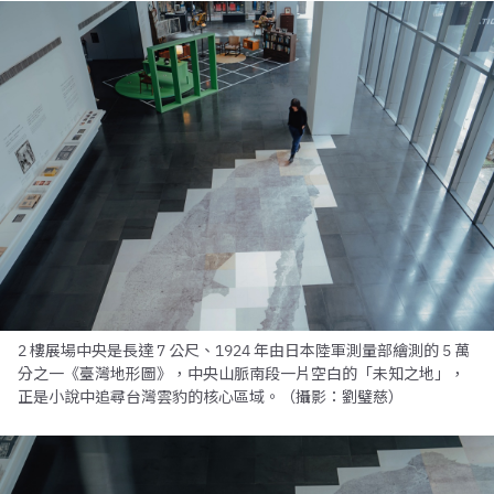
2 樓展場中央是長達 7 公尺、1924 年由日本陸軍測量部繪測的 5 萬
分之一《臺灣地形圖》，中央山脈南段一片空白的「未知之地」，
正是小說中追尋台灣雲豹的核心區域。（攝影：劉璧慈）