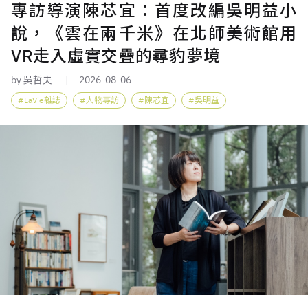
專訪導演陳芯宜：首度改編吳明益小
說，《雲在兩千米》在北師美術館用
VR走入虛實交疊的尋豹夢境
by 吳哲夫
2026-08-06
LaVie雜誌
人物專訪
陳芯宜
吳明益