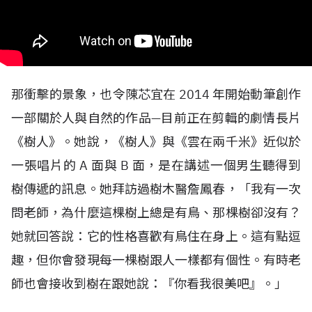
那衝擊的景象，也令陳芯宜在
2014
年開始動筆創作
一部關於人與自然的作品—目前正在剪輯的劇情長片
《樹人》。她說，《樹人》與《雲在兩千米》近似於
一張唱片的
A
面與
B
面，是在講述一個男生聽得到
樹傳遞的訊息。她拜訪過樹木醫詹鳳春，「我有一次
問老師，為什麼這棵樹上總是有鳥、那棵樹卻沒有？
她就回答說：它的性格喜歡有鳥住在身上。這有點逗
趣，但你會發現每一棵樹跟人一樣都有個性。有時老
師也會接收到樹在跟她說：『你看我很美吧』。」