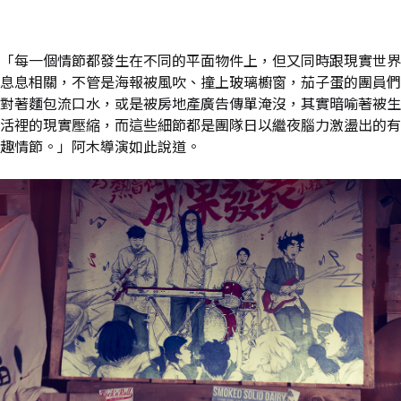
「每一個情節都發生在不同的平面物件上，但又同時跟現實世界
息息相關，不管是海報被風吹、撞上玻璃櫥窗，茄子蛋的團員們
對著麵包流口水，或是被房地產廣告傳單淹沒，其實暗喻著被生
活裡的現實壓縮，而這些細節都是團隊日以繼夜腦力激盪出的有
趣情節。」阿木導演如此說道。