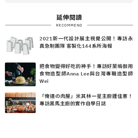
延伸閱讀
RECOMMEND
2021新一代設計展主視覺公開！專訪永
真急制團隊 客製化144系所海報
把食物變得好吃的神手！專訪好萊塢御用
食物造型師Anna Lee與台灣專職造型師
Wei
「俺達の肉屋」米其林一星主廚鍾佳憲！
專訪黑馬主廚的實作自學日誌