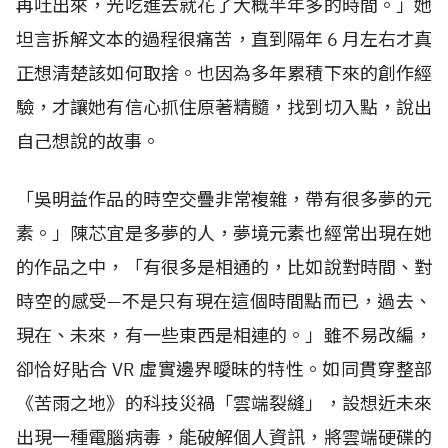
再吐出來，光吃進去就花了大概半年多的時間。」她
坦言拆解文本的過程很痛苦，直到隔年
6
月左右才真
正想清楚該如何取捨。也因為多年累積下來的創作經
驗，才讓她有信心抓住原著精髓，找到切入點，說出
自己想說的故事。
「吳明益作品的時空交疊非常複雜，帶有很多夢的元
素。」陳芯宜是多夢的人，夢境元素也經常出現在她
的作品之中，「有很多是相通的，比如說對時間、對
時空的感受—不是只有現在這個時間點而已，過去、
現在、未來，有一些東西是相連的。」雖不易改編，
卻恰好貼合
VR
虛實邊界曖昧的特性。如同貫穿整部
《苦雨之地》的科技災禍「雲端裂縫」，設想近未來
出現一種電腦病毒，能破解個人資訊，將雲端硬碟的