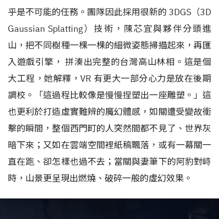
乎是不可能的任務。團隊因此採用很新的
3DGS
（
3D
Gaussian Splatting
）技術，陳芯宜與夥伴分頭進
山，把不同樹種一棵一棵的細微姿態掃描起來，再匯
入遊戲引擎， 拼湊出完整的台灣高山林相。這是個
大工程，她解釋，
VR
有更大一部分心力是放在後期
調校。「這過程比較像是慢慢捏塑出一座雕塑。」這
也更利於打造虛實難辨的魔幻體感，如關遭受變故衝
擊的瞬間，整個西門町的人突然間都不見了、世界灰
暗下來；又如在雲端空間裡紙稿飄落，或有一幕關一
直在跑、卻怎樣也過不去；當關與妻筆下的阿豹對峙
時，山景更呈現出燃燒、破碎一般的虛幻效果。