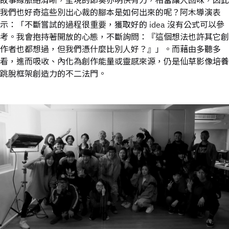
故事線脈絡清晰，呈現的節奏亦明快有力，相當讓人回味，因此
我們也好奇這些別出心裁的腳本是如何出來的呢？阿木導演表
示：「不斷嘗試的過程很重要，獲取好的 idea 沒有公式可以參
考。我會抱持著開放的心態，不斷詢問：『這個想法也許其它創
作者也都想過，但我們憑什麼比別人好？』」。而藉由多聽多
看，進而吸收、內化為創作能量或靈感來源，仍是仙草影像培養
跳脫框架創造力的不二法門。