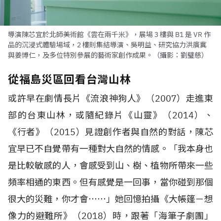
導演陳芯宜於北師美術館《雲在兩千米》，展場 3 樓與 B1 是 VR 作
品的沉浸式體驗場域，2 樓則集結導演、吳明益、研究協力洪廣冀
與姜博仁，及多位特別參展的藝術家創作成果。（攝影：劉璧慈）
從福島災區回看台灣山林
或許早在劇情長片《流浪神狗人》（
2007
）走進東
部的台東山林，或隨紀錄片《山靈》（
2014
）、
《行者》（
2015
）見證創作者與自然的對話，陳芯
宜早已不自覺帶有一種對大自然的情感。「我本身也
是比較敏感的人，會感受到山、樹、植物所帶來一些
頻率相通的東西。但有感覺是一回事，當你碰到那個
很大的災難，你才會⋯⋯」她回憶拍攝《大帳篷－想
像力的避難所》（
2018
）時，跟著「海筆子劇團」