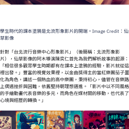
學生時代的課本塗鴉是北流形象影片的開端。Image Credit：仙
草影像
針對「台北流行音樂中心形象影片」（後簡稱：北流形象影
片），仙草影像的阿木導演陳奕仁首先為我們解析故事的起源：
「相信很多觀眾學生時期都有在課本上塗鴉的經驗，影片就從這
裡出發。」豐富的視覺效果裡，以金曲獎得主的當紅樂團茄子蛋
化為角色，講述一個熱血的高中樂團，秉持初心，儘管在音樂路
上偶遇挫折與困難，依舊堅持朝理想邁進。「影片中以不同風格
的手繪動畫代表音樂的多元，而角色在媒材間的移動，也代表了
心境與經歷的轉換。」