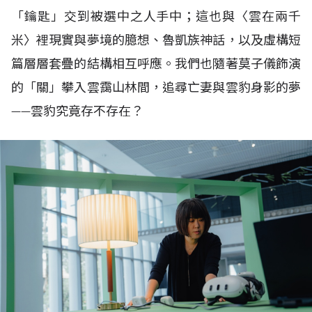
「鑰匙」交到被選中之人手中；這也與〈雲在兩千
米〉裡現實與夢境的臆想、魯凱族神話，以及虛構短
篇層層套疊的結構相互呼應。我們也隨著莫子儀飾演
的「關」攀入雲靄山林間，追尋亡妻與雲豹身影的夢
——雲豹究竟存不存在？