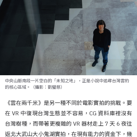
中央山脈南段一片空白的「未知之地」，正是小說中追尋台灣雲豹
的核心區域。（攝影：劉璧慈）
《雲在兩千米》是另一種不同於電影實拍的挑戰。要
在
VR
中復現台灣生態並不容易，
CG
資料庫裡沒有
台灣樹種，而帶著更複雜的
VR
器材走上
7
天
6
夜往
返北大武山大小鬼湖實拍，在現有能力的資金下，幾