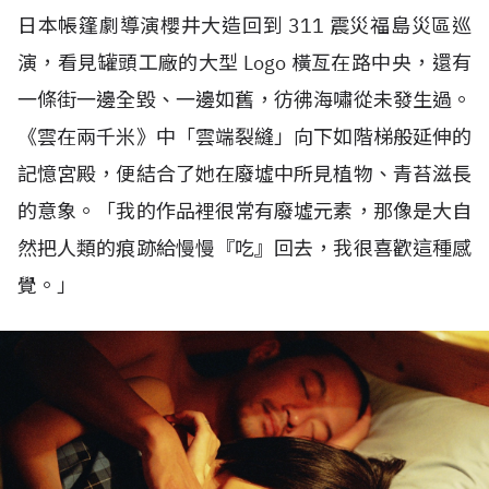
日本帳篷劇導演櫻井大造回到
311
震災福島災區巡
演，看見罐頭工廠的大型
Logo
橫亙在路中央，還有
一條街一邊全毀、一邊如舊，彷彿海嘯從未發生過。
《雲在兩千米》中「雲端裂縫」向下如階梯般延伸的
記憶宮殿，便結合了她在廢墟中所見植物、青苔滋長
的意象。「我的作品裡很常有廢墟元素，那像是大自
然把人類的痕跡給慢慢『吃』回去，我很喜歡這種感
覺。」