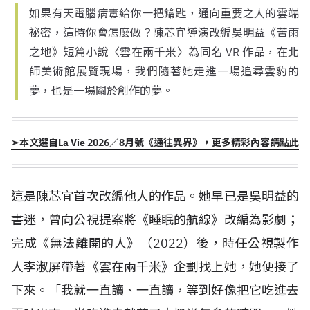
如果有天電腦病毒給你一把鑰匙，通向重要之人的雲端
祕密，這時你會怎麼做？陳芯宜導演改編吳明益《苦雨
之地》短篇小說〈雲在兩千米〉為同名 VR 作品，在北
師美術館展覽現場，我們隨著她走進一場追尋雲豹的
夢，也是一場關於創作的夢。
➣本文選自La Vie 2026／8月號《通往異界》，更多精彩內容請點此
這是陳芯宜首次改編他人的作品。她早已是吳明益的
書迷，曾向公視提案將《睡眠的航線》改編為影劇；
完成《無法離開的人》（
2022
）後，時任公視製作
人李淑屏帶著《雲在兩千米》企劃找上她，她便接了
下來。「我就一直讀、一直讀，等到好像把它吃進去