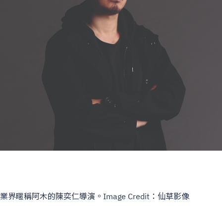
業界暱稱阿木的陳奕仁導演。Image Credit：仙草影像