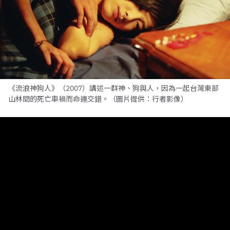
《流浪神狗人》（2007）講述一群神、狗與人，因為一起台灣東部
山林間的死亡車禍而命運交錯。（圖片提供：行者影像）