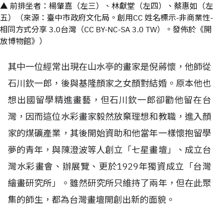
▲ 前排坐者：楊肇嘉（左三）、林獻堂（左四）、蔡惠如（左
五）（來源：臺中市政府文化局。創用CC 姓名標示-非商業性-
相同方式分享 3.0台灣（CC BY-NC-SA 3.0 TW）。發佈於《開
放博物館》）
其中一位經常出現在山水亭的畫家是倪蔣懷，他師從
石川欽一郎，後與基隆顏家之女顏對結婚。原本他也
想出國留學精進畫藝，但石川欽一郎卻勸他留在台
灣，因而這位水彩畫家毅然放棄理想和教職，進入顏
家的煤礦產業，其後開始資助和他當年一樣懷抱留學
夢的青年，與陳澄波等人創立「七星畫壇」、成立台
灣水彩畫會、辦展覽、更於1929年獨資成立「台灣
繪畫研究所」。雖然研究所只維持了兩年，但在此聚
集的師生，都為台灣畫壇開創出新的面貌。