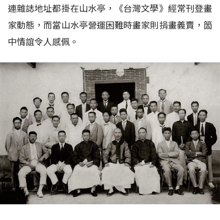
連雜誌地址都掛在山水亭，《台灣文學》經常刊登畫
家動態，而當山水亭營運困難時畫家則捐畫義賣，箇
中情誼令人感佩。