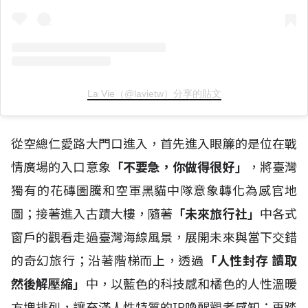
La Vie（@lavietw）分享的貼文
從空總仁愛路大門口進入，首先進入眼簾的是位在戰
情廣場的入口意象
「不要急，你做得很好」
，將臺灣
獨有的花磚圖騰和空軍黑貓中隊意象轉化為感官地
圖；接著進入古蹟大樓，隨著
「未來旅行社」
中各式
窗戶的觀看走過臺灣海線風景，展開未來與當下交錯
的奇幻旅行；沿著階梯而上，透過
「人性封存 讀取
然後解壓縮」
中，以藍色的科技感和橘色的人性溫暖
方塊排列，讓充滿人性特質的IP喚醒觀者感知；再踏