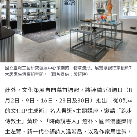
國立臺灣工藝研究發展中心策劃的「物演流形」展覽讓觀眾穿梭於7
大居家生活模組空間。（圖片提供：設研院）
此外，文化策展自開幕首週起，將連續5個週日（8
月2日、9日、16日、23日及30日）推出「從0到∞
的文化IP生成術」名人帶逛×主題講座，邀請「跑步
傳教士」黃玠、「時尚說書人」詹朴、國際漫畫獎得
主左萱、新一代台語詩人溫若喬，以及作家馬世芳，