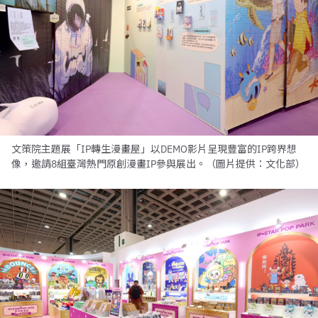
文策院主題展「IP轉生漫畫屋」以DEMO影片呈現豐富的IP跨界想
像，邀請8組臺灣熱門原創漫畫IP參與展出。（圖片提供：文化部）