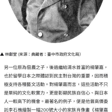
▲ 林獻堂 (來源：典藏者：臺中市政府文化局）
另一位原為佃農之子，後過繼給清水首富的楊肇嘉，
也於留學日本之際體認到民主對台灣的重要，因而積
極支持各種藝文活動。對楊肇嘉而言，這些活動不只
是單純的文化軟實力，更是彰顯民族自信心、與日本
人一較高下的機會。最著名的例子，便是他曾高價委
託李石樵繪製一幅200號大小的家族肖像畫《楊肇嘉