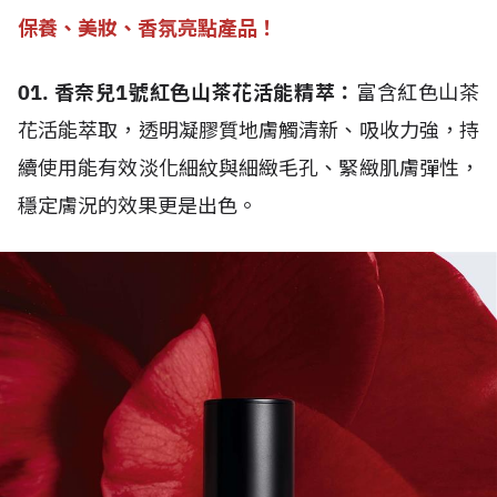
保養、美妝、香氛亮點產品！
01. 香奈兒1號紅色山茶花活能精萃：
富含紅色山茶
花活能萃取，透明凝膠質地膚觸清新、吸收力強，持
續使用能有效淡化細紋與細緻毛孔、緊緻肌膚彈性，
穩定膚況的效果更是出色。