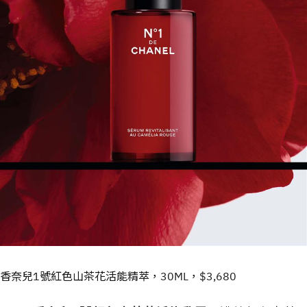
香奈兒1號紅色山茶花活能精萃，30ML，$3,680