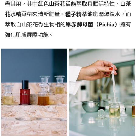
盡其用，其中
紅色山茶花活能萃取
具賦活特性、
山茶
花水精華
帶來清新能量、
種子精萃油
能潤澤鎖水，而
萃取自山茶花微生物相的
畢赤酵母菌（Pichia）
擁有
強化肌膚屏障功能。