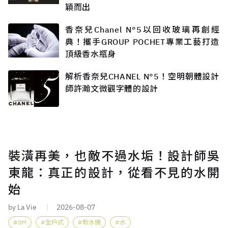
穎而出
香奈兒Chanel N°5以回收玻璃再創經
典！攜手GROUP POCHET專業工藝打造
頂級香水瓶身
解析香奈兒CHANEL N°5！空明朝體設計
師許瀚文微觀字體的設計
裝潢再美，也敵不過水垢！設計師吳
東龍：真正的設計，從看不見的水開
始
by La Vie
2026-08-07
3M
全戶式
軟水機
水