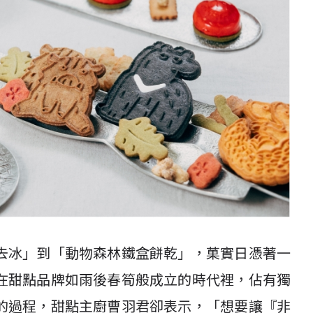
去冰」到「動物森林鐵盒餅乾」，菓實日憑著一
在甜點品牌如雨後春筍般成立的時代裡，佔有獨
的過程，甜點主廚曹羽君卻表示，「想要讓『非