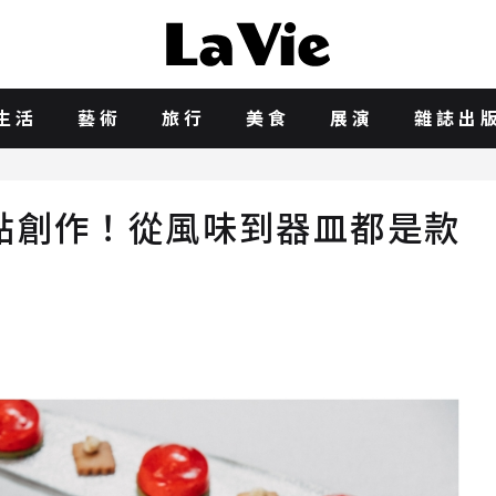
生活
藝術
旅行
美食
展演
雜誌出
點創作！從風味到器皿都是款