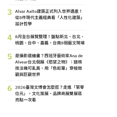
3
Alvar Aalto建築正式列入世界遺產！
從8件現代主義經典看「人性化建築」
設計哲學
4
8月全台展覽整理！盤點新北、台北、
桃園、台中、嘉義、台南8個藝文現場
5
是攝影還繪畫？西班牙藝術家Ana de
Alvear台北個展《慾望之物》：錯視
技法幾可亂真，用「色鉛筆」穿梭微
觀與巨觀世界
6
2026臺灣文博會怎麼逛？走進「第零
位元」，文化策展、品牌商展雙展區
亮點一次看