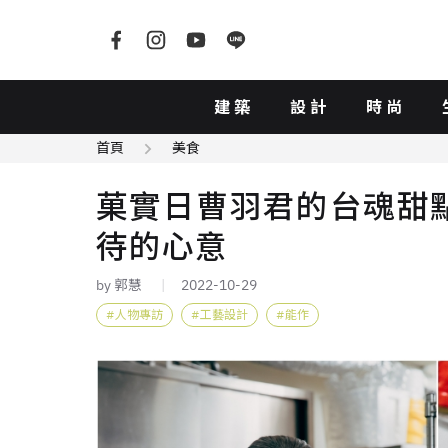
建築
設計
時尚
首頁
美食
菓實日曹羽君的台魂甜
待的心意
by 郭慧
2022-10-29
人物專訪
工藝設計
能作