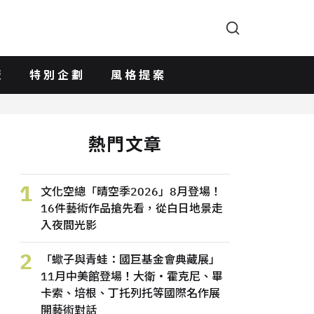
版
特別企劃
風格提案
熱門文章
1
文化空總「晴空季2026」8月登場！
16件藝術作品搶先看，從白日地景走
入夜間光影
2
「蠍子與青蛙：國巨基金會典藏展」
11月中美館登場！大衛・霍克尼、畢
卡索、培根、丁托列托等國際名作展
開藝術對話