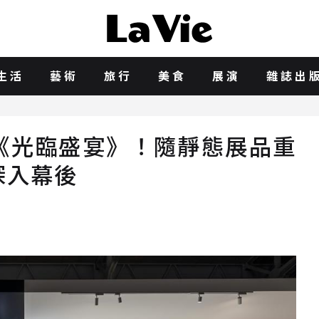
生活
藝術
旅行
美食
展演
雜誌出
《光臨盛宴》！隨靜態展品重
深入幕後