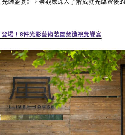
ights 光臨盛宴》，帶觀眾深入了解成就光臨背後的
區」登場！8件光影藝術裝置營造視覺饗宴