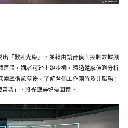
大聲喊出「歡迎光臨」，並藉由語音偵測控制數據顯
顧區段，觀者可踏上跑步機，透過體感偵測分析
探索藝術節幕後，了解各個工作團隊及其職務；
藏書票」，將光臨美好帶回家。