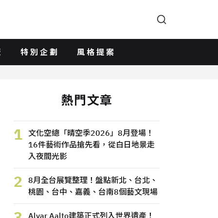
版
特別企劃
風格提案
熱門文章
1
文化空總「晴空季2026」8月登場！
16件藝術作品搶先看，從白日地景走
入夜間光影
2
8月全台展覽整理！盤點新北、台北、
桃園、台中、嘉義、台南8個藝文現場
3
Alvar Aalto建築正式列入世界遺產！