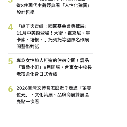
從8件現代主義經典看「人性化建築」
設計哲學
4
「蠍子與青蛙：國巨基金會典藏展」
11月中美館登場！大衛・霍克尼、畢
卡索、培根、丁托列托等國際名作展
開藝術對話
5
專為女性旅人打造的住宿空間！雲品
「寶桑小町」8月開張，台東女中校長
老宿舍化身日式青旅
6
2026臺灣文博會怎麼逛？走進「第零
位元」，文化策展、品牌商展雙展區
亮點一次看