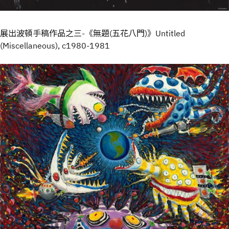
展出波頓手稿作品之三-《無題(五花八門)》Untitled
(Miscellaneous), c1980-1981