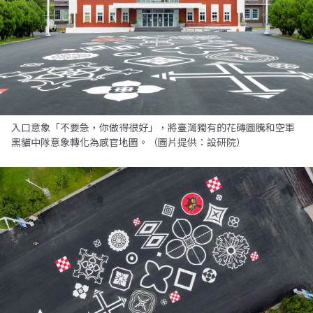
入口意象「不要急，你做得很好」，將臺灣獨有的花磚圖騰和空軍
黑貓中隊意象轉化為感官地圖。（圖片提供：設研院）