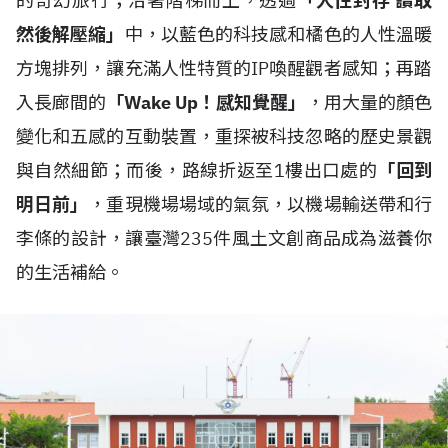
的奇幻旅行；沿著階梯而上，透過
「人性封存 讀取
然後解壓縮」
中，以藍色的科技感和橘色的人性溫暖
方塊排列，讓充滿人性特質的IP喚醒觀者感知；再踏
入長廊間的
「Wake Up！感知覺醒」
，用大量的顏色
變化和五感的互動裝置，重探被科技忽略的歷史景觀
與自然細節；而後，路線折返至1樓出口處的
「回到
明日前」
，重現機場場域的氣氛，以機場輸送帶和行
李條的設計，讓臺灣235件風土文創商品成為滋養你
的生活補給。