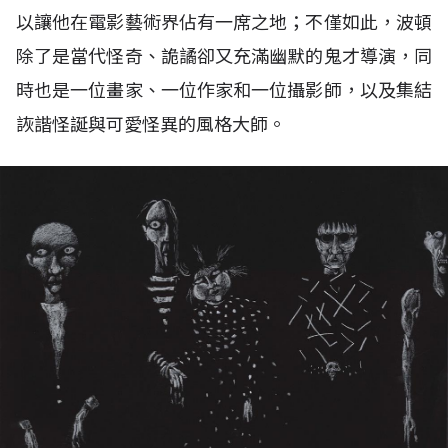
以讓他在電影藝術界佔有一席之地；不僅如此，波頓
除了是當代怪奇、詭譎卻又充滿幽默的鬼才導演，同
時也是一位畫家、一位作家和一位攝影師，以及集結
詼諧怪誕與可愛怪異的風格大師。