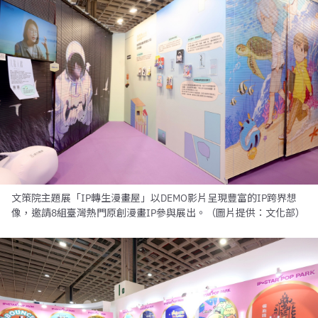
文策院主題展「IP轉生漫畫屋」以DEMO影片呈現豐富的IP跨界想
像，邀請8組臺灣熱門原創漫畫IP參與展出。（圖片提供：文化部）