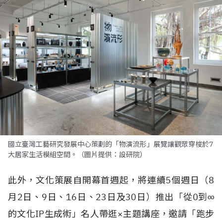
國立臺灣工藝研究發展中心策劃的「物演流形」展覽讓觀眾穿梭於7
大居家生活模組空間。（圖片提供：設研院）
此外，文化策展自開幕首週起，將連續5個週日（8
月2日、9日、16日、23日及30日）推出「從0到∞
的文化IP生成術」名人帶逛×主題講座，邀請「跑步