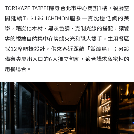
TORIKAZE TAIPEI
隱身台北市中心商辦
1
樓，餐廳空
間延續
Torishiki ICHIMON體系
一貫沈穩低調的美
學，藉炭化木材、黑灰色調、克制光線的搭配，讓饕
客的視線自然集中在炭爐火光和職人雙手。主用餐區
採
12
席吧檯設計，供來客近距離「賞燒鳥」；另設
備有專屬出入口的
6
人獨立包廂，適合講求私密性的
用餐場合。