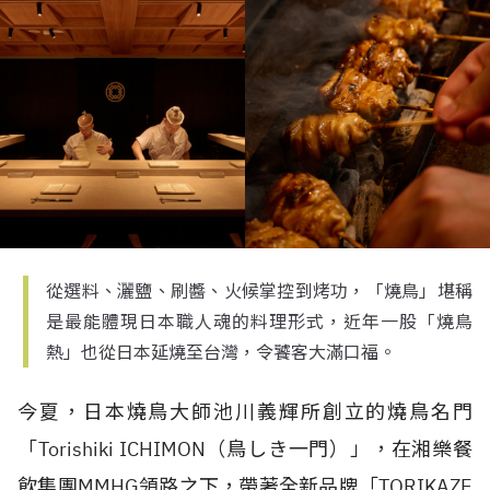
從選料、灑鹽、刷醬、火候掌控到烤功，「燒鳥」堪稱
是最能體現日本職人魂的料理形式，近年一股「燒鳥
熱」也從日本延燒至台灣，令饕客大滿口福。
今夏，日本燒鳥大師
池川義輝所創立的燒鳥名門
「
Torishiki ICHIMON
（鳥しき一門）」，在湘樂餐
飲集團
MMHG
領路之下，帶著全新品牌「
TORIKAZE