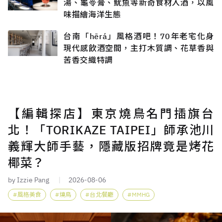
湯、龜苓膏、魷魚等新奇食材入酒，以風
味描繪海洋生態
台南「hērá」風格酒吧！70年老宅化身
現代感飲酒空間，主打木質調、花草香與
苦香交織特調
【編輯探店】東京燒鳥名門插旗台
北！「TORIKAZE TAIPEI」師承池川
義輝大師手藝，隱藏版招牌竟是烤花
椰菜？
by Izzie Pang
2026-08-06
風格美食
燒鳥
台北餐廳
MMHG