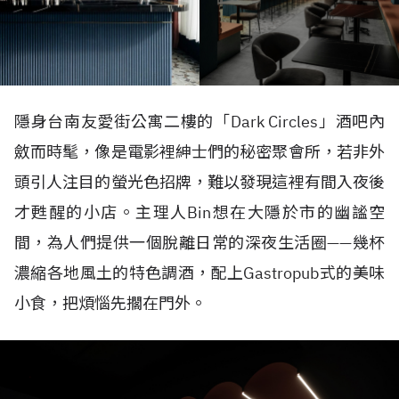
隱身台南友愛街公寓二樓的「Dark Circles」酒吧內
斂而時髦，像是電影裡紳士們的秘密聚會所，若非外
頭引人注目的螢光色招牌，難以發現這裡有間入夜後
才甦醒的小店。主理人Bin想在大隱於市的幽謐空
間，為人們提供一個脫離日常的深夜生活圈——幾杯
濃縮各地風土的特色調酒，配上Gastropub式的美味
小食，把煩惱先擱在門外。