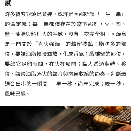
感
許多饕客對燒鳥著迷，或許是因那所謂
「一生一串」
的命定感：每一串都僅存在於當下那刻，火、肉、
鹽、油脂與料理人的手感，沒有一次完全相同。燒鳥
是一門關於「直火強燒」的精密技藝：脂肪多的部
位，要讓油脂慢慢釋放，化成香氣；纖維緊的部位，
要給它足夠時間，在火裡鬆開；職人透過翻轉、移
位、觀察油脂落火的聲音與肉身收縮的節奏，判斷最
適合出串的一瞬間
——
早一秒，尚未完成；晚一秒，
風味已過。