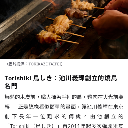
（圖片提供：TORIKAZE TAIPEI）
Torishiki 鳥しき：池川義輝創立的燒鳥
名門
燒熱的木炭前，職人揮著手裡的扇，雞肉在火光前翻
轉
——
正是這樣看似簡單的畫面，讓池川義輝在東京
創下長年一位難求的傳說。由他創立的
「
Torishiki
（鳥しき）」自
2011
年起多次蟬聯米其