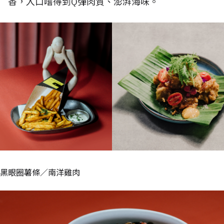
香，入口嚐得到Q彈肉質、澎湃海味。
黑眼圈薯條／南洋雞肉