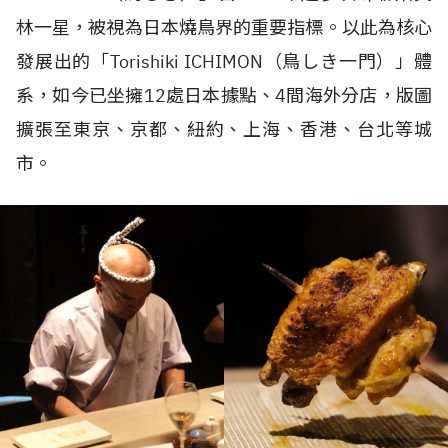
林一星，被視為日本燒鳥界的重要指標。以此為核心
發展出的「
Torishiki ICHIMON
（鳥しき一門）」體
系，如今已坐擁
12
處日本據點、
4
間海外分店，版圖
擴張至東京、京都、紐約、上海、香港、台北等城
市。