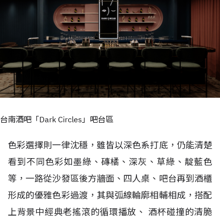
台南酒吧「Dark Circles」吧台區
色彩選擇則一律沈穩，雖皆以深色系打底，仍能清楚
看到不同色彩如墨綠、磚橘、深灰、草綠、靛藍色
等，一路從沙發區後方牆面、四人桌、吧台再到酒櫃
形成的優雅色彩過渡，其與弧線輪廓相輔相成，搭配
上背景中經典老搖滾的循環播放、 酒杯碰撞的清脆