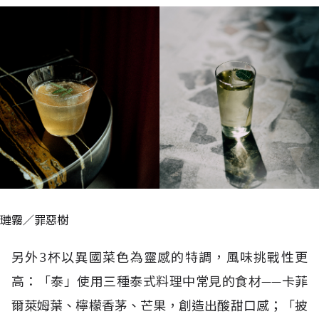
璉霧／罪惡樹
另外3杯以異國菜色為靈感的特調，風味挑戰性更
高：「泰」使用三種泰式料理中常見的食材——卡菲
爾萊姆葉、檸檬香茅、芒果，創造出酸甜口感；「披