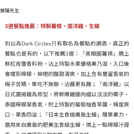
披薩先生
3道餐點推薦：特製薯條、南洋雞、生蠔
別以為Dark Circles只有取名為餐點的調酒，真正的
餐點也是有的，以下推薦3道：「黑眼圈薯條」撒上
鮮紅肯瓊香料粉，沾上特製水果優格美乃滋，入口後
會嚐到檸檬、柳橙的酸甜清爽，加上含有豐富香氣的
梅子苦精，單吃不無聊，沾醬更有趣；「南洋雞」以
日式唐揚雞為原型，將鮮嫩雞腿肉綴以淡淡的椰子、
泰國檸檬葉香氣，附上特製的葡萄柚香草醬，辣度爽
口、果香四溢；「日本生食級廣島生蠔」簡單暴力，
選用來自廣島的肥美生食級生蠔，擠上一點檸檬汁提