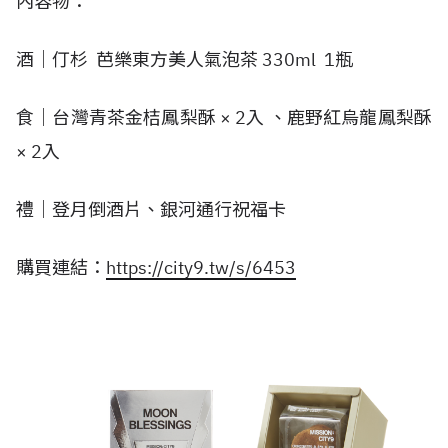
內容物：
酒｜仃杉 芭樂東方美人氣泡茶 330ml 1瓶
食｜台灣青茶金桔鳳梨酥 × 2入 、鹿野紅烏龍鳳梨酥
× 2入
禮｜登月倒酒片、銀河通行祝福卡
購買連結：
https://city9.tw/s/6453