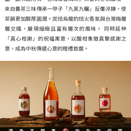
來自養茶三味傳承一甲子「九蒸九曬」反覆淬鍊，使
茶韻更加醇厚圓潤。炭焙烏龍的焙火香氣與台灣梅層
層交織，展現細緻且富有層次的風味。 同時延伸
「真心柑謝」的祝福寓意，以酸柑象徵真摯感謝之
意，成為中秋傳遞心意的贈禮首選。