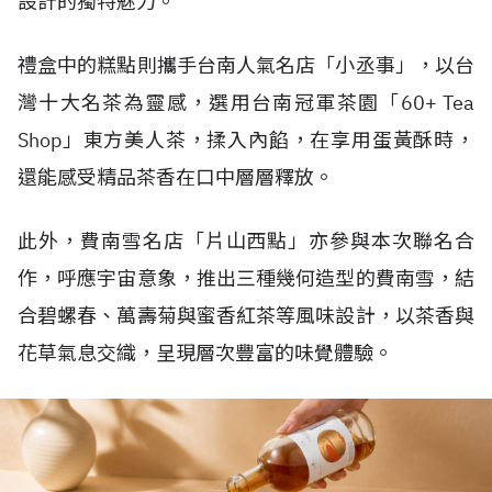
設計的獨特魅力。
禮盒中的糕點則攜手台南人氣名店「小丞事」，以台
灣十大名茶為靈感，選用台南冠軍茶園「60+ Tea
Shop」東方美人茶，揉入內餡，在享用蛋黃酥時，
還能感受精品茶香在口中層層釋放。
此外，費南雪名店「片山西點」亦參與本次聯名合
作，呼應宇宙意象，推出三種幾何造型的費南雪，結
合碧螺春、萬壽菊與蜜香紅茶等風味設計，以茶香與
花草氣息交織，呈現層次豐富的味覺體驗。