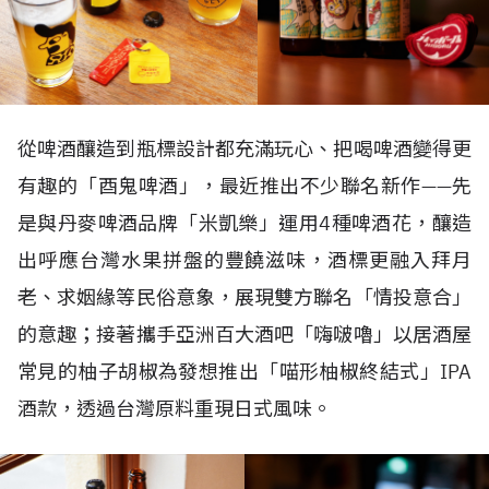
從啤酒釀造到瓶標設計都充滿玩心、把喝啤酒變得更
有趣的「酉鬼啤酒」，最近推出不少聯名新作——先
是與丹麥啤酒品牌「米凱樂」運用4種啤酒花，釀造
出呼應台灣水果拼盤的豐饒滋味，酒標更融入拜月
老、求姻緣等民俗意象，展現雙方聯名「情投意合」
的意趣；接著攜手亞洲百大酒吧「嗨啵嚕」以居酒屋
常見的柚子胡椒為發想推出「喵形柚椒終結式」IPA
酒款，透過台灣原料重現日式風味。