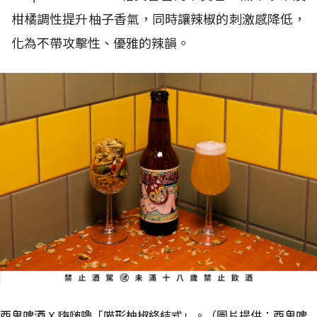
柑橘調性提升柚子香氣，同時讓辣椒的刺激感降低，
化為不帶攻擊性、優雅的辣韻。
酉鬼啤酒 X 嗨啵嚕「喵形柚椒終結式」。（圖片提供：酉鬼啤