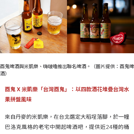
酉鬼啤酒與米凱樂、嗨啵嚕推出聯名啤酒。（圖片提供：酉鬼啤
酒）
酉鬼 X 米凱樂「台灣酉鬼」：以四款酒花堆疊台灣水
果拼盤風味
來自丹麥的米凱樂，在台北選定大稻埕落腳，於一幢
巴洛克風格的老宅中開起啤酒吧，提供近24種的桶