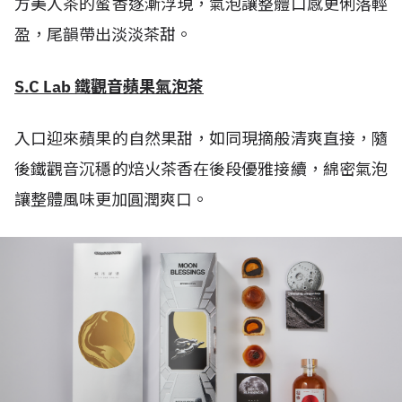
方美人茶的蜜香逐漸浮現，氣泡讓整體口感更俐落輕
盈，尾韻帶出淡淡茶甜。
S.C Lab 鐵觀音蘋果氣泡茶
入口迎來蘋果的自然果甜，如同現摘般清爽直接，隨
後鐵觀音沉穩的焙火茶香在後段優雅接續，綿密氣泡
讓整體風味更加圓潤爽口。