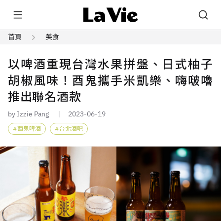
首頁
美食
以啤酒重現台灣水果拼盤、日式柚子
胡椒風味！酉鬼攜手米凱樂、嗨啵嚕
推出聯名酒款
by Izzie Pang
2023-06-19
酉鬼啤酒
台北酒吧