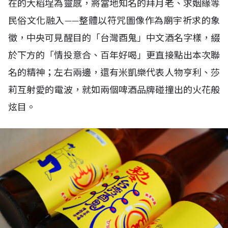
在的大稻埕為靈感，將當地知名的拜月老、求姻緣等
民俗文化融入——整體以符咒圖像作為廟宇祈求的象
徵，中央可見醒目的「台灣酉鬼」中文酒名字樣，綴
於下方的「情投意合、百年好喝」更直接點出本次聯
名的精神；左右兩邊，還有米凱樂代表人物亨利、莎
莉互射愛的電波，就如兩個啤酒品牌碰撞出的火花般
炫目。