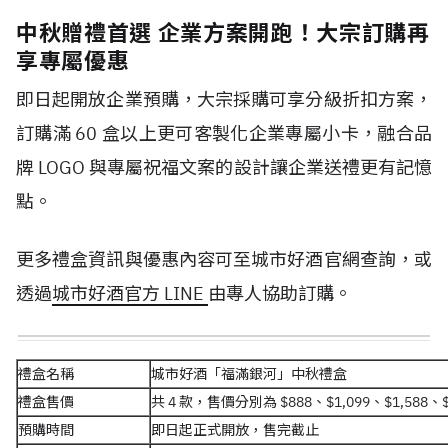
中秋贈禮首選 企業方案開跑！大宗訂購再
享專屬優惠
即日起開放企業預購，大宗採購可享分級折扣方案，
訂購滿 60 盒以上更可客製化企業專屬小卡，融合品
牌 LOGO 與專屬祝福文案的設計讓企業送禮更有記憶
點。
更多禮盒資訊與優惠內容可至城市好酒官網查詢，或
透過
城市好酒官方 LINE
由專人協助訂購。
禮盒名稱
城市好酒「福滿銀河」中秋禮盒
禮盒售價
共 4 款，售價分別為 $888、$1,099、$1,588、$
預購時間
即日起正式開放，售完截止