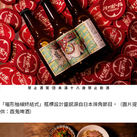
「喵形柚椒終結式」瓶標設計靈感源自日本摔角節目。（圖片提
供：酉鬼啤酒）