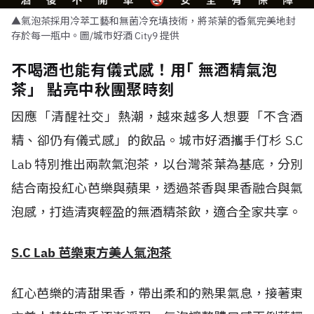
▲氣泡茶採用冷萃工藝和無菌冷充填技術，將茶葉的香氣完美地封
存於每一瓶中。圖/城市好酒 City9 提供
不喝酒也能有儀式感！用｢ 無酒精氣泡
茶」 點亮中秋團聚時刻
因應「清醒社交」熱潮，越來越多人想要「不含酒
精、卻仍有儀式感」的飲品。城市好酒攜手仃杉 S.C
Lab 特別推出兩款氣泡茶，以台灣茶葉為基底，分別
結合南投紅心芭樂與蘋果，透過茶香與果香融合與氣
泡感，打造清爽輕盈的無酒精茶飲，適合全家共享。
S.C Lab 芭樂東方美人氣泡茶
紅心芭樂的清甜果香，帶出柔和的熟果氣息，接著東