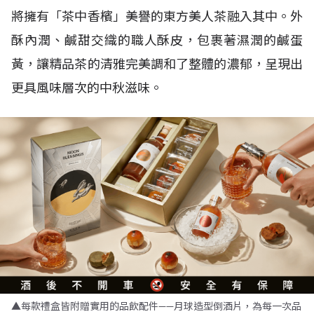
將擁有「茶中香檳」美譽的東方美人茶融入其中。外
酥內潤、鹹甜交織的職人酥皮，包裹著濕潤的鹹蛋
黃，讓精品茶的清雅完美調和了整體的濃郁，呈現出
更具風味層次的中秋滋味。
▲每款禮盒皆附贈實用的品飲配件——月球造型倒酒片，為每一次品