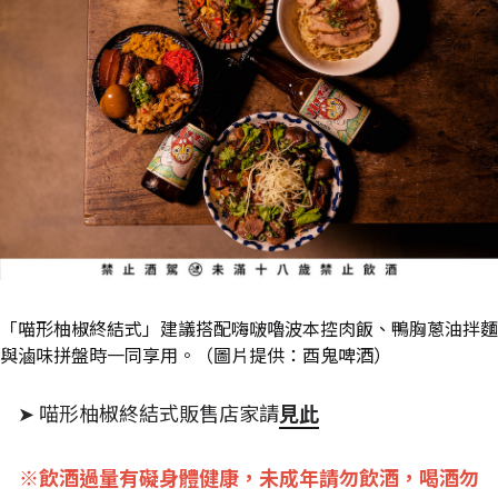
「喵形柚椒終結式」建議搭配嗨啵嚕波本控肉飯、鴨胸蔥油拌麵
與滷味拼盤時一同享用。（圖片提供：酉鬼啤酒）
➤ 喵形柚椒終結式販售店家請
見此
※飲酒過量有礙身體健康，未成年請勿飲酒，喝酒勿