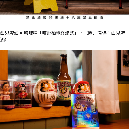
酉鬼啤酒 X 嗨啵嚕「喵形柚椒終結式」。（圖片提供：酉鬼啤
酒）