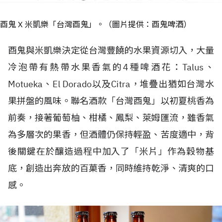
酉鬼 X 米凱樂「台灣酉鬼」。（圖片提供：酉鬼啤酒）
酉鬼與米凱樂決定從台灣豐饒的水果資源切入，大量
冷泡帶有熱帶水果香氣的4種啤酒花：Talus、
Motueka、El Dorado以及Citra，堆疊出猶如台灣水
果拼盤的風味。聯名酒款「台灣酉鬼」以初夏桃香為
前奏，接著葡萄柚、柑橘、鳳梨、萊姆匯流，雖香氣
為多層次的果香，但酒體仍保持輕盈、苦度適中，背
後關鍵在於釀造過程中加入了「米片」作為穀物基
底，創造出奔放的百菓香，同時維持乾淨、清爽的口
感。