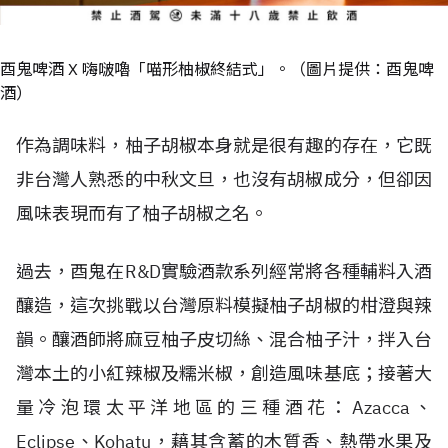
酉鬼啤酒 X 嗨啵嚕「喵形柚椒終結式」。（圖片提供：酉鬼啤
酒）
作為調味料，柚子胡椒本身就是很有趣的存在，它既
非台灣人熟悉的中秋文旦，也沒有胡椒成分，但卻因
風味表現而有了柚子胡椒之名。
過去，酉鬼在R&D實驗酒款系列經常將各種輔料入酒
釀造，這次挑戰以台灣原料模擬柚子胡椒的柑澄與辣
韻。釀酒師將麻豆柚子皮切絲、混合柚子汁，拌入台
灣本土的小紅辣椒及糯米椒，創造風味基底；接著大
量冷泡環太平洋地區的三種酒花：Azacca、
Eclipse、Kohatu，藉其含蓄的木質香、熱帶水果及