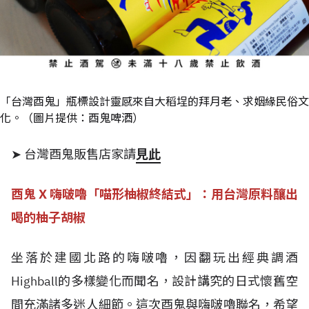
「台灣酉鬼」瓶標設計靈感來自大稻埕的拜月老、求姻緣民俗文
化。（圖片提供：酉鬼啤酒）
➤ 台灣酉鬼販售店家請
見此
酉鬼 X 嗨啵嚕「喵形柚椒終結式」：用台灣原料釀出
喝的柚子胡椒
坐落於建國北路的嗨啵嚕，因翻玩出經典調酒
Highball的多樣變化而聞名，設計講究的日式懷舊空
間充滿諸多迷人細節。這次酉鬼與嗨啵嚕聯名，希望