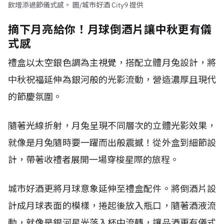
飲增添過節儀式感。 圖/城市好酒 City9 提供
摘下月亮給你！月球倒酒片讓中秋更有儀
式感
禮盒以太空銀色調為主視覺，搭配立體月兔設計，將
中秋祝福延伸為銀河般的光影流動，營造濃厚且現代
的節慶氛圍。
隨著光線折射，月兔呈現不同層次的立體光影效果，
就像是月兔隨時要一躍而出般震撼！從外盒到細節設
計，帶著收禮者展開一場穿梭星際的旅程。
城市好酒更將月球意象延伸至禮盒配件。將倒酒片設
計成月球表面的模樣，捲起後放入瓶口，隨著酒液流
動，就像是銀河星光落入杯中流轉，讓品酒更有儀式