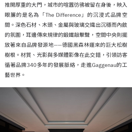
推開厚重的大門，城市的喧囂彷彿被留在身後，映入
眼簾的是名為「The Difference」的沉浸式品牌空
間。深色石材、木頭、金屬與玻璃交織出沉穩而內斂
的氛圍，耳邊傳來規律的鍛鐵敲擊聲，空間中央則擺
放著來自品牌發源地——德國黑森林運來的巨大松樹
樹根。材質、光影與多媒體影像在此交錯，引領訪客
循著品牌340多年的發展脈絡，走進Gaggenau的工
藝世界。