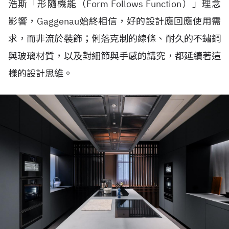
浩斯「形隨機能（Form Follows Function）」理念
影響，Gaggenau始終相信，好的設計應回應使用需
求，而非流於裝飾；俐落克制的線條、耐久的不鏽鋼
與玻璃材質，以及對細節與手感的講究，都延續著這
樣的設計思維。