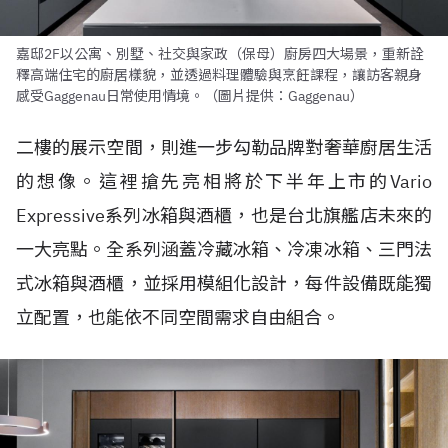
嘉邸2F以公寓、別墅、社交與家政（保母）廚房四大場景，重新詮
釋高端住宅的廚居樣貌，並透過料理體驗與烹飪課程，讓訪客親身
感受Gaggenau日常使用情境。（圖片提供：Gaggenau）
二樓的展示空間，則進一步勾勒品牌對奢華廚居生活
的想像。這裡搶先亮相將於下半年上市的Vario
Expressive系列冰箱與酒櫃，也是台北旗艦店未來的
一大亮點。全系列涵蓋冷藏冰箱、冷凍冰箱、三門法
式冰箱與酒櫃，並採用模組化設計，每件設備既能獨
立配置，也能依不同空間需求自由組合。