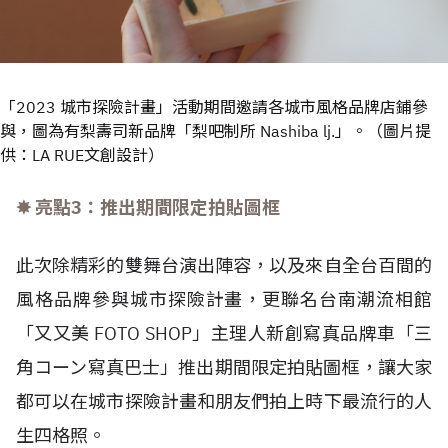
「2023 城市探險計畫」活動期間邀請各城市風格品牌店鋪參
與，圖為有梨壽司新品牌「梨吧制所 Nashiba lj.」。（圖片提
供：LA RUE文創設計）
✸ 亮點3：推出期間限定拍貼圖框
此次除精彩的雙舞台演出陣容，以及來自全台百間的
風格品牌參與城市探險計畫，更聯名台南潮流相館
「又又美 FOTO SHOP」主理人新創寫真品牌車「三
角コーン寫真巴士」推出期間限定拍貼圖框，讓大家
都可以在城市探險計畫和朋友們拍上時下最流行的人
生四格照。