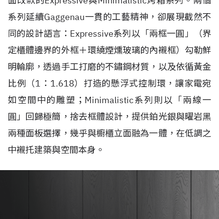
面改款的Expressive與Minimalistic烤箱系列。兩個
系列延續Gaggenau一貫的工藝精神，卻展現截然不
同的設計語言：Expressive系列以「兩框一圓」（界
定櫃體邊界的外框＋環繞煙燻玻璃的內襯框）勾勒鮮
明輪廓，透過手工打磨的不鏽鋼材質，以及依循黃金
比例（1：1.618）打造的懸浮式控制環，讓家電宛
如空間中的雕塑；Minimalistic系列則以「兩線一
圓」回歸極簡，捨去框體設計，提供鉑光銀與曜岩黑
兩種面板選擇，幾乎與櫥櫃立面融為一體，在低調之
中襯托建築與空間本身。