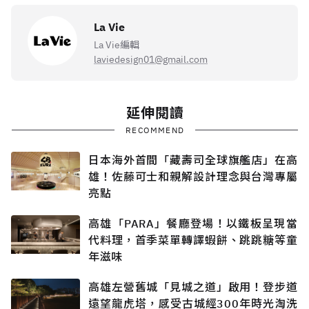
La Vie
La Vie編輯
laviedesign01@gmail.com
延伸閱讀
RECOMMEND
日本海外首間「藏壽司全球旗艦店」在高
雄！佐藤可士和親解設計理念與台灣專屬
亮點
高雄「PARA」餐廳登場！以鐵板呈現當
代料理，首季菜單轉譯蝦餅、跳跳糖等童
年滋味
高雄左營舊城「見城之道」啟用！登步道
遠望龍虎塔，感受古城經300年時光淘洗