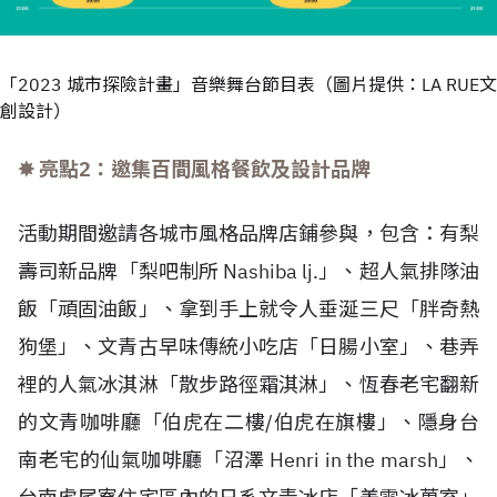
「2023 城市探險計畫」音樂舞台節目表（圖片提供：LA RUE文
創設計）
✸ 亮點2：邀集百間風格餐飲及設計品牌
活動期間邀請各城市風格品牌店鋪參與，包含：有梨
壽司新品牌「梨吧制所 Nashiba lj.」、超人氣排隊油
飯「頑固油飯」、拿到手上就令人垂涎三尺「胖奇熱
狗堡」、文青古早味傳統小吃店「日腸小室」、巷弄
裡的人氣冰淇淋「散步路徑霜淇淋」、恆春老宅翻新
的文青咖啡廳「伯虎在二樓/伯虎在旗樓」、隱身台
南老宅的仙氣咖啡廳「沼澤 Henri in the marsh」、