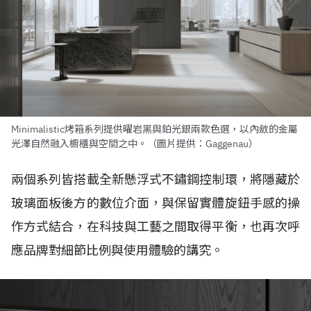
Minimalistic烤箱系列提供曜岩黑與鉑光銀兩款色選，以內斂的金屬
光澤自然融入櫥櫃與空間之中。（圖片提供：Gaggenau）
兩個系列皆搭載全新懸浮式不鏽鋼控制環，將隱藏於
玻璃面板後方的數位介面，與保留實體旋鈕手感的操
作方式結合，在科技與工藝之間取得平衡，也再次呼
應品牌對細節比例與使用體驗的講究。