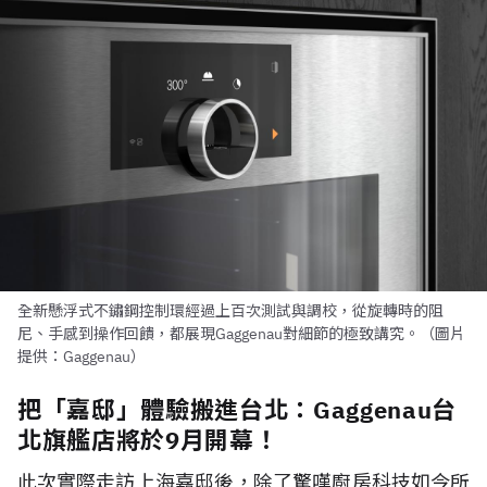
全新懸浮式不鏽鋼控制環經過上百次測試與調校，從旋轉時的阻
尼、手感到操作回饋，都展現Gaggenau對細節的極致講究。（圖片
提供：Gaggenau）
把「嘉邸」體驗搬進台北：Gaggenau台
北旗艦店將於9月開幕！
此次實際走訪上海嘉邸後，除了驚嘆廚房科技如今所