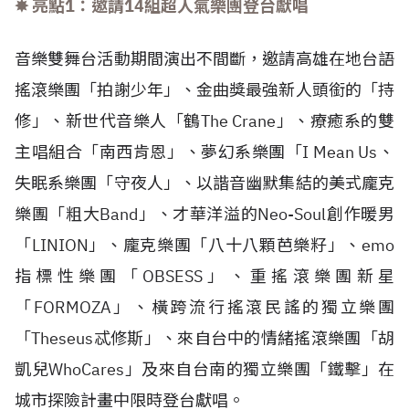
✸ 亮點1：邀請14組超人氣樂團登台獻唱
音樂雙舞台活動期間演出不間斷，邀請高雄在地台語
搖滾樂團「拍謝少年」、金曲獎最強新人頭銜的「持
修」、新世代音樂人「鶴The Crane」、療癒系的雙
主唱組合「南西肯恩」、夢幻系樂團「I Mean Us、
失眠系樂團「守夜人」、以諧音幽默集結的美式龐克
樂團「粗大Band」、才華洋溢的Neo-Soul創作暖男
「LINION」、龐克樂團「八十八顆芭樂籽」、emo
指標性樂團「OBSESS」、重搖滾樂團新星
「FORMOZA」、橫跨流行搖滾民謠的獨立樂團
「Theseus忒修斯」、來自台中的情緒搖滾樂團「胡
凱兒WhoCares」及來自台南的獨立樂團「鐵擊」在
城市探險計畫中限時登台獻唱。