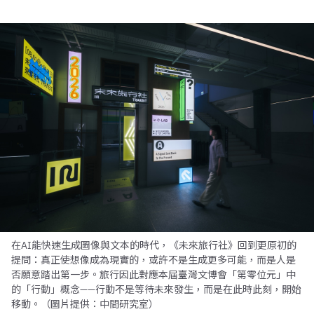
在AI能快速生成圖像與文本的時代，《未來旅行社》回到更原初的
提問：真正使想像成為現實的，或許不是生成更多可能，而是人是
否願意踏出第一步。旅行因此對應本屆臺灣文博會「第零位元」中
的「行動」概念——行動不是等待未來發生，而是在此時此刻，開始
移動。（圖片提供：中間研究室）