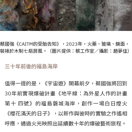
蔡國強《CAITM的受胎告知》，2023年，火藥、玻璃、鏡面，
裝裱於木制七扇屏風。（圖片提供：蔡工作室／攝影：趙夢佳）
三十年前後的福島海岸
值得一提的是，《宇宙遊》開幕前夕，蔡國強將回到
30年前實現爆破計畫《地平線：為外星人作的計畫
第十 四號》的福島磐城海岸，創作一場白日煙火
《櫻花滿天的日子》，以新作與彼時的實驗之作遙相
呼應，通過火光映照出延續數十年的爆破藝術旅程。