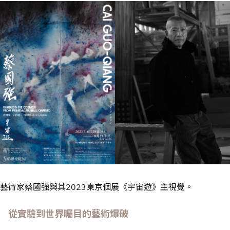
藝術家蔡國強與其2023東京個展《宇宙遊》主視覺。
從實驗到世界矚目的藝術爆破