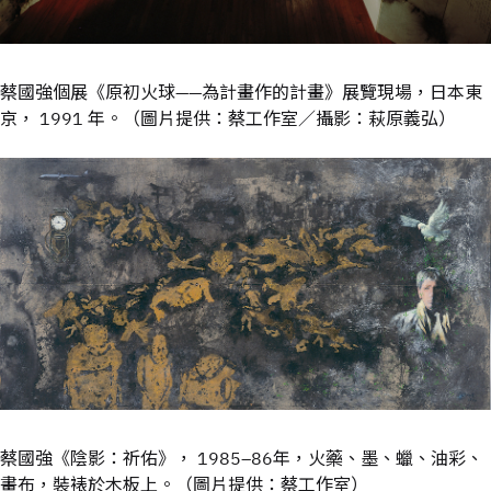
蔡國強個展《原初火球——為計畫作的計畫》展覽現場，日本東
京， 1991 年。（圖片提供：蔡工作室／攝影：萩原義弘）
蔡國強《陰影：祈佑》， 1985–86年，火藥、墨、蠟、油彩、
畫布，裝裱於木板上。（圖片提供：蔡工作室）