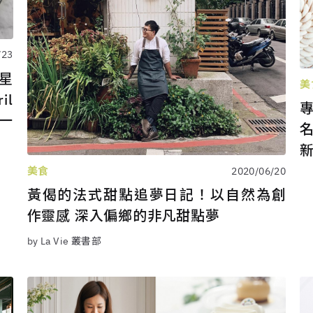
/23
星
美
il
品一
名
美食
2020/06/20
黃偈的法式甜點追夢日記！以自然為創
作靈感 深入偏鄉的非凡甜點夢
by La Vie 叢書部