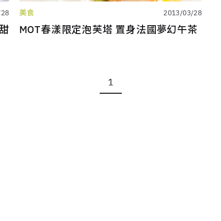
美食
/28
2013/03/28
式甜
MOT春漾限定泡芙塔 置身法國夢幻午茶
1
關於 LaVie
全站條款
聯絡我們
廣告合作
人力招