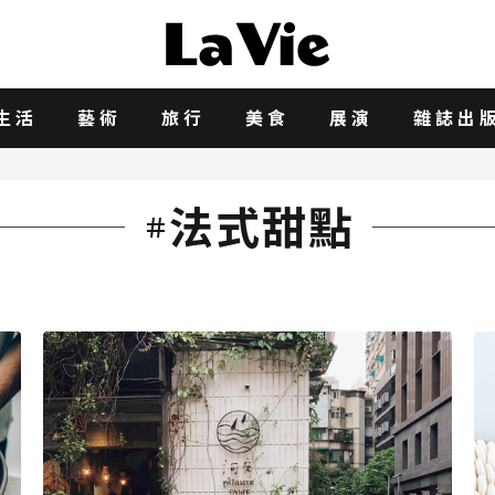
生活
藝術
旅行
美食
展演
雜誌出
法式甜點