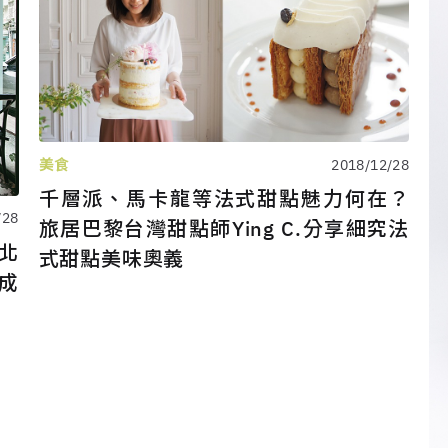
美食
2018/12/28
千層派、馬卡龍等法式甜點魅力何在？
/28
旅居巴黎台灣甜點師Ying C.分享細究法
北
式甜點美味奧義
守成