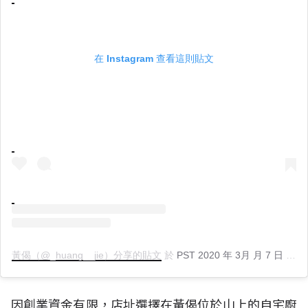
在 Instagram 查看這則貼文
黃偈（@_huang__jie）分享的貼文
於
PST 2020 年 3月 月 7 日 上午 5:55
因創業資金有限，店址選擇在黃偈位於山上的自宅廚