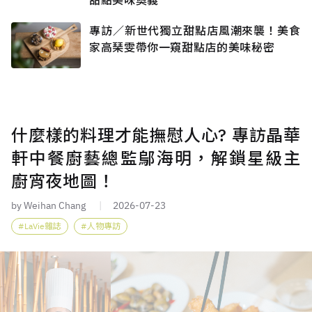
專訪／新世代獨立甜點店風潮來襲！美食
家高琹雯帶你一窺甜點店的美味秘密
什麼樣的料理才能撫慰人心? 專訪晶華
軒中餐廚藝總監鄔海明，解鎖星級主
廚宵夜地圖！
by Weihan Chang
2026-07-23
LaVie雜誌
人物專訪