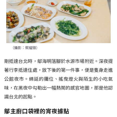
（攝影：蔡耀徵）
剛抵達台北時，鄔海明落腳於水源市場附近。深夜提
著行李抵達住處，放下後的第一件事，便是隻身走進
公館夜市。綿延的攤位、搖曳燈火與陌生的小吃氣
味，在黑夜中勾勒出一幅熱鬧的感官地圖，那是他認
識台北的起點。
鄔主廚口袋裡的宵夜據點