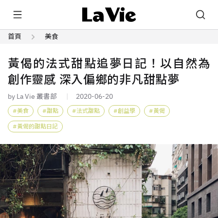
首頁
美食
黃偈的法式甜點追夢日記！以自然為
創作靈感 深入偏鄉的非凡甜點夢
by La Vie 叢書部
2020-06-20
美食
甜點
法式甜點
創益學
黃偈
黃偈的甜點日記