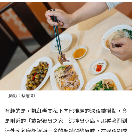
（攝影：蔡耀徵）
有趣的是，凱紅老闆私下向他推薦的深夜續攤點，竟
是附近的「戴記獨臭之家」涼拌臭豆腐。那種強烈到
連外國名廚都退避三舍的獨特發酵氣味，在深夜卻成