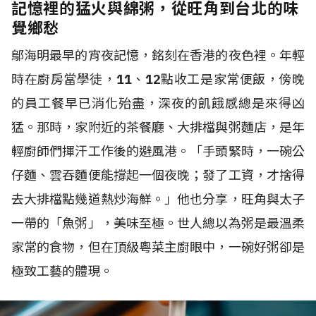
記憶裡的猛火與綿粥，從旺角到台北的味
覺鄉愁
鄔海明最早的宵夜記憶，銘刻在香港的夜色裡。年輕
時在廚房當學徒，
11
、
12
點收工是家常便飯，傍晚
的員工餐早已消化殆盡，深夜的飢餓感總是來得凶
猛。那時，家附近的茶餐廳、大排檔與粥麵店，是年
輕廚師們揮汗工作後的避風港。「手頭緊時，一碗公
仔麵、雲吞麵便能撐起一個夜晚；發了工資，才捨得
去大排檔點幾道熱炒海鮮。」他也分享，旺角與太子
一帶的「魚粥」，美味至極。世人總以為粥是最溫柔
家常的食物，但在頂級粵菜主廚眼中，一碗好粥卻是
極致工藝的體現。