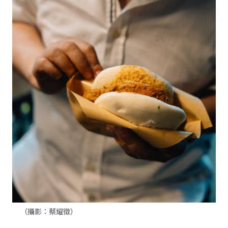
（攝影：蔡耀徵）