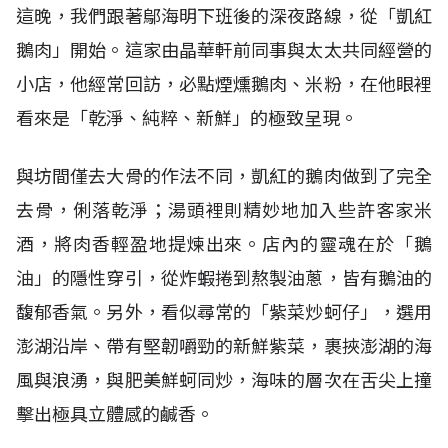
這晚，我們跟著鄔海明下班後的深夜路線，從「凱紅
鵝肉」開始。這家由晶華軒前同事與太太共同經營的
小店，他經常回訪，必點煙燻鵝肉、米粉，在他眼裡
看來是「乾淨、純粹、新鮮」的極致呈現。
與坊間僅去大骨的作法不同，凱紅的鵝肉做到了完全
去骨，俐落乾淨；湯頭裡則精妙地加入些許客家米
酒，將肉香輕盈地提煉出來。店內的靈魂在於「鵝
油」的隱性穿引，從炸蝦捲到熬製油蔥，皆有鵝油的
馥郁香氣。另外，看似尋常的「紫菜炒蚵仔」，選用
澎湖沿岸、帶有堅韌嚼勁的新鮮紫菜，裹挾澎湖的海
風與浪湧，與肥美鮮蚵同炒，海味的層次在舌尖上撞
擊出極具立體感的鹹香。