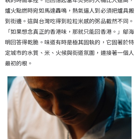
執的時間掌控。他回憶起當年煲粥的大桶比人還高，
爐火點燃時宛如馬達轟鳴，熱氣逼人到必須把爐具搬
到街邊。這與台灣吃得到粒粒米感的粥品截然不同。
「如果想念真正的香港味，那就只能回香港。」鄔海
明回答得乾脆。味道有時是極其固執的，它固著於特
定城市的水質、米、火候與街道氛圍，連接著一個人
最初的根。