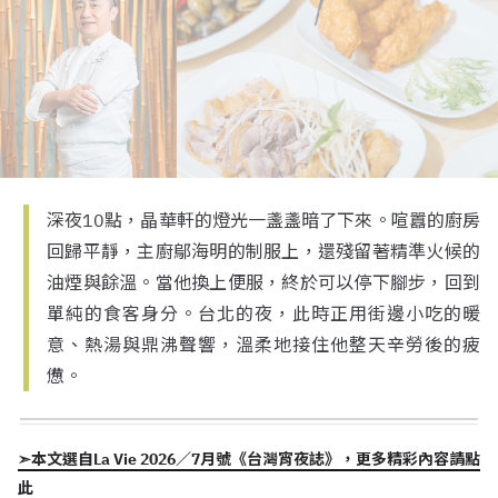
深夜10點，晶華軒的燈光一盞盞暗了下來。喧囂的廚房
回歸平靜，主廚鄔海明的制服上，還殘留著精準火候的
油煙與餘溫。當他換上便服，終於可以停下腳步，回到
單純的食客身分。台北的夜，此時正用街邊小吃的暖
意、熱湯與鼎沸聲響，溫柔地接住他整天辛勞後的疲
憊。
➣本文選自La Vie 2026／7月號《台灣宵夜誌》，更多精彩內容請點
此