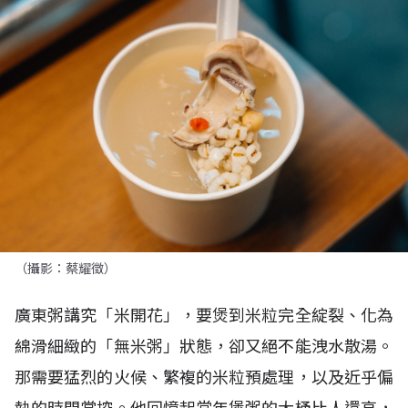
（攝影：蔡耀徵）
廣東粥講究「米開花」，要煲到米粒完全綻裂、化為
綿滑細緻的「無米粥」狀態，卻又絕不能洩水散湯。
那需要猛烈的火候、繁複的米粒預處理，以及近乎偏