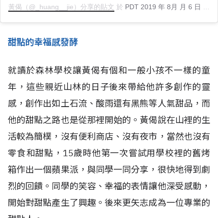
黃偈（@_huang__jie）分享的貼文
於
PDT 2019 年 8月 月 6 日 上午 6:31
甜點的幸福感發酵
就讀於森林學校讓黃偈有個和一般小孩不一樣的童
年，這些親近山林的日子後來帶給他許多創作的靈
感，創作出如土石流、酸雨還有黑熊等人氣甜品，而
他的甜點之路也是從那裡開始的。黃偈說在山裡的生
活較為簡樸，沒有便利商店、沒有夜市，當然也沒有
零食和甜點，15歲時他第一次嘗試用學校裡的舊烤
箱作出一個蘋果派，與同學一同分享，很快地得到劇
烈的回饋。同學的笑容、幸福的表情讓他深受感動，
開始對甜點產生了興趣。後來更矢志成為一位專業的