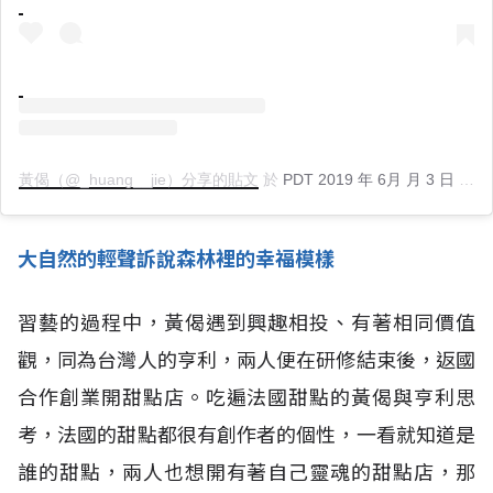
黃偈（@_huang__jie）分享的貼文
於
PDT 2019 年 6月 月 3 日 上午 10:37
大自然的輕聲訴說森林裡的幸福模樣
習藝的過程中，黃偈遇到興趣相投、有著相同價值
觀，同為台灣人的亨利，兩人便在研修結束後，返國
合作創業開甜點店。吃遍法國甜點的黃偈與亨利思
考，法國的甜點都很有創作者的個性，一看就知道是
誰的甜點，兩人也想開有著自己靈魂的甜點店，那