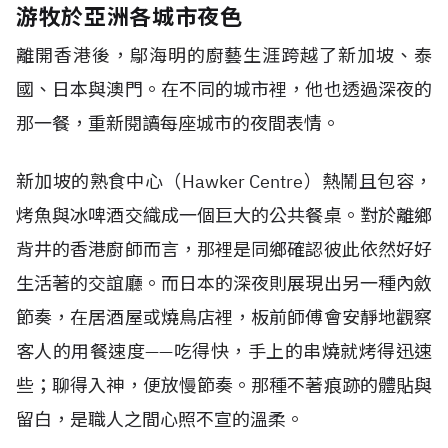
游牧於亞洲各城市夜色
離開香港後，鄔海明的廚藝生涯跨越了新加坡、泰
國、日本與澳門。在不同的城市裡，他也透過深夜的
那一餐，重新閱讀每座城市的夜間表情。
新加坡的熟食中心（Hawker Centre）熱鬧且包容，
烤魚與冰啤酒交織成一個巨大的公共餐桌。對於離鄉
背井的香港廚師而言，那裡是同鄉確認彼此依然好好
生活著的交誼廳。而日本的深夜則展現出另一種內斂
節奏，在居酒屋或燒鳥店裡，板前師傅會安靜地觀察
客人的用餐速度——吃得快，手上的串燒就烤得迅速
些；聊得入神，便放慢節奏。那種不著痕跡的體貼與
留白，是職人之間心照不宣的溫柔。