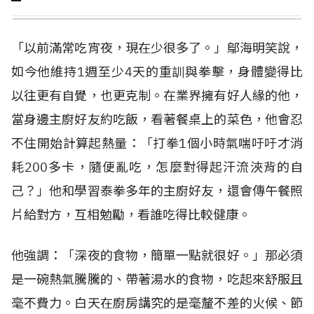
「以前滿常吃宵夜，現在少很多了。」鄔海明笑說，
如今他維持1週至少4天的重訓與拳擊，身體變得比
以往更有自覺，也更克制。在業界擁有好人緣的他，
當身邊主廚好友約吃飯，看著餐桌上的菜色，他會忍
不住開始計算起熱量：「打拳1個小時氣喘吁吁才消
耗200多卡，隨便亂吃，怎麼對得起汗流浹背的自
己？」他和學習泰拳多年的主廚好友，還會傳午餐照
片給對方，互相勉勵，看誰吃得比較健康。
他強調：「深夜的食物，簡單一點就很好。」那必須
是一碗熱氣騰騰的、帶著湯水的食物，吃起來舒服且
毫不費力。白天在廚房講究的是毫釐不差的火候、節