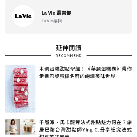
La Vie 叢書部
La Vie編輯
延伸閱讀
RECOMMEND
木柴蛋糕甜點聖經！《華麗蛋糕卷》帶你
走進巴黎蛋糕名廚的絢爛美味世界
千層派、馬卡龍等法式甜點魅力何在？旅
居巴黎台灣甜點師Ying C.分享細究法式
甜點美味奧義