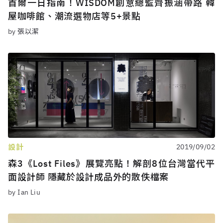
首爾一日指南！WISDOM創意總監齊振涵帶路 韓
屋咖啡館、潮流選物店等5+景點
by 張以潔
設計
2019/09/02
森3《Lost Files》展覽亮點！解剖8位台灣當代平
面設計師 隱藏於設計成品外的散佚檔案
by Ian Liu