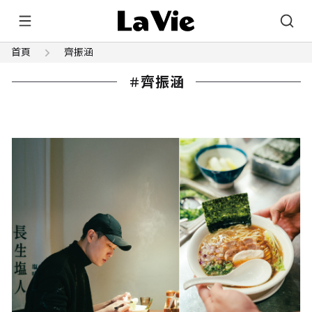
首頁
齊振涵
齊振涵