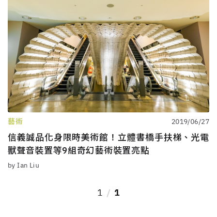
藝術
2019/06/27
信義誠品化身限時美術館！立體書橋手扶梯、光電
獸聲音裝置等9組奇幻藝術裝置亮點
by Ian Liu
1
1