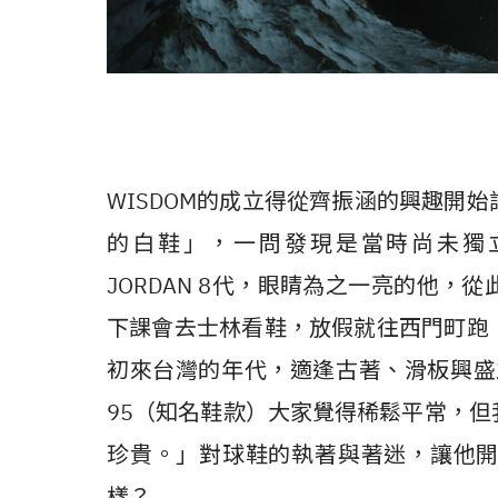
WISDOM的成立得從齊振涵的興趣開
的白鞋」，一問發現是當時尚未獨立成Jo
JORDAN 8代，眼睛為之一亮的他
下課會去士林看鞋，放假就往西門町跑
初來台灣的年代，適逢古著、滑板興盛之
95（知名鞋款）大家覺得稀鬆平常，
珍貴。」對球鞋的執著與著迷，讓他
樣？