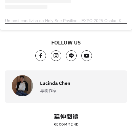
Un post condiviso da Holy See Pavilion - EXPO 2025 Osaka, Kansai, Japan (@vaticanexpo2025)
FOLLOW US
Lucinda Chen
專欄作家
延伸閱讀
RECOMMEND