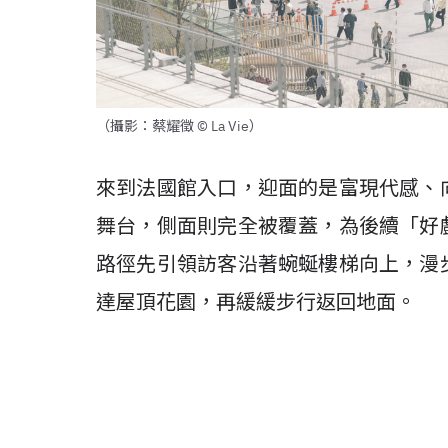
（攝影：蔡耀徵 © La Vie）
來到法國館入口，迎面的是富現代感、
舞台，側面則完全被覆蓋，為後續「好
路徑先引領訪客沿著蜿蜒樓梯向上，漫
達屋頂花園，再緩緩步行返回地面。