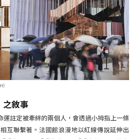
MH）
」之敘事
命運註定被牽絆的兩個人，會透過小拇指上一條
線相互聯繫著。法國館浪漫地以紅線傳說延伸出