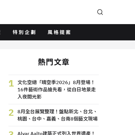
版
特別企劃
風格提案
熱門文章
1
文化空總「晴空季2026」8月登場！
16件藝術作品搶先看，從白日地景走
入夜間光影
2
8月全台展覽整理！盤點新北、台北、
桃園、台中、嘉義、台南8個藝文現場
3
Alvar Aalto建築正式列入世界遺產！