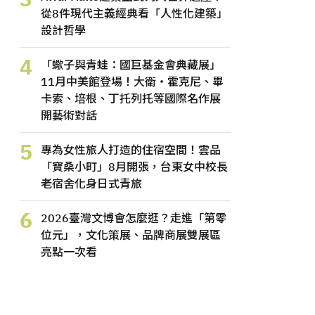
從8件現代主義經典看「人性化建築」
設計哲學
4
「蠍子與青蛙：國巨基金會典藏展」
11月中美館登場！大衛・霍克尼、畢
卡索、培根、丁托列托等國際名作展
開藝術對話
5
專為女性旅人打造的住宿空間！雲品
「寶桑小町」8月開張，台東女中校長
老宿舍化身日式青旅
6
2026臺灣文博會怎麼逛？走進「第零
位元」，文化策展、品牌商展雙展區
亮點一次看