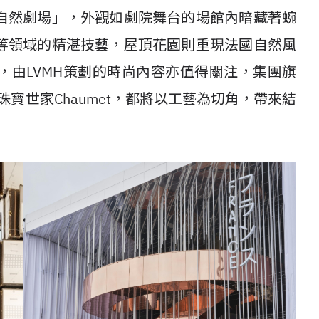
自然劇場」，外觀如劇院舞台的場館內暗藏著蜿
等領域的精湛技藝，屋頂花園則重現法國自然風
，由LVMH策劃的時尚內容亦值得關注，集團旗
珠寶世家
Chaumet
，都將以工藝為切角，帶來結