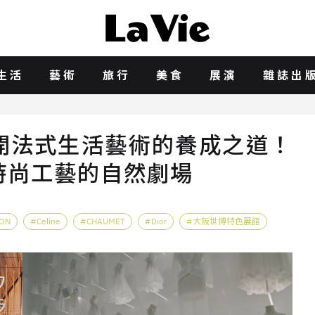
生活
藝術
旅行
美食
展演
雜誌出
開法式生活藝術的養成之道！
織時尚工藝的自然劇場
TON
Celine
CHAUMET
Dior
大阪世博特色展館