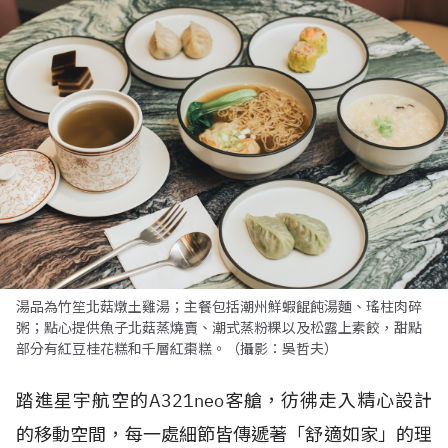
湯品為竹笙北菇燉土雞湯；主餐包括潮州鮮蝦餛飩湯麵、瑤柱肉碎
粥；點心提供魚子北菇蒸燒賣、潮式蒸粉粿以及松露上素餃，甜點
部分有紅豆桂花糕和千層紅棗糕。（攝影：吳哲夫）
踏進星宇航空的
A321neo
客艙，彷彿走入精心設計
的移動空間，每一處細節皆傳遞著「舒適如家」的理