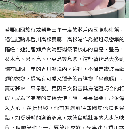
若要四國旅行或朝聖三年一度的瀨戶內國際藝術祭，
絕佳起點非香川高松莫屬。高松港作為船班最密集的
樞紐，連結著瀨戶內海藝術祭最核心的直島、豐島、
女木島、男木島、小豆島等島嶼，這些藝術島大多劃
歸在四國一岸的香川縣境內。這裡，不僅是讚岐烏龍
麵的故鄉，還擁有可愛又獵奇的吉祥物「烏龍腦」；
寶可夢
IP
「呆呆獸」更因日文發音與烏龍麵巧合的相
似，成為了完美的宣傳大使，讓「呆呆獸縣」形象深
入人心。在此出發，你可輕鬆前往四國其他知名景
點，如愛媛縣的道後溫泉，或德島縣壯麗的大步危峽
谷。但眼光也不一定要放那麼遠，先專注在香川本