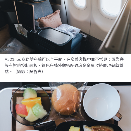
A321neo商務艙座椅可以全平躺，在窄體客機中並不常見；頭靠旁
設有智慧控制面板，銀色座椅外觀搭配玫瑰金金屬收邊展現奢華質
感。（攝影：吳哲夫）