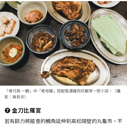
「骨付鳥 一鶴」中「老母雞」搭配香濃雞肉炊飯等一眾小菜。（攝
影：吳哲夫）
❼
金刀比羅宮
若有餘力將踏查的觸角延伸到高松隔壁的丸龜市，不