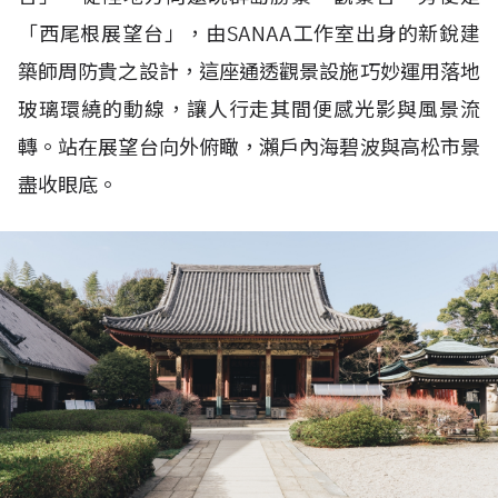
「西尾根展望台」，由
SANAA
工作室出身的新銳建
築師周防貴之設計，這座通透觀景設施巧妙運用落地
玻璃環繞的動線，讓人行走其間便感光影與風景流
轉。站在展望台向外俯瞰，瀨戶內海碧波與高松市景
盡收眼底。