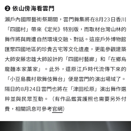
❷
依山傍海看雲門
瀨戶內國際藝術祭期間，雲門舞集將在
8月
23日
香川
「四國村」帶來《定光》特別版，而取材台灣山林的
舞作將與周遭自然環境交融、對話。這座戶外博物館
匯聚四國地區的珍貴古宅等文化遺產，更能參觀建築
大師安藤忠雄大師設計的「四國村藝廊」和「在鄉烏
龍麵本家藁家」。此外，還原江戶時代流傳下來的
「小豆島農村歌舞伎舞台」便是雲門的演出場域了。
隔日的
8月24日
雲門也將在「津田松原」演出舞作選
粹並與民眾互動。（有作品鑑賞護照也需要另外付
費，相關訊息可參考
官網
）