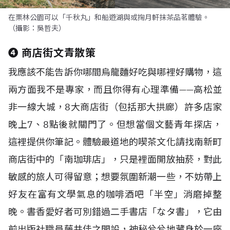
在栗林公園可以「千秋丸」和船遊湖與或掬月軒抹茶品茗體驗。
（攝影：吳哲夫）
❹
商店街文青散策
我應該不能告訴你哪間烏龍麵好吃與哪裡好購物，這
兩方面我不是專家，而且你得有心理準備
——
高松並
非一線大城，
8
大商店街（包括那大拱廊）許多店家
晚上
7
、
8
點後就關門了。但想當個文藝青年探店，
這裡提供你筆記。體驗最道地的喫茶文化請找南新町
商店街中的「南珈琲店」，只是裡面開放抽菸，對此
敏感的旅人可得留意；想要氛圍新潮一些，不妨帶上
好友在富有文學氣息的咖啡酒吧「半空」消磨掉整
晚。書香愛好者可別錯過二手書店「なタ書」，它由
前出版社職員藤井佳之開設，神秘兮兮地藏身於一座