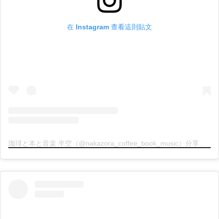
在 Instagram 查看這則貼文
珈琲と本と音楽 半空（@nakazora_coffee_book_music）分享的貼文