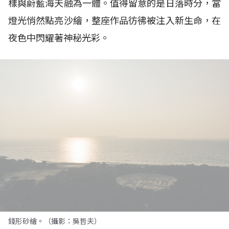
樣與蔚藍海天融為一體。值得留意的是日落時分，當
燈光悄然點亮沙繪，整座作品彷彿被注入新生命，在
夜色中閃耀著神秘光彩。
錢形砂繪。（攝影：吳哲夫）