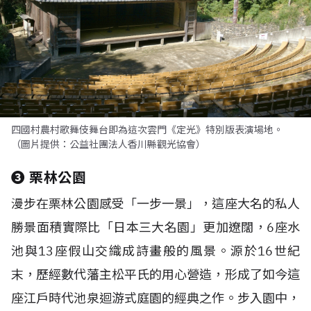
四國村農村歌舞伎舞台即為這次雲門《定光》特別版表演場地。
（圖片提供：公益社團法人香川縣觀光協會）
❸
栗林公園
漫步在栗林公園感受「一步一景」，這座大名的私人
勝景面積實際比「日本三大名園」更加遼闊，
6
座水
池與
13
座假山交織成詩畫般的風景。源於
16
世紀
末，歷經數代藩主松平氏的用心營造，形成了如今這
座江戶時代池泉迴游式庭園的經典之作。步入園中，