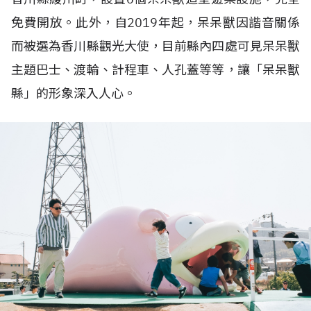
免費開放。此外，自
2019
年起，呆呆獸因諧音關係
而被選為香川縣觀光大使，目前縣內四處可見呆呆獸
主題巴士、渡輪、計程車、人孔蓋等等，讓「呆呆獸
縣」的形象深入人心。