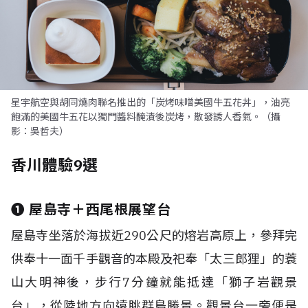
星宇航空與胡同燒肉聯名推出的「炭烤味噌美國牛五花丼」，油亮
飽滿的美國牛五花以獨門醬料醃漬後炭烤，散發誘人香氣。（攝
影：吳哲夫）
香川體驗9選
❶
屋島寺＋西尾根展望台
屋島寺坐落於海拔近
290
公尺的熔岩高原上，參拜完
供奉十一面千手觀音的本殿及祀奉「太三郎狸」的蓑
山大明神後，步行
7
分鐘就能抵達「獅子岩觀景
台」，從陸地方向遠眺群島勝景。觀景台一旁便是