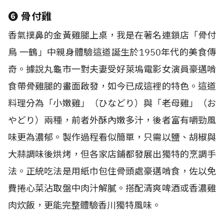
❻
骨付雞
香氣撲鼻的金黃雞腿上桌，我是在著名連鎖店「骨付
鳥 一鶴」中親身體驗這道誕生於
1950
年代的美食傳
奇。據說丸龜市一對夫妻受好萊塢電影女演員豪邁啃
食帶骨雞腿的畫面啟發，如今已成這裡的特色。這道
料理分為「小嫩雞」（ひなどり）與「老母雞」（お
やどり）兩種，前者外酥內嫩多汁，後者富有嚼勁風
味更為濃郁。製作過程看似簡單，只需以鹽、胡椒與
大蒜調味後烘烤，但各家店鋪都發展出獨特的烹調手
法。正統吃法是用紙巾包住骨頭處豪邁啃食，佐以免
費捲心菜沾取盤中肉汁解膩。搭配清爽啤酒或香濃雞
肉炊飯，更能完整體驗香川獨特風味。