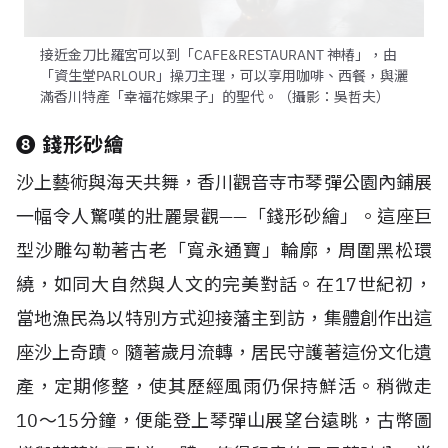
接近金刀比羅宮可以到「CAFE&RESTAURANT 神椿」，由
「資生堂PARLOUR」操刀主理，可以享用咖啡、西餐，與灑
滿香川特產「幸福花嫁果子」的聖代。（攝影：吳哲夫）
❽ 錢形砂繪
沙上藝術與海天共舞，香川觀音寺市琴彈公園內鋪展
一幅令人驚嘆的壯麗景觀——「錢形砂繪」。這座巨
型沙雕勾勒著古老「寬永通寶」輪廓，周圍黑松環
繞，如同大自然與人文的完美對話。在
17
世紀初，
當地漁民為以特別方式迎接藩主到訪，集體創作出這
座沙上奇蹟。隨著歲月流轉，居民守護著這份文化遺
產，定期修整，使其歷經風雨仍保持鮮活。稍微走
10
～
15
分鐘，便能登上琴彈山展望台遠眺，古幣圖