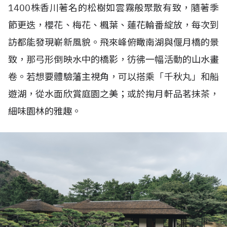
1400
株香川著名的松樹如雲霧般聚散有致，隨著季
節更迭，櫻花、梅花、楓葉、蓮花輪番綻放，每次到
訪都能發現嶄新風貌。飛來峰俯瞰南湖與偃月橋的景
致，那弓形倒映水中的橋影，彷彿一幅活動的山水畫
卷。若想要體驗藩主視角，可以搭乘「千秋丸」和船
遊湖，從水面欣賞庭園之美；或於掬月軒品茗抹茶，
細味園林的雅趣。