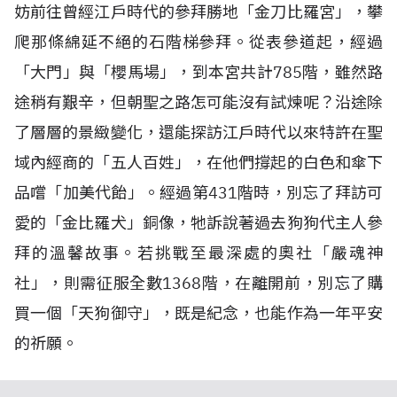
妨前往曾經江戶時代的參拜勝地「金刀比羅宮」，攀
爬那條綿延不絕的石階梯參拜。從表參道起，經過
「大門」與「櫻馬場」，到本宮共計
785
階，雖然路
途稍有艱辛，但朝聖之路怎可能沒有試煉呢？沿途除
了層層的景緻變化，還能探訪江戶時代以來特許在聖
域內經商的「五人百姓」，在他們撐起的白色和傘下
品嚐「加美代飴」。經過第
431
階時，別忘了拜訪可
愛的「金比羅犬」銅像，牠訴說著過去狗狗代主人參
拜的溫馨故事。若挑戰至最深處的奧社「嚴魂神
社」，則需征服全數
1368
階，在離開前，別忘了購
買一個「天狗御守」，既是紀念，也能作為一年平安
的祈願。