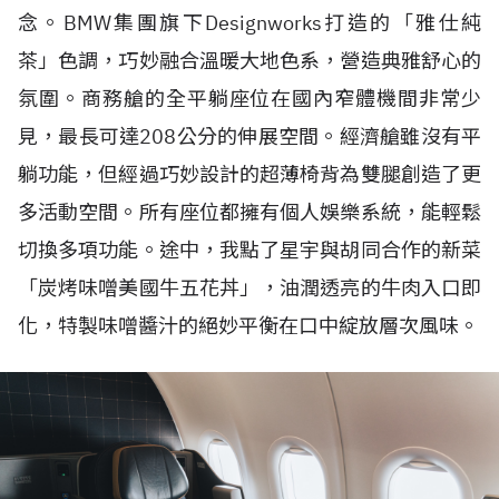
念。
BMW
集團旗下
Designworks
打造的「雅仕純
茶」色調，巧妙融合溫暖大地色系，營造典雅舒心的
氛圍。商務艙的全平躺座位在國內窄體機間非常少
見，最長可達
208
公分的伸展空間。經濟艙雖沒有平
躺功能，但經過巧妙設計的超薄椅背為雙腿創造了更
多活動空間。所有座位都擁有個人娛樂系統，能輕鬆
切換多項功能。途中，我點了星宇與胡同合作的新菜
「炭烤味噌美國牛五花丼」，油潤透亮的牛肉入口即
化，特製味噌醬汁的絕妙平衡在口中綻放層次風味。