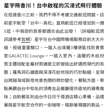
星宇飛香川！台中啟程的沉浸式飛行體驗
在抵達香川之前，我們不得不考慮交通航班問題。目
前星宇航空「台中－高松」直飛航班已經增加到一週
5
班，中南部的旅客都適合由此出發！（詳細航班資
訊請參考
官網
）星宇在台中國際機場服務目前大大升
級，經過重重關口、一踏入出境層
3
樓便能找到貴賓
室
GALACTIC Lounge
。一踏入室內，溫暖的木紋材
質主體搭配金屬材質通道立即營造出舒適而現代的氛
圍；羅馬洞石牆面與深淺花紋地毯的巧妙點綴，呈現
出跨越海域與陸地景色間的微妙變化。餐點方面，單
點美饌由台中知名的頂粵吉品餐廳提供道地的潮粵風
味；自助餐區則由台中日月千禧酒店精心準備，品嚐
著與星宇航空合作的一街咖啡，啜飲著精選的飲品、