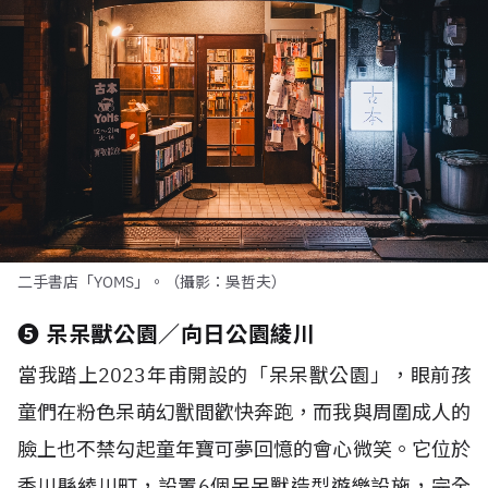
二手書店「YOMS」。（攝影：吳哲夫）
❺
呆呆獸公園／向日公園綾川
當我踏上
2023
年甫開設的「呆呆獸公園」，眼前孩
童們在粉色呆萌幻獸間歡快奔跑，而我與周圍成人的
臉上也不禁勾起童年寶可夢回憶的會心微笑。它位於
香川縣綾川町，設置
6
個呆呆獸造型遊樂設施，完全