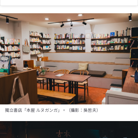
獨立書店「本屋 ルヌガンガ」。（攝影：吳哲夫）