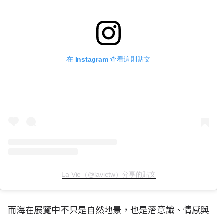
在 Instagram 查看這則貼文
La Vie（@lavietw）分享的貼文
而海在展覽中不只是自然地景，也是潛意識、情感與
文化流動的場域。它跨越邊界、連結島嶼，也承載人