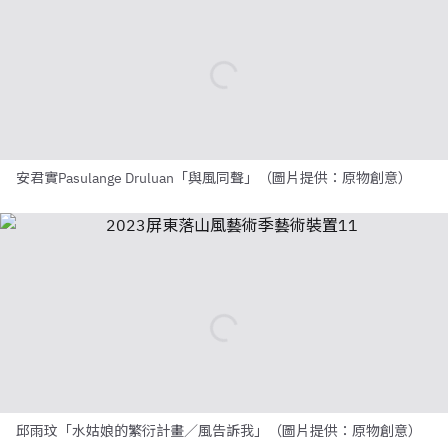
安君實Pasulange Druluan「與風同聲」（圖片提供：原物創意）
邱雨玟「水姑娘的繁衍計畫／風告訴我」（圖片提供：原物創意）