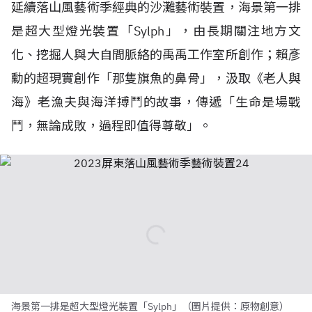
延續落山風藝術季經典的沙灘藝術裝置，海景第一排
是超大型燈光裝置「Sylph」，由長期關注地方文
化、挖掘人與大自間脈絡的禹禹工作室所創作；賴彥
勳的超現實創作「那隻旗魚的鼻骨」，汲取《老人與
海》老漁夫與海洋搏鬥的故事，傳遞「生命是場戰
鬥，無論成敗，過程即值得尊敬」。
海景第一排是超大型燈光裝置「Sylph」（圖片提供：原物創意）