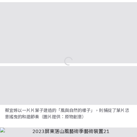
蔡宜婷以一片片葉子建造的「風與自然的樣子」，則捕捉了葉片恣
意搖曳的和諧節奏（圖片提供：原物創意）