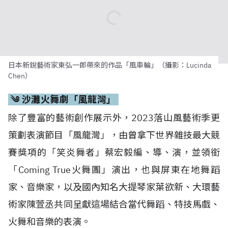
Chen）
༄ 沙灘火舞劇「風龍灣」
除了豐富的藝術創作展示外，2023落山風藝術季更
策劃表演節目「風龍灣」，由曾拿下世界雜技最大競
賽獎項的「笑炎舞者」蔡宏毅編、導、演，並領銜
「Coming True火舞團」演出，也與屏東在地舞蹈
家、音樂家，以及國內知名大提琴家葉欲新、大環藝
術家陳萱丞共同呈獻這場結合當代舞蹈、特技馬戲、
火舞和音樂的表演。