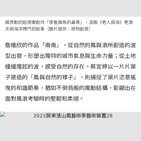
賴彥勳的超現實創作「那隻旗魚的鼻骨」，汲取《老人與海》老漁
夫與海洋搏鬥的故事（圖片提供：原物創意）
詹維欣的作品「南南」，從自然的風與浪所創造的波
型出發，形塑出獨特的城市氣息與生命力量；從土地
緩緩隆起的波，感受自然的存在。蔡宜婷以一片片葉
子建造的「風與自然的樣子」，則捕捉了葉片恣意搖
曳的和諧節奏，猶如不倒翁般的風動結構，彰顯出在
面對風浪考驗時的堅韌和柔順。