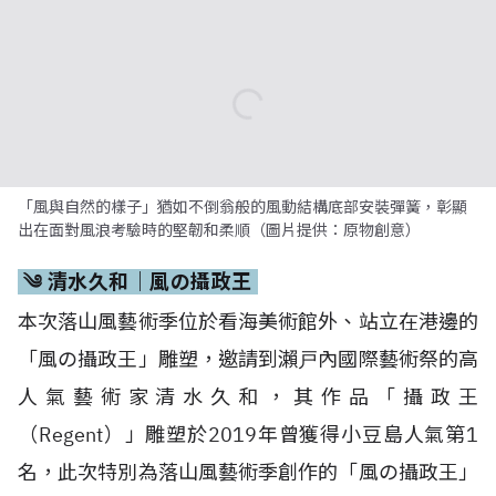
「風與自然的樣子」猶如不倒翁般的風動結構底部安裝彈簧，彰顯
出在面對風浪考驗時的堅韌和柔順（圖片提供：原物創意）
༄ 清水久和｜風の攝政王
本次落山風藝術季位於看海美術館外、站立在港邊的
「風の攝政王」雕塑，邀請到瀨戸內國際藝術祭的高
人氣藝術家清水久和，其作品「攝政王
（Regent）」雕塑於2019年曾獲得小豆島人氣第1
名，此次特別為落山風藝術季創作的「風の攝政王」
以被落山風吹得狂野的飛機頭，傳遞出車城在地日
常。