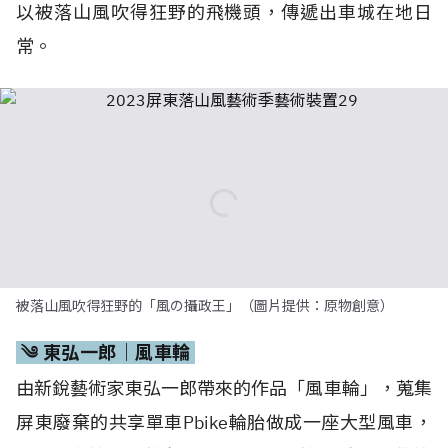
被落山風吹得狂野的「風の攝政王」（圖片提供：原物創意）
༄ 東弘一郎｜風車輪
由新銳藝術家東弘一郎帶來的作品「風車輪」，蒐集
屏東廢棄的共享單車Pbike輪胎做成一座大型風車，
運用風力轉動，將多變的自然納入創作元素，也歡迎
參觀者上前以腳踩踏板的方式推動風車運轉。