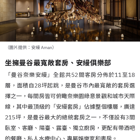
（圖片提供：安縵 Aman）
坐擁曼谷最寬敞套房、安縵俱樂部
「曼谷奈樂安縵」全館共
52
間客房分佈於
11
至
18
層，面積自
28
坪起跳，是曼谷市內最寬敞的套房選
擇之一，每間房皆可俯瞰奈樂園綠意景觀和城市天際
線，其中最頂級的「安縵套房」佔據整個樓層，廣達
215
坪，是曼谷最大的總統套房之一，不僅設有
3
間
臥室、客廳、陽臺、露臺、獨立廚房，更配有帶酒吧
的餐廳、私人水療中心、專屬娛樂室和書房。