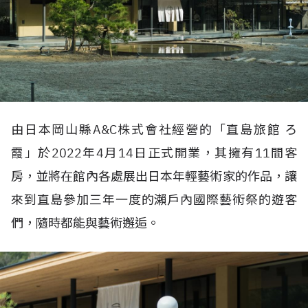
由日本岡山縣A&C株式會社經營的「直島旅館 ろ
霞」於2022年4月14日正式開業，其擁有11間客
房，並將在館內各處展出日本年輕藝術家的作品，讓
來到直島參加三年一度的瀨戶內國際藝術祭的遊客
們，隨時都能與藝術邂逅。