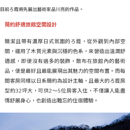
目前ろ霞將先展出藝術家品川亮的作品。
簡約舒適旅館空間設計
簡潔且帶有濃厚日式氛圍的ろ霞，從外觀到內部空
間，運用了木質元素與沉穩的色系，來營造出溫潤舒
適感，即便沒有過多的裝飾，散布在旅館內的藝術
品，便是最好且最能展現出其魅力的空間布置。而每
間客房同樣以日系簡約為設計主軸，且最大的ろ霞房
型約32坪大，可供2～5位房客入住，不僅讓人能盡
情舒展身心，也創造出難忘的住宿體驗。