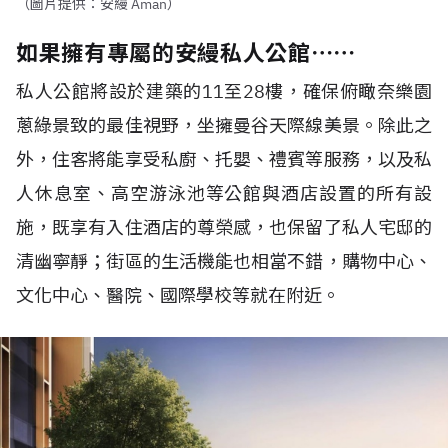
（圖片提供：安縵 Aman）
如果擁有專屬的安縵私人公館⋯⋯
私人公館將設於建築的11至28樓，確保俯瞰奈樂園
蔥綠景致的最佳視野，坐擁曼谷天際線美景。除此之
外，住客將能享受私廚、托嬰、禮賓等服務，以及私
人休息室、高空游泳池等公館與酒店設置的所有設
施，既享有入住酒店的尊榮感，也保留了私人宅邸的
清幽寧靜；街區的生活機能也相當不錯，購物中心、
文化中心、醫院、國際學校等就在附近。