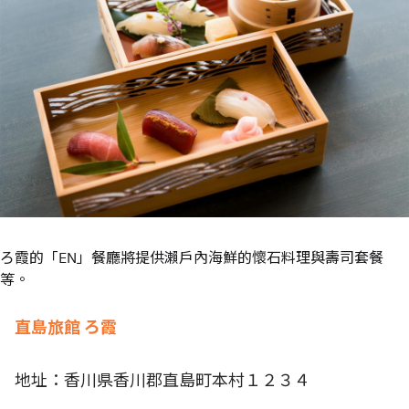
ろ霞的「EN」餐廳將提供瀨戶內海鮮的懷石料理與壽司套餐
等。
直島旅館 ろ霞
地址：香川県香川郡直島町本村１２３４