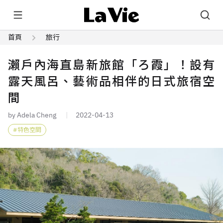
首頁
旅行
瀨戶內海直島新旅館「ろ霞」！設有
露天風呂、藝術品相伴的日式旅宿空
間
by Adela Cheng
2022-04-13
特色空間