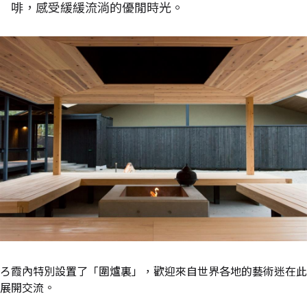
啡，感受緩緩流淌的優閒時光。
ろ霞內特別設置了「圍爐裏」，歡迎來自世界各地的藝術迷在此
展開交流。