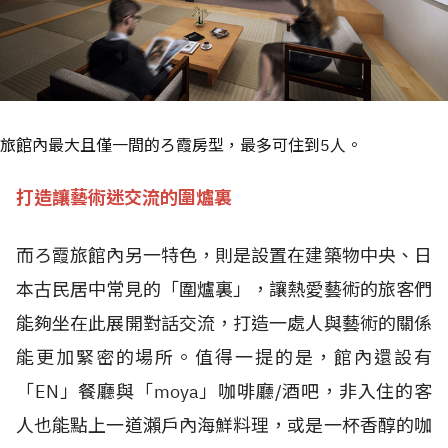
旅館內最大且僅一間的ろ霞房型，最多可住到5人。
打造讓藝術迷交流的圍爐裏
而ろ霞旅館內另一特色，則是設置在建築物中央、日
本古民居中常見的「圍爐裏」，讓熱愛藝術的旅客們
能夠坐在此展開對話交流，打造一處人與藝術的關係
能更加緊密的場所。值得一提的是，館內還設有
「EN」餐廳與「moya」咖啡廳/酒吧，非入住的客
人也能點上一道瀨戶內海鮮料理，或是一杯香醇的咖