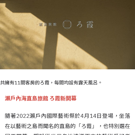
共擁有11間客房的ろ霞，每間均設有露天風呂。
瀨戶內海直島旅館 ろ霞新開幕
隨著2022瀨戶內國際藝術祭於4月14日登場，坐落
在以藝術之島而聞名的直島的「ろ霞」，也特別選在