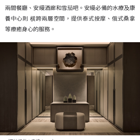
兩間餐廳、安縵酒廊和雪茄吧。安縵必備的水療及康
養中心則
横跨兩層空間，提供泰式按摩、俄式桑拿
等療癒身心的服務。