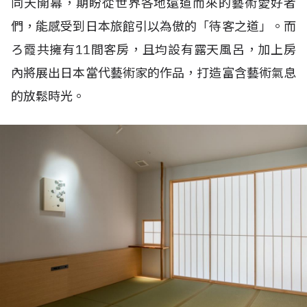
同天開幕，期盼從世界各地遠道而來的藝術愛好者
們，能感受到日本旅館引以為傲的「待客之道」。而
ろ霞共擁有11間客房，且均設有露天風呂，加上房
內將展出日本當代藝術家的作品，打造富含藝術氣息
的放鬆時光。