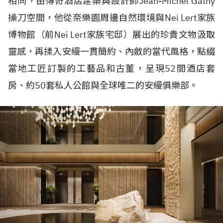
相同，由傳奇酒店建築與設計師
Jean-Michel Gathy
操刀空間，他從奈樂園周邊自然環境與
Nei Lert
家族
博物館（前
Nei Lert
家族宅邸）展出的珍貴文物汲取
靈感，再揉入安縵一貫簡約、內斂的當代風格，點綴
當地工匠訂製的工藝品和古董，呈現
52
間酒店套
房、約
50
套私人公館與全球唯二的安縵俱樂部。