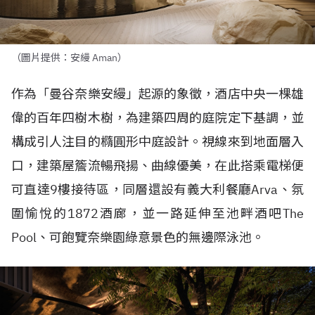
（圖片提供：安縵 Aman）
作為「曼谷奈樂安縵」起源的象徵，酒店中央一棵雄
偉的百年四樹木樹，為建築四周的庭院定下基調，並
構成引人注目的橢圓形中庭設計。視線來到地面層入
口，建築屋簷流暢飛揚、曲線優美，在此搭乘電梯便
可直達
9
樓接待區，同層還設有義大利餐廳
Arva
、氛
圍愉悅的
1872
酒廊，並一路延伸至池畔酒吧
The
Pool
、可飽覽奈樂園綠意景色的無邊際泳池。