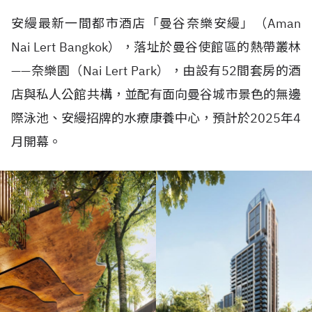
安縵最新一間都市酒店「曼谷奈樂安縵」（
Aman
Nai Lert Bangkok
），落址於曼谷使館區的熱帶叢林
——
奈樂園（
Nai Lert Park
），由設有
52
間套房的酒
店與私人公館共構，並配有面向曼谷城市景色的無邊
際泳池、安縵招牌的水療康養中心，預計於
2025
年
4
月開幕。