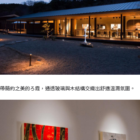
帶簡約之美的ろ霞，通透玻璃與木結構交織出舒適溫潤氛圍。