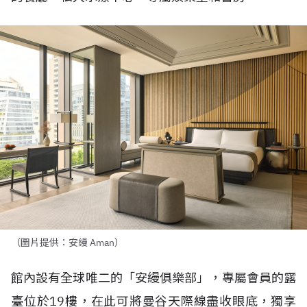
（圖片提供：安縵 Aman）
館內設有全球唯二的「安縵俱樂部」，專屬會員的露
臺位於
19
樓，在此可將曼谷天際線盡收眼底，獨享