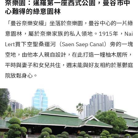
奈樂園：暹羅第一座西式公園，曼谷市中
心難得的綠意園林
「曼谷奈樂安縵」坐落於奈樂園，曼谷中心的一片綠
意園林，屬於奈樂家族的私人領地。1915年，Nai
Lert買下空聖桑運河（Saen Saep Canal）旁的一塊
空地，由他本人親自設計，在此打造一幢柚木居所，
平時與妻子和女兒共住，週末能與好友相約於蔥鬱庭
院放鬆身心。