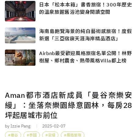
日本「松本本箱」書香旅宿！300年歷史
的溫泉旅館舊浴池變身閱讀空間
海南島飽覽海景的純白藝術感旅宿！度假
新選「三亞宿寐天涯海岸精品酒店」
Airbnb最受歡迎風格旅宿名單公開！林野
樹屋、鄉村農舍、熱帶風格Villa都上榜
Aman都市酒店新成員「曼谷奈樂安
縵」：坐落奈樂園綠意園林，每房28
坪起居城市前位
by Izzie Pang
2025-02-07
曼谷
泰國
安縵
風格旅宿