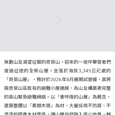
無數山友渴望征服的奇萊山，迎來的一座伴攀登者們
度過征途的全新山屋。
坐落於海拔
3,345
公尺處的
「奇萊山屋」，預計於
2026
年
8
月展開試營運，其將
與奇萊山區既有的避難小屋連線，為山友構築更完整
的高山緊急避難網絡。以「會呼吸的山屋」為概念，
建築整體以「素顏木頭」為材，大量採用不防腐、不
塗漆的國產木材建造，讓山屋自然融入高山地景，靜