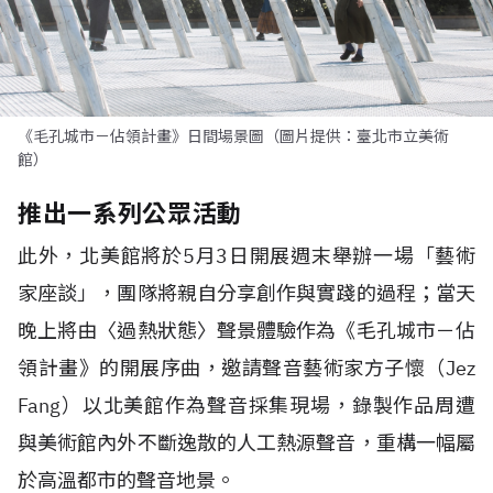
《毛孔城市－佔領計畫》日間場景圖（圖片提供：臺北市立美術
館）
推出一系列公眾活動
此外，北美館將於5月3日開展週末舉辦一場「藝術
家座談」，團隊將親自分享創作與實踐的過程；當天
晚上將由〈過熱狀態〉聲景體驗作為《毛孔城市－佔
領計畫》的開展序曲，邀請聲音藝術家方子懷（Jez
Fang）以北美館作為聲音採集現場，錄製作品周遭
與美術館內外不斷逸散的人工熱源聲音，重構一幅屬
於高溫都市的聲音地景。