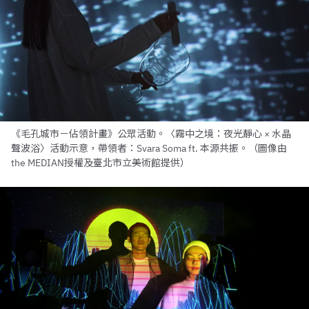
《毛孔城市－佔領計畫》公眾活動。〈霧中之境：夜光靜心 × 水晶
聲波浴〉活動示意，帶領者：Svara Soma ft. 本源共振。（圖像由
the MEDIAN授權及臺北市立美術館提供）