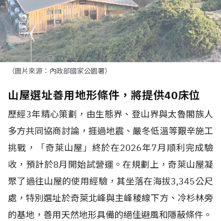
（圖片來源：內政部國家公園署）
山屋選址善用地形條件，將提供40床位
歷經
3
年精心策劃，由生態界、登山界與太魯閣族人
多方共同協商討論，捱過地震、嚴冬低溫等艱辛施工
挑戰，「奇萊山屋」終於在
2026
年
7
月順利完成驗
收，預計於
8
月開始試營運。在規劃上，奇萊山屋凝
聚了過往山屋的使用經驗，其坐落在海拔
3,345
公尺
處，特別選址於奇萊北峰與主峰稜線下方、冷杉林旁
的基地，善用天然地形具備的絕佳避風和隱蔽條件。