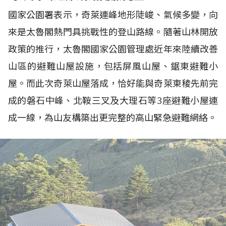
國家公園署表示，奇萊連峰地形陡峻、氣候多變，向
來是太魯閣熱門具挑戰性的登山路線。隨著山林開放
政策的推行，太魯閣國家公園管理處近年來陸續改善
山區的避難山屋設施，包括屏風山屋、鋸東避難小
屋。而此次奇萊山屋落成，恰好能與奇萊東稜先前完
成的磐石中峰、北鞍三叉及大理石等
3
座避難小屋連
成一線，為山友構築出更完整的高山緊急避難網絡。