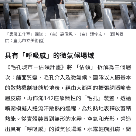
「表層工作室」團隊：（左）高偉恩、（右）譚宇宏。（圖片提
供：臺北市立美術館）
具有「呼吸感」的微氣候場域
《毛孔城市－佔領計畫》將 「佔領」 拆解為三個層
次：鋪面質變、毛孔介入及微氣候。團隊以人體基本
的散熱機制擬態於地表，藉由大範圍的擴張網隱喻表
層皮膚，再佈滿142座象徵性的「毛孔」裝置，透過
噴霧模擬人體流汗散熱的過程，為灼熱地表釋放蓄積
熱能。從實體裝置到無形的水霧、空氣和光影，營造
出具有「呼吸感」的微氣候場域，水霧輕觸肌膚，微