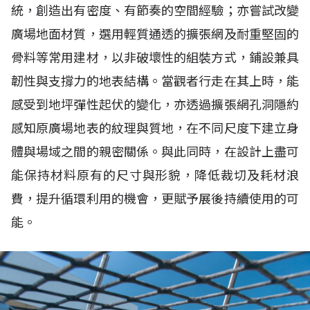
統，創造出有密度、有節奏的空間經驗；亦嘗試改變
廣場地面材質，選用輕質通透的擴張網及耐重堅固的
骨料等常用建材，以非破壞性的組裝方式，鋪設兼具
韌性與支撐力的地表結構。當觀者行走在其上時，能
感受到地坪彈性起伏的變化，亦透過擴張網孔洞隱約
感知原廣場地表的紋理與質地，在不同尺度下建立身
體與場域之間的親密關係。與此同時，在設計上盡可
能保持材料原有的尺寸與形貌，降低裁切及耗材浪
費，提升循環利用的機會，更賦予展後持續使用的可
能。