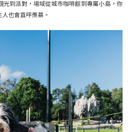
觀光到派對，場域從城市咖啡館到專屬小島，你
主人也會直呼羨慕。