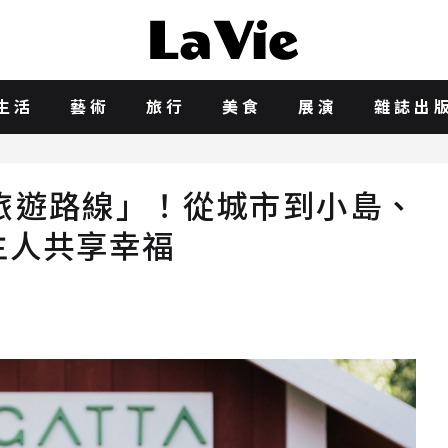
生活
藝術
旅行
美食
展演
雜誌出
旅遊路線」！從城市到小島、
主人共享幸福