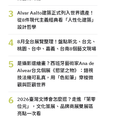
3
Alvar Aalto建築正式列入世界遺產！
從8件現代主義經典看「人性化建築」
設計哲學
4
8月全台展覽整理！盤點新北、台北、
桃園、台中、嘉義、台南8個藝文現場
5
是攝影還繪畫？西班牙藝術家Ana de
Alvear台北個展《慾望之物》：錯視
技法幾可亂真，用「色鉛筆」穿梭微
觀與巨觀世界
6
2026臺灣文博會怎麼逛？走進「第零
位元」，文化策展、品牌商展雙展區
亮點一次看