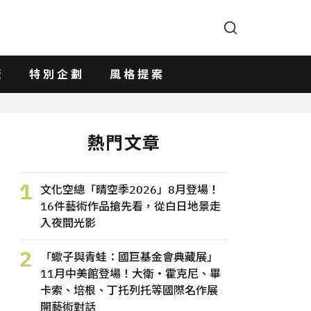
版
特別企劃
風格提案
熱門文章
1
文化空總「晴空季2026」8月登場！
16件藝術作品搶先看，從白日地景走
入夜間光影
2
「蠍子與青蛙：國巨基金會典藏展」
11月中美館登場！大衛・霍克尼、畢
卡索、培根、丁托列托等國際名作展
開藝術對話