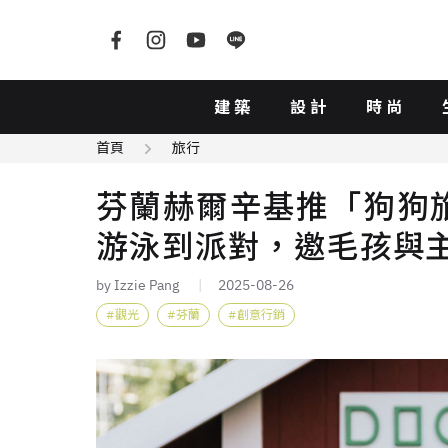
建築
設計
時尚
首頁
旅行
芬蘭赫爾辛基推「狗狗
游泳到派對，邀毛孩與
by Izzie Pang
2025-08-26
觀光
芬蘭
創意行銷