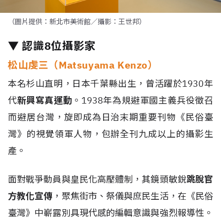
（圖片提供：新北市美術館／攝影：王世邦）
▼ 認識8位攝影家
松山虔三（Matsuyama Kenzo）
本名杉山直明，日本千葉縣出生，曾活躍於1930年
代
新興寫真運動
。1938年為規避軍國主義兵役徵召
而避居台灣，旋即成為日治末期重要刊物《民俗臺
灣》的視覺領軍人物，包辦全刊九成以上的攝影生
產。
面對戰爭動員與皇民化高壓體制，其鏡頭敏銳
跳脫官
方教化宣傳
，聚焦街市、祭儀與庶民生活，在《民俗
臺灣》中嶄露別具現代感的編輯意識與強烈報導性。