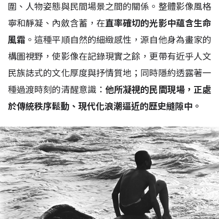
圍、人物姿態與民間場景之間的關係。整體影像風格
寧和靜凝、內斂含蓄，在
直率確切的光影中蘊含生命
風霜
。這種平順自然的細緻感性，源自他身為畫家的
構圖視野，使影像在記錄現實之餘，更帶有近乎人文
民族誌式的文化厚度與抒情質地；同時隱約透露著一
種過渡時刻的清醒意識：
他所凝視的民間現場，正處
於傳統秩序鬆動、現代化浪潮逼近的歷史縫隙中。