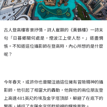
古人登高樓寄景抒情，詩人崔顥的《黃鶴樓》一詩末
句「日暮鄉關何處是，煙波江上使人愁。」道盡惆
悵。不知道這位攝影師在登高時，內心所想的是什麼
呢？
今年春天，或許你也曾關注過這位擁有冒險精神的攝
影師，他引起了相當大的轟動，他與他的兩位朋友登
上高達481英尺的埃及金字塔頂部，躲避了在底下的
警衛，捕捉了吉薩金字塔群俯視的輝煌景致。