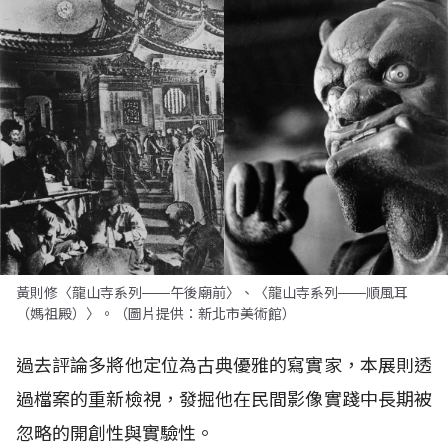
黃則修〈龍山寺系列――午後廟前〉、〈龍山寺系列――順風耳
（媽祖殿）〉。（圖片提供：新北市美術館）
過去評論多將他定位為古典優雅的寫實家，本展則透
過檔案的重新檢視，發掘他在民間影像實踐中長期被
忽略的開創性與實驗性。