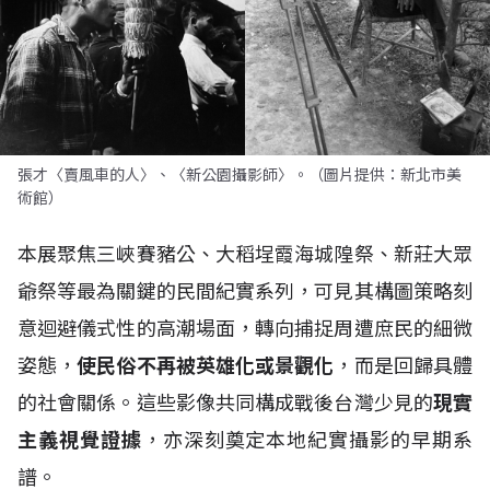
張才〈賣風車的人〉、〈新公園攝影師〉。（圖片提供：新北市美
術館）
本展聚焦三峽賽豬公、大稻埕霞海城隍祭、新莊大眾
爺祭等最為關鍵的民間紀實系列，可見其構圖策略刻
意迴避儀式性的高潮場面，轉向捕捉周遭庶民的細微
姿態，
使民俗不再被英雄化或景觀化
，而是回歸具體
的社會關係。這些影像共同構成戰後台灣少見的
現實
主義視覺證據
，亦深刻奠定本地紀實攝影的早期系
譜。