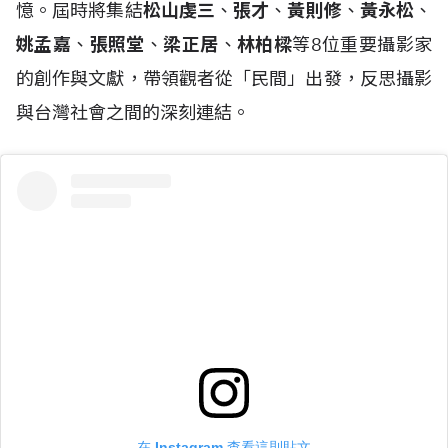
憶。屆時將集結
松山虔三
、
張才
、
黃則修
、
黃永松
、
姚孟嘉
、
張照堂
、
梁正居
、
林柏樑
等8位重要攝影家
的創作與文獻，帶領觀者從「民間」出發，反思攝影
與台灣社會之間的深刻連結。
在 Instagram 查看這則貼文