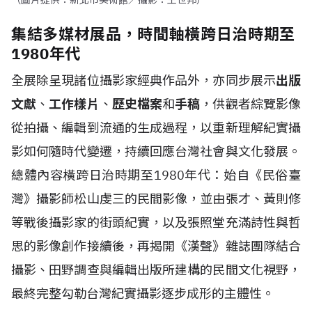
（圖片提供：新北市美術館／攝影：王世邦）
集結多媒材展品，時間軸橫跨日治時期至
1980年代
全展除呈現諸位攝影家經典作品外，亦同步展示
出版
文獻
、
工作樣片
、
歷史檔案
和
手稿
，供觀者綜覽影像
從拍攝、編輯到流通的生成過程，以重新理解紀實攝
影如何隨時代變遷，持續回應台灣社會與文化發展。
總體內容橫跨日治時期至1980年代：始自《民俗臺
灣》攝影師松山虔三的民間影像，並由張才、黃則修
等戰後攝影家的街頭紀實，以及張照堂充滿詩性與哲
思的影像創作接續後，再揭開《漢聲》雜誌團隊結合
攝影、田野調查與編輯出版所建構的民間文化視野，
最終完整勾勒台灣紀實攝影逐步成形的主體性。