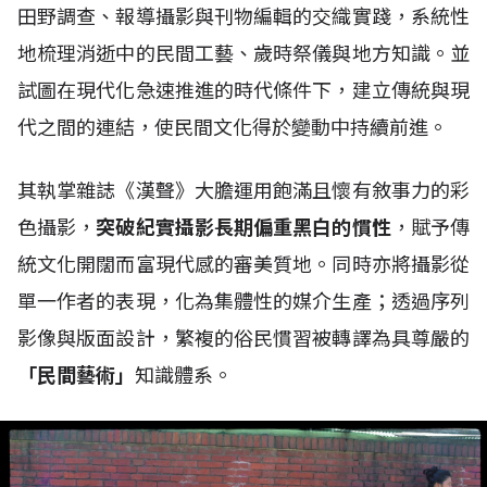
田野調查、報導攝影與刊物編輯的交織實踐，系統性
地梳理消逝中的民間工藝、歲時祭儀與地方知識。並
試圖在現代化急速推進的時代條件下，建立傳統與現
代之間的連結，使民間文化得於變動中持續前進。
其執掌雜誌《漢聲》大膽運用飽滿且懷有敘事力的彩
色攝影，
突破紀實攝影長期偏重黑白的慣性
，賦予傳
統文化開闊而富現代感的審美質地。同時亦將攝影從
單一作者的表現，化為集體性的媒介生產；透過序列
影像與版面設計，繁複的俗民慣習被轉譯為具尊嚴的
「民間藝術」
知識體系。