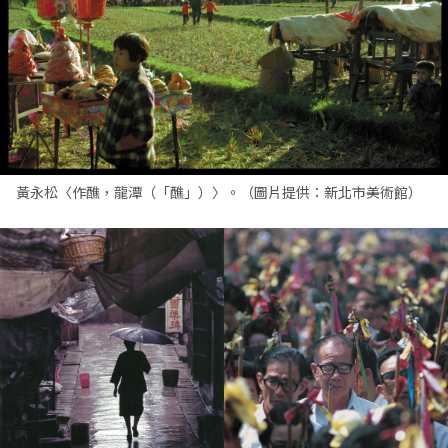
黃永松〈作醮，龍潭（「醮」）〉。（圖片提供：新北市美術館）