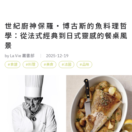
世紀廚神保羅・博古斯的魚料理哲
學：從法式經典到日式靈感的餐桌風
景
by La Vie 叢書部
2025-12-19
食譜
料理
美食
法國
品味