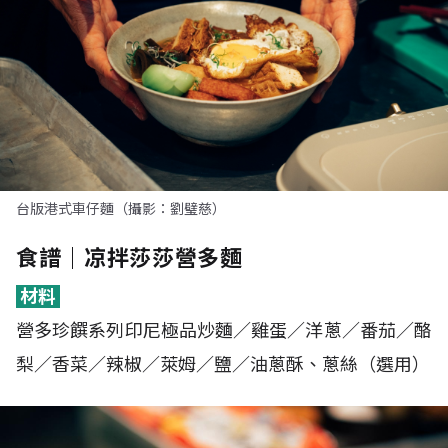
台版港式車仔麵（攝影：劉璧慈）
食譜｜凉拌莎莎營多麵
材料
營多珍饌系列印尼極品炒麵／雞蛋／洋蔥／番茄／酪
梨／香菜／辣椒／萊姆／鹽／油蔥酥、蔥絲（選用）