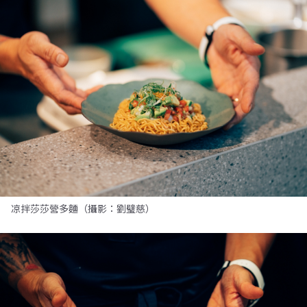
凉拌莎莎營多麵（攝影：劉璧慈）