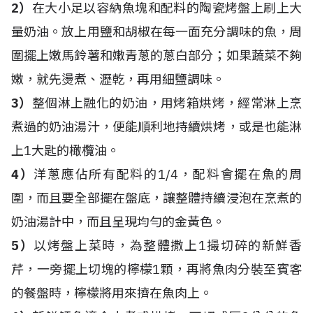
2）
在大小足以容納魚塊和配料的陶瓷烤盤上刷上大
量奶油。放上用鹽和胡椒在每一面充分調味的魚，周
圍擺上嫩馬鈴薯和嫩青蔥的蔥白部分；如果蔬菜不夠
嫩，就先燙煮、瀝乾，再用細鹽調味。
3）
整個淋上融化的奶油，用烤箱烘烤，經常淋上烹
煮過的奶油湯汁，便能順利地持續烘烤，或是也能淋
上1大匙的橄欖油。
4）
洋蔥應佔所有配料的1/4，配料會擺在魚的周
圍，而且要全部擺在盤底，讓整體持續浸泡在烹煮的
奶油湯計中，而且呈現均勻的金黃色。
5）
以烤盤上菜時，為整體撒上1撮切碎的新鮮香
芹，一旁擺上切塊的檸檬1顆，再將魚肉分裝至賓客
的餐盤時，檸檬將用來擠在魚肉上。