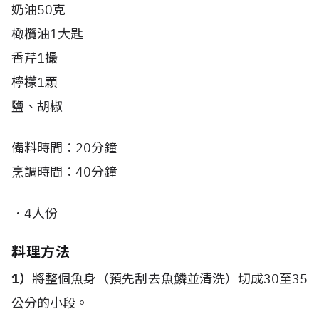
奶油50克
橄欖油1大匙
香芹1撮
檸檬1顆
鹽、胡椒
備料時間：20分鐘
烹調時間：40分鐘
．4人份
料理方法
1）
將整個魚身（預先刮去魚鱗並清洗）切成30至35
公分的小段。