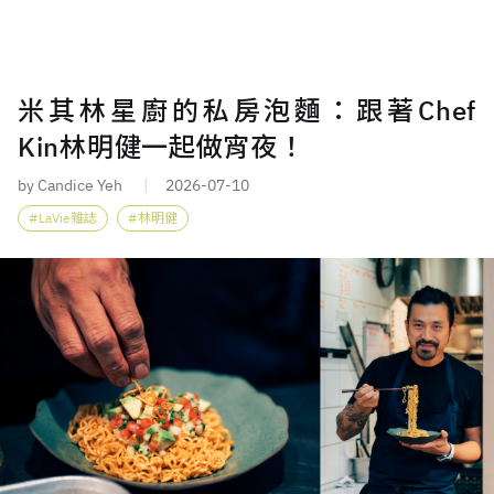
米其林星廚的私房泡麵：跟著Chef
Kin林明健一起做宵夜！
by Candice Yeh
2026-07-10
LaVie雜誌
林明健