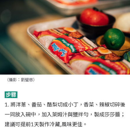
（攝影：劉璧慈）
步驟
1. 將洋蔥、番茄、酪梨切成小丁，香菜、辣椒切碎後
一同放入碗中，加入萊姆汁與鹽拌勻，製成莎莎醬；
建議可提前1天製作冷藏,風味更佳。