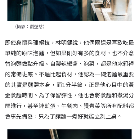
（攝影：劉璧慈）
即使身懷料理絕技，林明健說，他偶爾還是喜歡吃最
單純的原味泡麵，但如果剛好有多的食材，也不介意
替泡麵做點升級。自製辣椒醬、泡菜，都是他冰箱裡
的常備班底。不過比起食材，他認為一碗泡麵最重要
的其實是麵體本身，而1分半鐘，正是他心目中的黃
金煮麵時間。為了保留彈性，他也會將煮麵和煮湯分
開進行，甚至連煎蛋、午餐肉、燙青菜等所有配料都
會事先備妥，只為了讓麵一煮好就能立刻上桌。