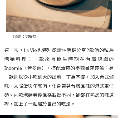
（攝影：劉璧慈）
這一次，La Vie也特別邀請林明健分享2款他的私房
泡麵料理：一款來自僑生時期在台灣認識的
Indomie（營多麵），搭配清爽的墨西哥莎莎醬；另
一款則以從小吃到大的出前一丁為基礎，加入台式滷
味、太陽蛋與午餐肉，化身帶著台灣風味的港式車仔
麵。兩款泡麵看似風格截然不同，卻都在熟悉的味道
裡，加上了一點屬於自己的吃法。